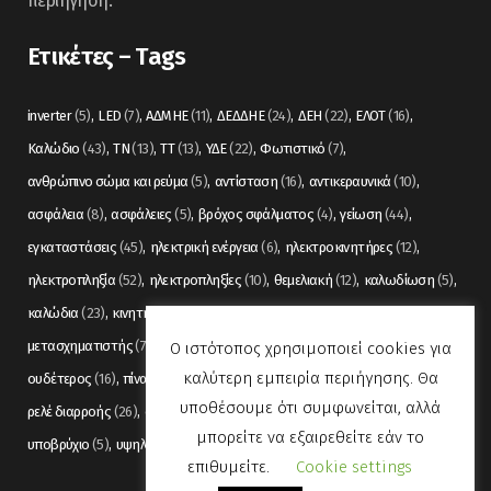
περιήγηση.
Ετικέτες – Tags
inverter
(5)
LED
(7)
ΑΔΜΗΕ
(11)
ΔΕΔΔΗΕ
(24)
ΔΕΗ
(22)
ΕΛΟΤ
(16)
Καλώδιο
(43)
ΤΝ
(13)
ΤΤ
(13)
ΥΔΕ
(22)
Φωτιστικό
(7)
ανθρώπινο σώμα και ρεύμα
(5)
αντίσταση
(16)
αντικεραυνικά
(10)
ασφάλεια
(8)
ασφάλειες
(5)
βρόχος σφάλματος
(4)
γείωση
(44)
εγκαταστάσεις
(45)
ηλεκτρική ενέργεια
(6)
ηλεκτροκινητήρες
(12)
ηλεκτροπληξία
(52)
ηλεκτροπληξίες
(10)
θεμελιακή
(12)
καλωδίωση
(5)
καλώδια
(23)
κινητήρας
(7)
λαμπτήρας
(5)
μέση τάση
(11)
μετασχηματιστής
(7)
μετρήσεις
(12)
μόνωση
(6)
οπτικές ίνες
(11)
Ο ιστότοπος χρησιμοποιεί cookies για
καλύτερη εμπειρία περιήγησης. Θα
ουδέτερος
(16)
πίνακας
(17)
πίνακες
(7)
πυρανίχνευση
(6)
ρελέ
(36)
υποθέσουμε ότι συμφωνείται, αλλά
ρελέ διαρροής
(26)
συναγερμός
(5)
σωληνώσεις
(5)
τάση
(13)
μπορείτε να εξαιρεθείτε εάν το
υποβρύχιο
(5)
υψηλή τάση
(8)
φωτισμός
(6)
επιθυμείτε.
Cookie settings