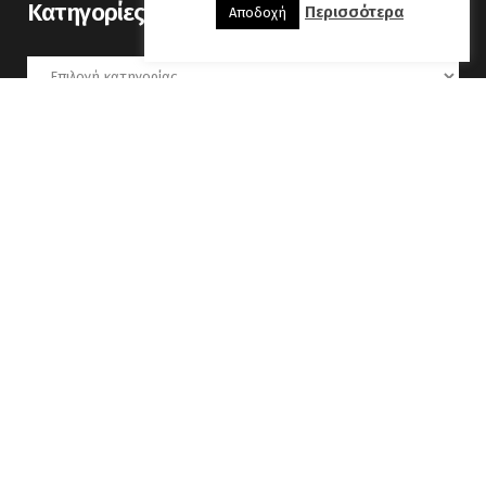
Kατηγορίες
Περισσότερα
Αποδοχή
Kατηγορίες
Μάιος 2017
Δ
Τ
Τ
Π
Π
Σ
Κ
1
2
3
4
5
6
7
8
9
10
11
12
13
14
15
16
17
18
19
20
21
22
23
24
25
26
27
28
29
30
31
« Απρ
Ιούν »