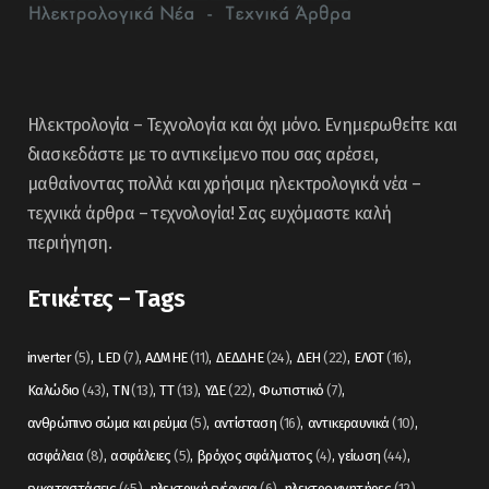
Ηλεκτρολογία – Τεχνολογία και όχι μόνο. Ενημερωθείτε και
διασκεδάστε με το αντικείμενο που σας αρέσει,
μαθαίνοντας πολλά και χρήσιμα ηλεκτρολογικά νέα –
τεχνικά άρθρα – τεχνολογία! Σας ευχόμαστε καλή
περιήγηση.
Ετικέτες – Tags
inverter
(5)
LED
(7)
ΑΔΜΗΕ
(11)
ΔΕΔΔΗΕ
(24)
ΔΕΗ
(22)
ΕΛΟΤ
(16)
Καλώδιο
(43)
ΤΝ
(13)
ΤΤ
(13)
ΥΔΕ
(22)
Φωτιστικό
(7)
ανθρώπινο σώμα και ρεύμα
(5)
αντίσταση
(16)
αντικεραυνικά
(10)
ασφάλεια
(8)
ασφάλειες
(5)
βρόχος σφάλματος
(4)
γείωση
(44)
εγκαταστάσεις
(45)
ηλεκτρική ενέργεια
(6)
ηλεκτροκινητήρες
(12)