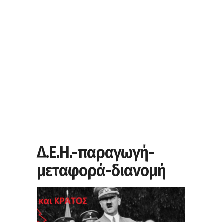
Δ.Ε.Η.-παραγωγή-
μεταφορά-διανομή