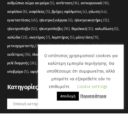
ανθρώπινο σώμα και ρεύμα
(5)
αντίσταση
(16)
αντικεραυνικά
(10)
ασφάλεια
(8)
ασφάλειες
(5)
βρόχος σφάλματος
(4)
γείωση
(44)
εγκαταστάσεις
(45)
ηλεκτρική ενέργεια
(6)
ηλεκτροκινητήρες
(12)
ηλεκτροπληξία
(52)
ηλεκτροπληξίες
(10)
θεμελιακή
(12)
καλωδίωση
(5)
καλώδια
(23)
κινητήρας
(7)
λαμπτήρας
(5)
μέση τάση
(11)
μετασχηματιστής
(7)
μετρήσεις
(12)
μόνωση
(6)
οπτικές ίνες
(11)
ουδέτερος
(16)
πίνακας
(17)
πίνακες
(7)
πυρανίχνευση
(6)
ρελέ
(36)
Ο ιστότοπος χρησιμοποιεί cookies για
καλύτερη εμπειρία περιήγησης. Θα
ρελέ διαρροής
(26)
συναγερμός
(5)
σωληνώσεις
(5)
τάση
(13)
υποθέσουμε ότι συμφωνείται, αλλά
υποβρύχιο
(5)
υψηλή τάση
(8)
φωτισμός
(6)
μπορείτε να εξαιρεθείτε εάν το
Kατηγορίες
επιθυμείτε.
Cookie settings
Περισσότερα
Αποδοχή
Kατηγορίες