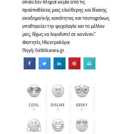
οποίο δεν πληροί καμία από τις
προϋποθέσεις μιας ελεύθερης και δίκαιης
ακαδημαϊκής κοινότητας και ταυτοχρόνως
υποθηκεύει την ψυχολογία και το μέλλον
μας, δίχως να λογοδοτεί σε κανέναν.”
Φοιτητές Ηλεκτρολόγοι
Πηγή:
Foititikanea.gr
COOL
DISLIKE
GEEKY
0
0
0