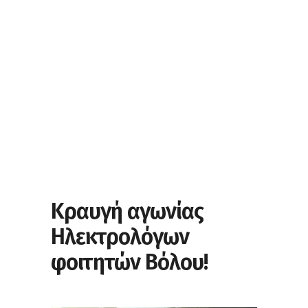
Κραυγή αγωνίας
Ηλεκτρολόγων
φοιτητών Βόλου!