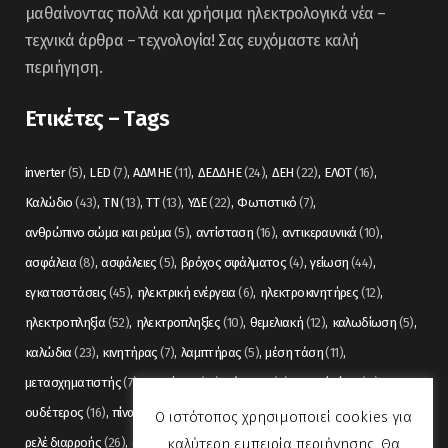
μαθαίνοντας πολλά και χρήσιμα ηλεκτρολογικά νέα –
τεχνικά άρθρα – τεχνολογία! Σας ευχόμαστε καλή
περιήγηση.
Ετικέτες – Tags
inverter
(5)
LED
(7)
ΑΔΜΗΕ
(11)
ΔΕΔΔΗΕ
(24)
ΔΕΗ
(22)
ΕΛΟΤ
(16)
Καλώδιο
(43)
ΤΝ
(13)
ΤΤ
(13)
ΥΔΕ
(22)
Φωτιστικό
(7)
ανθρώπινο σώμα και ρεύμα
(5)
αντίσταση
(16)
αντικεραυνικά
(10)
ασφάλεια
(8)
ασφάλειες
(5)
βρόχος σφάλματος
(4)
γείωση
(44)
εγκαταστάσεις
(45)
ηλεκτρική ενέργεια
(6)
ηλεκτροκινητήρες
(12)
ηλεκτροπληξία
(52)
ηλεκτροπληξίες
(10)
θεμελιακή
(12)
καλωδίωση
(5)
καλώδια
(23)
κινητήρας
(7)
λαμπτήρας
(5)
μέση τάση
(11)
μετασχηματιστής
(7)
μετρήσεις
(12)
μόνωση
(6)
οπτικές ίνες
(11)
ουδέτερος
(16)
πίνακας
(17)
πίνακες
(7)
πυρανίχνευση
(6)
ρελέ
(36)
Ο ιστότοπος χρησιμοποιεί cookies για
καλύτερη εμπειρία περιήγησης. Θα
ρελέ διαρροής
(26)
συναγερμός
(5)
σωληνώσεις
(5)
τάση
(13)