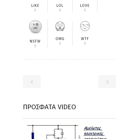
LIKE
LOL
LOVE
0
0
0
OMG
WTF
NSFW
0
0
0
ΠΡΌΣΦΑΤΑ VIDEO