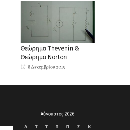
Θεώρημα Thevenin &
Θεώρημα Norton
8 Δεκεμβρίου 2019
Αύγουστος 2026
Δ
Τ
Τ
Π
Π
Σ
Κ