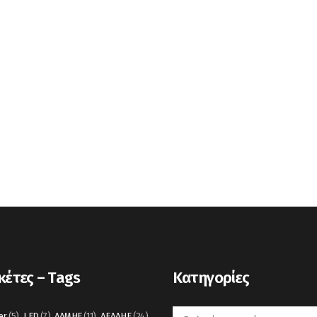
κέτες – Tags
Kατηγορίες
Kατηγορίες
er
(5)
LED
(7)
ΑΔΜΗΕ
(11)
ΔΕΔΔΗΕ
(24)