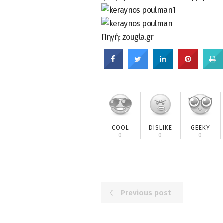
Πηγή:
zougla.gr
COOL
DISLIKE
GEEKY
0
0
0
Previous post