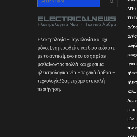
ΔΕΗ
(
ΤΤ
(13
ανθρώ
αντί
Ηλεκτρολογία – Τεχνολογία και όχι
ασφά
μόνο. Ενημερωθείτε και διασκεδάστε
βρόχ
με το αντικείμενο που σας αρέσει,
μαθαίνοντας πολλά και χρήσιμα
εγκα
ηλεκτρολογικά νέα – τεχνικά άρθρα –
ηλεκτ
τεχνολογία! Σας ευχόμαστε καλή
ηλεκτ
περιήγηση.
καλω
λαμπ
μετα
μόνω
πίνακ