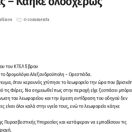
ες – Κάηκε ολοσχερώς
ntinos
0 comments
ίου του ΚΤΕΛ Έβρου
 το δρομολόγιο Αλεξανδρούπολη – Ορεστιάδα.
γευμα, όταν κεραυνός χτύπησε το λεωφορείο την ώρα που βρισκό
ό τις Φέρες. Να σημειωθεί πως στην περιοχή είχε ξεσπάσει μπόρα
ένωση του λεωφορείου και την άμεση αντίδραση του οδηγού δεν
ες είναι όλοι καλά στην υγεία τους, ενώ το λεωφορείο κάηκε
ης Πυροσβεστικής Υπηρεσίας και κατάφεραν να εμποδίσουν τις
ριοχή.