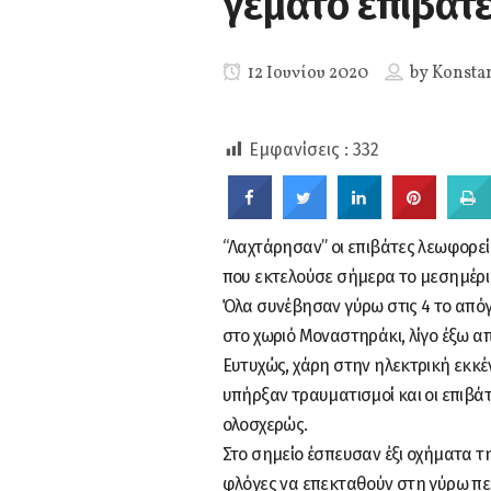
γεμάτο επιβάτ
SHARES
12 Ιουνίου 2020
by
Konsta
Εμφανίσεις :
332
“Λαχτάρησαν” οι επιβάτες λεωφορε
που εκτελούσε σήμερα το μεσημέρι
Όλα συνέβησαν γύρω στις 4 το από
στο χωριό Μοναστηράκι, λίγο έξω απ
Ευτυχώς, χάρη στην ηλεκτρική εκκ
υπήρξαν τραυματισμοί και οι επιβάτ
ολοσχερώς.
Στο σημείο έσπευσαν έξι οχήματα τ
φλόγες να επεκταθούν στη γύρω πε