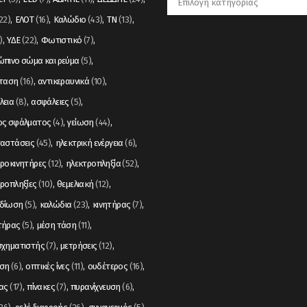
22)
ΕΛΟΤ
(16)
Καλώδιο
(43)
ΤΝ
(13)
)
ΥΔΕ
(22)
Φωτιστικό
(7)
πινο σώμα και ρεύμα
(5)
σταση
(16)
αντικεραυνικά
(10)
λεια
(8)
ασφάλειες
(5)
ος σφάλματος
(4)
γείωση
(44)
ταστάσεις
(45)
ηλεκτρική ενέργεια
(6)
ροκινητήρες
(12)
ηλεκτροπληξία
(52)
ροπληξίες
(10)
θεμελιακή
(12)
δίωση
(5)
καλώδια
(23)
κινητήρας
(7)
τήρας
(5)
μέση τάση
(11)
σχηματιστής
(7)
μετρήσεις
(12)
ση
(6)
οπτικές ίνες
(11)
ουδέτερος
(16)
ας
(17)
πίνακες
(7)
πυρανίχνευση
(6)