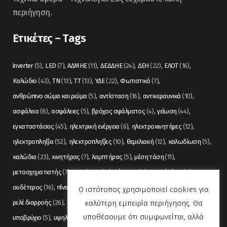
περιήγηση.
Ετικέτες – Tags
inverter
(5)
LED
(7)
ΑΔΜΗΕ
(11)
ΔΕΔΔΗΕ
(24)
ΔΕΗ
(22)
ΕΛΟΤ
(16)
Καλώδιο
(43)
ΤΝ
(13)
ΤΤ
(13)
ΥΔΕ
(22)
Φωτιστικό
(7)
ανθρώπινο σώμα και ρεύμα
(5)
αντίσταση
(16)
αντικεραυνικά
(10)
ασφάλεια
(8)
ασφάλειες
(5)
βρόχος σφάλματος
(4)
γείωση
(44)
εγκαταστάσεις
(45)
ηλεκτρική ενέργεια
(6)
ηλεκτροκινητήρες
(12)
ηλεκτροπληξία
(52)
ηλεκτροπληξίες
(10)
θεμελιακή
(12)
καλωδίωση
(5)
καλώδια
(23)
κινητήρας
(7)
λαμπτήρας
(5)
μέση τάση
(11)
μετασχηματιστής
(7)
μετρήσεις
(12)
μόνωση
(6)
οπτικές ίνες
(11)
ουδέτερος
(16)
πίνακας
(17)
πίνακες
(7)
πυρανίχνευση
(6)
ρελέ
(36)
Ο ιστότοπος χρησιμοποιεί cookies για
καλύτερη εμπειρία περιήγησης. Θα
ρελέ διαρροής
(26)
συναγερμός
(5)
σωληνώσεις
(5)
τάση
(13)
υποθέσουμε ότι συμφωνείται, αλλά
υποβρύχιο
(5)
υψηλή τάση
(8)
φωτισμός
(6)