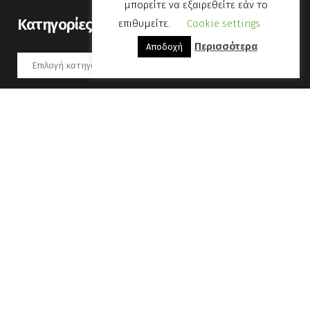
μπορείτε να εξαιρεθείτε εάν το
Kατηγορίες
επιθυμείτε.
Cookie settings
Περισσότερα
Αποδοχή
Kατηγορίες
Νοέμβριος 2020
Δ
Τ
Τ
Π
Π
Σ
Κ
1
2
3
4
5
6
7
8
9
10
11
12
13
14
15
16
17
18
19
20
21
22
23
24
25
26
27
28
29
30