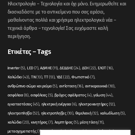
Ηλεκτρολογία – Τεχνολογία και όχι μόνο. Ενημερωθείτε και
διασκεδάστε με το αντικείμενο που σας αρέσει,
μαθαίνοντας πολλά και χρήσιμα ηλεκτρολογικά νέα –
τεχνικά άρθρα – τεχνολογία! Σας ευχόμαστε καλή
περιήγηση.
Ετικέτες – Tags
inverter
(5)
LED
(7)
ΑΔΜΗΕ
(11)
ΔΕΔΔΗΕ
(24)
ΔΕΗ
(22)
ΕΛΟΤ
(16)
Καλώδιο
(43)
ΤΝ
(13)
ΤΤ
(13)
ΥΔΕ
(22)
Φωτιστικό
(7)
ανθρώπινο σώμα και ρεύμα
(5)
αντίσταση
(16)
αντικεραυνικά
(10)
ασφάλεια
(8)
ασφάλειες
(5)
βρόχος σφάλματος
(4)
γείωση
(44)
εγκαταστάσεις
(45)
ηλεκτρική ενέργεια
(6)
ηλεκτροκινητήρες
(12)
ηλεκτροπληξία
(52)
ηλεκτροπληξίες
(10)
θεμελιακή
(12)
καλωδίωση
(5)
καλώδια
(23)
κινητήρας
(7)
λαμπτήρας
(5)
μέση τάση
(11)
μετασχηματιστής
(7)
μετρήσεις
(12)
μόνωση
(6)
οπτικές ίνες
(11)