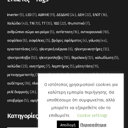
inverter
(5)
LED
(7)
ΑΔΜΗΕ
(11)
ΔΕΔΔΗΕ
(24)
ΔΕΗ
(22)
ΕΛΟΤ
(16)
Καλώδιο
(43)
ΤΝ
(13)
ΤΤ
(13)
ΥΔΕ
(22)
Φωτιστικό
(7)
ανθρώπινο σώμα και ρεύμα
(5)
αντίσταση
(16)
αντικεραυνικά
(10)
ασφάλεια
(8)
ασφάλειες
(5)
βρόχος σφάλματος
(4)
γείωση
(44)
εγκαταστάσεις
(45)
ηλεκτρική ενέργεια
(6)
ηλεκτροκινητήρες
(12)
ηλεκτροπληξία
(52)
ηλεκτροπληξίες
(10)
θεμελιακή
(12)
καλωδίωση
(5)
καλώδια
(23)
κινητήρας
(7)
λαμπτήρας
(5)
μέση τάση
(11)
μετασχηματιστής
(7)
μετρήσεις
(12)
μόνωση
(6)
οπτικές ίνες
(11)
ουδέτερος
(16)
πίνακας
(17)
πίνακες
(7)
πυρανίχνευση
(6)
ρελέ
(36)
Ο ιστότοπος χρησιμοποιεί cookies για
καλύτερη εμπειρία περιήγησης. Θα
ρελέ διαρροής
(26)
συναγερμός
(5)
σωληνώσεις
(5)
τάση
(13)
υποθέσουμε ότι συμφωνείται, αλλά
υποβρύχιο
(5)
υψηλή τάση
(8)
φωτισμός
(6)
μπορείτε να εξαιρεθείτε εάν το
Kατηγορίες
επιθυμείτε.
Cookie settings
Περισσότερα
Αποδοχή