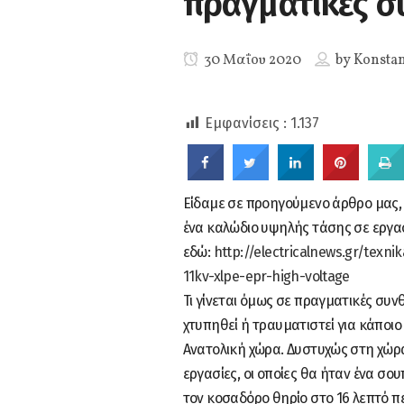
πραγματικές σ
0
SHARES
30 Μαΐου 2020
by
Konstan
Εμφανίσεις :
1.137
Είδαμε σε προηγούμενο άρθρο μας,
ένα καλώδιο υψηλής τάσης σε εργα
εδώ:
http://electricalnews.gr/texni
11kv-xlpe-epr-high-voltage
Τι γίνεται όμως σε πραγματικές συν
χτυπηθεί ή τραυματιστεί για κάποιο
Ανατολική χώρα. Δυστυχώς στη χώρα 
εργασίες, οι οποίες θα ήταν ένα σο
τον κοσαδόρο θηρίο στο 16 λεπτό πε