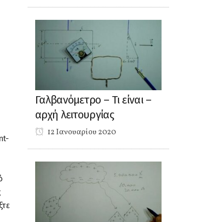
Γαλβανόμετρο – Τι είναι –
αρχή λειτουργίας
12 Ιανουαρίου 2020
nt-
ό
ς
ξτε