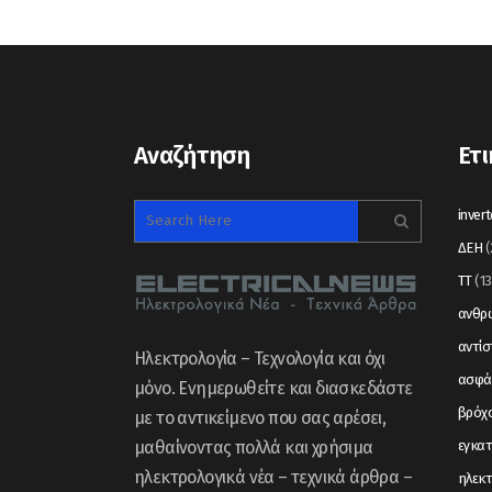
Αναζήτηση
Ετι
invert
ΔΕΗ
(
ΤΤ
(13
ανθρώ
αντί
Ηλεκτρολογία – Τεχνολογία και όχι
ασφά
μόνο. Ενημερωθείτε και διασκεδάστε
βρόχ
με το αντικείμενο που σας αρέσει,
μαθαίνοντας πολλά και χρήσιμα
εγκα
ηλεκτρολογικά νέα – τεχνικά άρθρα –
ηλεκτ