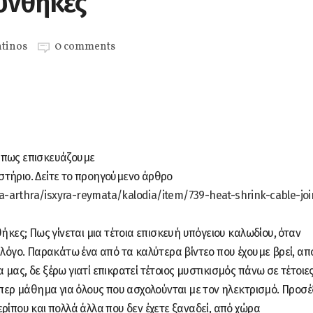
υνθήκες
tinos
0 comments
 πως επισκευάζουμε
στήριο. Δείτε το προηγούμενο άρθρο
ka-arthra/isxyra-reymata/kalodia/item/739-heat-shrink-cable-joi
θήκες; Πως γίνεται μια τέτοια επισκευή υπόγειου καλωδίου, όταν
 λόγο. Παρακάτω ένα από τα καλύτερα βίντεο που έχουμε βρεί, απ
μας, δε ξέρω γιατί επικρατεί τέτοιος μυστικισμός πάνω σε τέτοιε
υπερ μάθημα για όλους που ασχολούνται με τον ηλεκτρισμό. Προσέ
ρίπου και πολλά άλλα που δεν έχετε ξαναδεί, από χώρα