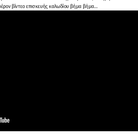
αφέρον βίντεο επισκευής καλωδίου βήμα βήμα…