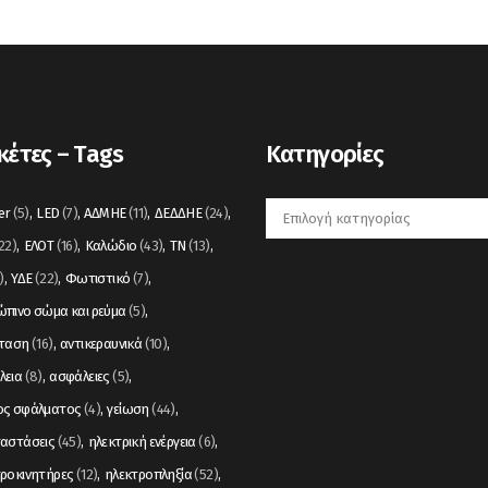
κέτες – Tags
Kατηγορίες
Kατηγορίες
er
(5)
LED
(7)
ΑΔΜΗΕ
(11)
ΔΕΔΔΗΕ
(24)
22)
ΕΛΟΤ
(16)
Καλώδιο
(43)
ΤΝ
(13)
)
ΥΔΕ
(22)
Φωτιστικό
(7)
πινο σώμα και ρεύμα
(5)
σταση
(16)
αντικεραυνικά
(10)
λεια
(8)
ασφάλειες
(5)
ος σφάλματος
(4)
γείωση
(44)
ταστάσεις
(45)
ηλεκτρική ενέργεια
(6)
ροκινητήρες
(12)
ηλεκτροπληξία
(52)