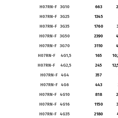
H07RN-F 3G10
663
H07RN-F 3G25
1345
H07RN-F 3G35
1760
H07RN-F 3G50
2390
4
H07RN-F 3G70
3110
4
H07RN-F 4G1,5
165
10,
H07RN-F 4G2,5
245
12,
H07RN-F 4G4
357
H07RN-F 4G6
443
H07RN-F 4G10
818
2
H07RN-F 4G16
1150
H07RN-F 4G35
2180