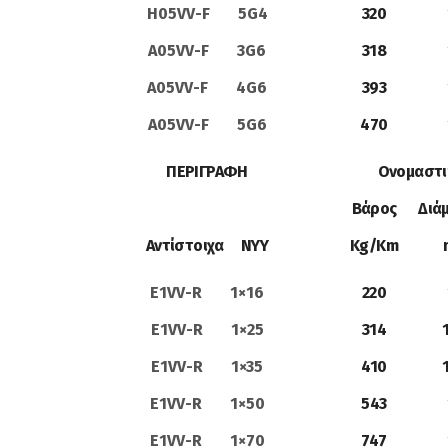
Η05VV-F 5G4
320
A05VV-F 3G6
318
A05VV-F 4G6
393
A05VV-F 5G6
470
ΠΕΡΙΓΡΑΦΗ
Ονομαστι
Βάρος
Διά
Αντίστοιχα ΝΥΥ
Kg/Km
E1VV-R 1×16
220
E1VV-R 1×25
314
E1VV-R 1×35
410
E1VV-R 1×50
543
E1VV-R 1×70
747