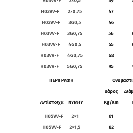
H03VV-F 2×0,5
39
H03VV-F 2×0,75
47
H03VV-F 3G0,5
46
H03VV-F 3G0,75
56
H03VV-F 4G0,5
55
H03VV-F 4G0,75
68
H03VV-F 5G0,75
95
ΠΕΡΙΓΡΑΦΗ
Ονομαστι
Βάρος
Διά
Αντίστοιχα NYMHY
Kg/Km
H05VV-F 2×1
61
H05VV-F 2×1,5
82