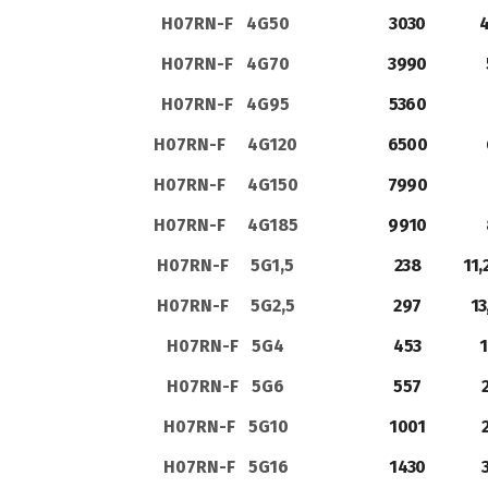
H07RN-F 4G50
3030
4
H07RN-F 4G70
3990
H07RN-F 4G95
5360
H07RN-F 4G120
6500
H07RN-F 4G150
7990
H07RN-F 4G185
9910
H07RN-F 5G1,5
238
11,
H07RN-F 5G2,5
297
13
H07RN-F 5G4
453
1
H07RN-F 5G6
557
H07RN-F 5G10
1001
H07RN-F 5G16
1430