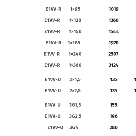
E1VV-R 1×95
1019
E1VV-R 1×120
1260
E1VV-R 1×150
1544
E1VV-R 1×185
1920
E1VV-R 1×240
2507
E1VV-R 1×300
3124
E1VV-U 2×1,5
135
1
E1VV-U 2×2,5
135
1
E1VV-U 3G1,5
155
E1VV-U 3G2,5
196
E1VV-U 3G4
280