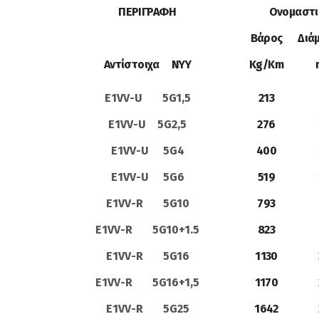
ΠΕΡΙΓΡΑΦΗ
Ονομαστι
Βάρος
Διά
Αντίστοιχα ΝΥΥ
Kg/Km
E1VV-U 5G1,5
213
E1VV-U 5G2,5
276
E1VV-U 5G4
400
E1VV-U 5G6
519
E1VV-R 5G10
793
E1VV-R 5G10+1.5
823
E1VV-R 5G16
1130
E1VV-R 5G16+1,5
1170
E1VV-R 5G25
1642