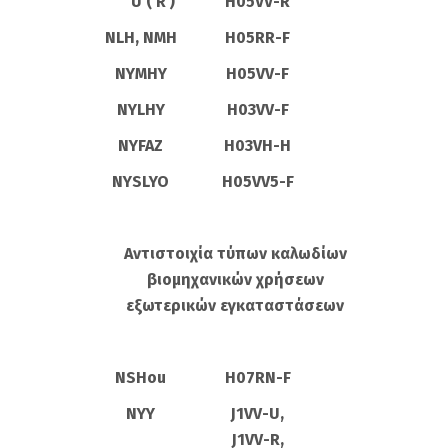
U ( R )
H05VV-R
NLH, NMH
H05RR-F
NYMHY
H05VV-F
NYLHY
H03VV-F
NYFAZ
H03VH-H
NYSLYO
H05VV5-F
Αντιστοιχία τύπων καλωδίων
βιομηχανικών χρήσεων
εξωτερικών εγκαταστάσεων
NSHou
H07RN-F
NYY
J1VV-U,
J1VV-R,