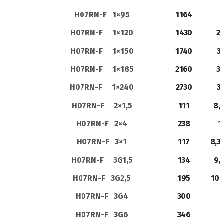
H07RN-F 1×95
1164
H07RN-F 1×120
1430
2
H07RN-F 1×150
1740
H07RN-F 1×185
2160
3
H07RN-F 1×240
2730
H07RN-F 2×1,5
111
8
H07RN-F 2×4
238
H07RN-F 3×1
117
8,
H07RN-F 3G1,5
134
9
H07RN-F 3G2,5
195
10
H07RN-F 3G4
300
H07RN-F 3G6
346