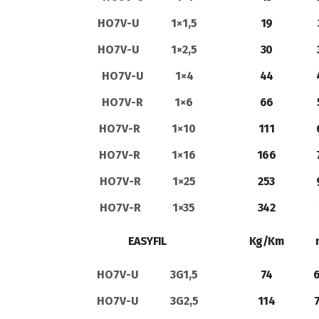
HO7V-U 1×1,5
19
HO7V-U 1×2,5
30
HO7V-U 1×4
44
HO7V-R 1×6
66
HO7V-R 1×10
111
HO7V-R 1×16
166
HO7V-R 1×25
253
HO7V-R 1×35
342
EASYFIL
Kg/Km
HO7V-U 3G1,5
74
6
HO7V-U 3G2,5
114