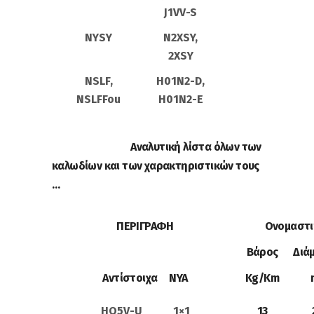
J1VV-S
NYSY
N2XSY,
2XSY
NSLF,
H01N2-D,
NSLFFou
H01N2-E
Αναλυτική λίστα όλων των
καλωδίων και των χαρακτηριστικών τους
…
ΠΕΡΙΓΡΑΦΗ
Ονομαστι
Βάρος
Διά
Αντίστοιχα NYA
Kg/Km
HO5V-U 1×1
13