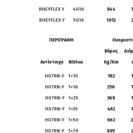
RHEYFLEX Y 4G16
844
RHEYFLEX Y 5G16
1012
ΠΕΡΙΓΡΑΦΗ
Ονομαστι
Βάρος
Διά
Αντίστοιχα NSHou
Kg/Km
H07RN-F 1×10
182
H07RN-F 1×16
256
H07RN-F 1×25
369
1
H07RN-F 1×35
482
1
H07RN-F 1×50
662
2
H07RN-F 1×70
895