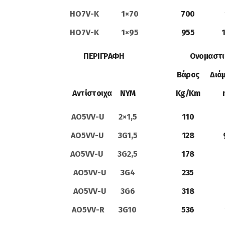
HO7V-K 1×70
700
HO7V-K 1×95
955
ΠΕΡΙΓΡΑΦΗ
Ονομαστι
Βάρος
Διά
Αντίστοιχα NYM
Kg/Km
AO5VV-U 2×1,5
110
AO5VV-U 3G1,5
128
AO5VV-U 3G2,5
178
AO5VV-U 3G4
235
AO5VV-U 3G6
318
AO5VV-R 3G10
536