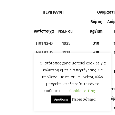
ΠΕΡΙΓΡΑΦΗ
Ονομαστι
Βάρος
Διά
Αντίστοιχα NSLF ou
Kg/Km
H01N2-D 1X25
310
H01N2-D 1X35
415
H01N2-D 1X50
575
Ο ιστότοπος χρησιμοποιεί cookies για
καλύτερη εμπειρία περιήγησης. Θα
H01N2-D 1X70
790
υποθέσουμε ότι συμφωνείται, αλλά
μπορείτε να εξαιρεθείτε εάν το
ΠΕΡΙΓΡΑΦΗ
Ονομαστι
επιθυμείτε.
Cookie settings
Βάρος
Διά
Περισσότερα
Αποδοχή
PET
Kg/Km