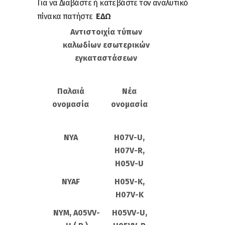
Για να Διαβάστε ή κατεβάστε τον αναλυτικό
πίνακα πατήστε
ΕΔΩ
Αντιστοιχία τύπων
καλωδίων εσωτερικών
εγκαταστάσεων
Παλαιά
Νέα
ονομασία
ονομασία
NYA
H07V-U,
H07V-R,
H05V-U
NYAF
H05V-K,
H07V-K
NYM, A05VV-
H05VV-U,