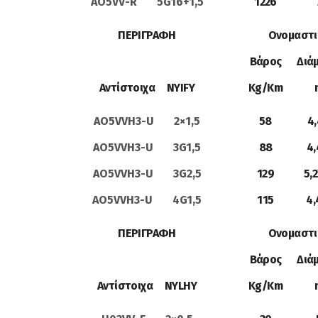
AO5VV-R 5G16+1,5
1226
ΠΕΡΙΓΡΑΦΗ
Ονομαστι
Βάρος
Διά
Αντίστοιχα NYIFY
Kg/Km
AO5VVH3-U 2×1,5
58
4,
AO5VVH3-U 3G1,5
88
4,
AO5VVH3-U 3G2,5
129
5,
AO5VVH3-U 4G1,5
115
4,
ΠΕΡΙΓΡΑΦΗ
Ονομαστι
Βάρος
Διά
Αντίστοιχα NYLHY
Kg/Km