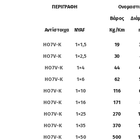
ΠΕΡΙΓΡΑΦΗ
Ονομαστι
Βάρος
Διά
Αντίστοιχα NYAF
Kg/Km
HO7V-K 1×1,5
19
HO7V-K 1×2,5
30
HO7V-K 1×4
44
HO7V-K 1×6
62
HO7V-K 1×10
116
HO7V-K 1×16
171
HO7V-K 1×25
270
HO7V-K 1×35
370
HO7V-K 1×50
500