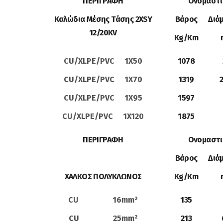
ΠΕΡΙΓΡΑΦΗ
Ονομαστι
Καλώδια Μέσης Τάσης 2XSY
Βάρος
Διά
12/20KV
Kg/Km
CU/XLPE/PVC 1X50
1078
CU/XLPE/PVC 1X70
1319
2
CU/XLPE/PVC 1X95
1597
CU/XLPE/PVC 1X120
1875
ΠΕΡΙΓΡΑΦΗ
Ονομαστι
Βάρος
Διά
ΧΑΛΚΟΣ ΠΟΛΥΚΛΩΝΟΣ
Kg/Km
CU 16mm²
135
CU 25mm²
213