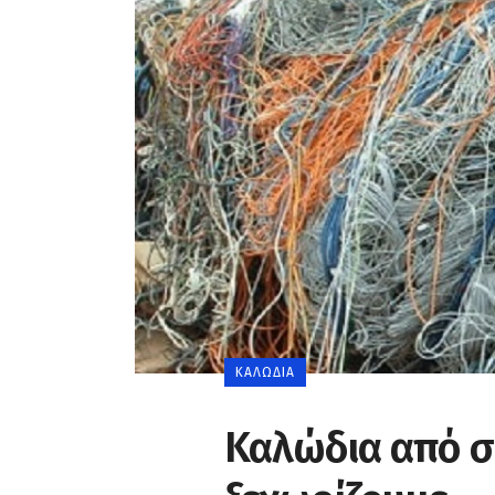
0
ΚΑΛΏΔΙΑ
Καλώδια από σί