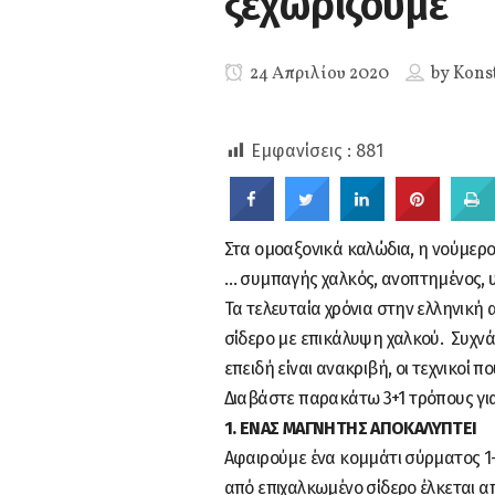
ξεχωρίζουμε
24 Απριλίου 2020
by
Kons
0
SHARES
Εμφανίσεις :
881
Στα ομοαξονικά καλώδια, η νούμερο 
… συμπαγής χαλκός, ανοπτημένος,
Τα τελευταία χρόνια στην ελληνική
σίδερο με επικάλυψη χαλκού. Συχνά,
επειδή είναι ανακριβή, οι τεχνικοί 
Διαβάστε παρακάτω 3+1 τρόπους για
1. ΕΝΑΣ ΜΑΓΝΗΤΗΣ ΑΠΟΚΑΛΥΠΤΕΙ
Αφαιρούμε ένα κομμάτι σύρματος 1-
από επιχαλκωμένο σίδερο έλκεται απ