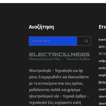
Αναζήτηση
Ετι
invert
ΔΕΗ
(
ΤΤ
(13
ανθρώ
αντί
Ηλεκτρολογία – Τεχνολογία και όχι
ασφά
μόνο. Ενημερωθείτε και διασκεδάστε
βρόχ
με το αντικείμενο που σας αρέσει,
μαθαίνοντας πολλά και χρήσιμα
εγκα
ηλεκτρολογικά νέα – τεχνικά άρθρα –
ηλεκτ
τεχνολογία! Σας ευχόμαστε καλή
ηλεκτ