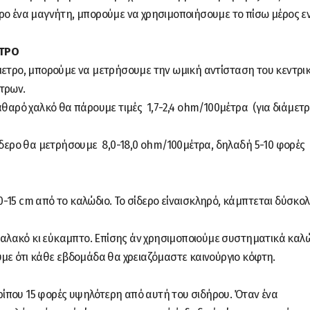
ρο ένα μαγνήτη, μπορούμε να χρησιμοποιήσουμε το πίσω μέρος ε
ΕΤΡΟ
μετρο, μπορούμε να μετρήσουμε την ωμική αντίσταση του κεντρι
τρων.
καθαρό χαλκό θα πάρουμε τιμές 1,7-2,4 ohm/100μέτρα (για διάμετ
σίδερο θα μετρήσουμε 8,0-18,0 ohm/100μέτρα, δηλαδή 5-10 φορές
-15 cm από το καλώδιο. Το σίδερο είναισκληρό, κάμπτεται δύσκο
ι μαλακό κι εύκαμπτο. Επίσης άν χρησιμοποιούμε συστηματικά καλ
υμε ότι κάθε εβδομάδα θα χρειαζόμαστε καινούργιο κόφτη.
ερίπου 15 φορές υψηλότερη από αυτή του σιδήρου. Όταν ένα