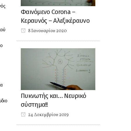
νός
Φαινόμενο Corona –
Κεραυνός – Αλεξικέραυνο
κού
8 Ιανουαρίου 2020
ρο
λα
Πυκνωτής και… Νευρικό
ώδιο
σύστημα!!
24 Δεκεμβρίου 2019