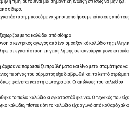
μηλή τιμή, αυτό είναι μια σημαντική ένδειξη ότι ίσως να μην έχει
πό σίδερο.
ν εγκατάσταση, μπορούμε να χρησιμοποιήσουμε κάποιους από του
νση ο κεντρικός αγωγός από ένα ομοαξονικό καλώδιο της ελληνι
ηκε σε εγκατάσταση επίγειας λήψης σε καινούργια μονοκατοικία
 άρχισε να παρουσιάζει προβλήματα και λίγο μετά σταμάτησε να
ρένιος πυρήνας του σύρματος είχε διαβρωθεί και το λεπτό στρώμα 
, όπως φαίνεται και στη φωτογραφία. Οι απώλειες του καλωδίου
ηκε το παλιό καλώδιο κι εγκαταστάθηκε νέο. Ο τεχνικός που είχε
ικό καλώδιο, πίστευε ότι το καλώδιο είχε αγωγό από καθαρό χαλκ