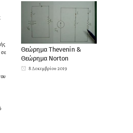
ς
κής
Θεώρημα Thevenin &
 σε
Θεώρημα Norton
8 Δεκεμβρίου 2019
του
ό