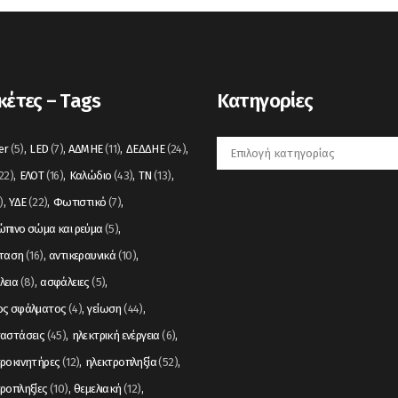
κέτες – Tags
Kατηγορίες
Kατηγορίες
er
(5)
LED
(7)
ΑΔΜΗΕ
(11)
ΔΕΔΔΗΕ
(24)
22)
ΕΛΟΤ
(16)
Καλώδιο
(43)
ΤΝ
(13)
)
ΥΔΕ
(22)
Φωτιστικό
(7)
πινο σώμα και ρεύμα
(5)
σταση
(16)
αντικεραυνικά
(10)
λεια
(8)
ασφάλειες
(5)
ος σφάλματος
(4)
γείωση
(44)
ταστάσεις
(45)
ηλεκτρική ενέργεια
(6)
ροκινητήρες
(12)
ηλεκτροπληξία
(52)
ροπληξίες
(10)
θεμελιακή
(12)