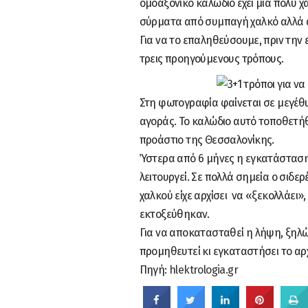
ομοαξονικό καλώδιο έχει μια πολύ χα
σύρματα από συμπαγή χαλκό αλλά α
Για να το επαληθεύσουμε, πριν τη
τρεις προηγούμενους τρόπους.
Στη φωτογραφία φαίνεται σε μεγέθυ
αγοράς. Το καλώδιο αυτό τοποθετήθ
προάστιο της Θεσσαλονίκης.
Ύστερα από 6 μήνες η εγκατάσταση
λειτουργεί. Σε πολλά σημεία ο σιδε
χαλκού είχε αρχίσει να «ξεκολλάει»
εκτοξεύθηκαν.
Για να αποκατασταθεί η λήψη, ξηλώθ
προμηθευτεί κι εγκαταστήσει το αρχ
Πηγή:
hlektrologia.gr