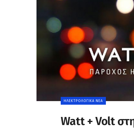
0
ΗΛΕΚΤΡΟΛΟΓΙΚΆ ΝΈΑ
Watt + Volt στ
0