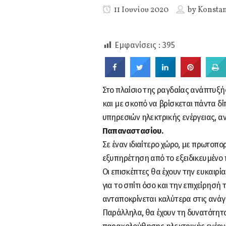
SHARES
11 Ιουνίου 2020
by
Konstan
Εμφανίσεις :
395
Στο πλαίσιο της ραγδαίας ανάπτυξή
και με σκοπό να βρίσκεται πάντα δ
υπηρεσιών ηλεκτρικής ενέργειας, αν
Παπαναστασίου.
Σε έναν ιδιαίτερο χώρο, με πρωτοπ
εξυπηρέτηση από το εξειδικευμένο 
Οι επισκέπτες θα έχουν την ευκαιρία
για το σπίτι όσο και την επιχείρησή
ανταποκρίνεται καλύτερα στις ανάγ
Παράλληλα, θα έχουν τη δυνατότητα