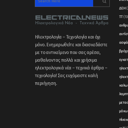
ΔΕΗ
(
ΤΤ
(13
ανθρώ
αντί
Ηλεκτρολογία – Τεχνολογία και όχι
ασφά
μόνο. Ενημερωθείτε και διασκεδάστε
βρόχ
με το αντικείμενο που σας αρέσει,
μαθαίνοντας πολλά και χρήσιμα
εγκα
ηλεκτρολογικά νέα – τεχνικά άρθρα –
ηλεκτ
τεχνολογία! Σας ευχόμαστε καλή
ηλεκτ
περιήγηση.
καλω
λαμπ
μετα
μόνω
πίνακ