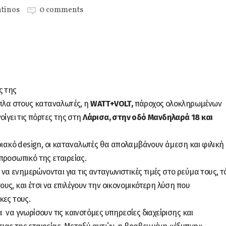
tinos
0 comments
ς της
ίπλα στους καταναλωτές, η
WATT+VOLT,
πάροχος ολοκληρωμένων
οίγει τις πόρτες της στη
Λάρισα, στην οδό Μανδηλαρά 18 και
οριακό design, οι καταναλωτές θα απολαμβάνουν άμεση και φιλική
προσωπικό της εταιρείας.
 να ενημερώνονται για τις ανταγωνιστικές τιμές στο ρεύμα τους, 
 τους, και έτσι να επιλέγουν την οικονομικότερη λύση που
κες τους.
 να γνωρίσουν τις καινοτόμες υπηρεσίες διαχείρισης και