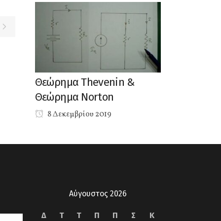
Θεώρημα Thevenin &
Θεώρημα Norton
8 Δεκεμβρίου 2019
Αύγουστος 2026
Δ
Τ
Τ
Π
Π
Σ
Κ