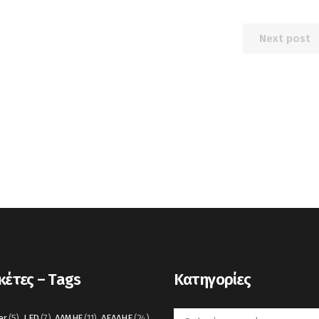
Next post
κέτες – Tags
Kατηγορίες
Kατηγορίες
er
(5)
LED
(7)
ΑΔΜΗΕ
(11)
ΔΕΔΔΗΕ
(24)