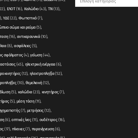
22)
ΕΛΟΤ
(16)
Καλώδιο
(43)
ΤΝ
(13)
)
ΥΔΕ
(22)
Φωτιστικό
(7)
πινο σώμα και ρεύμα
(5)
σταση
(16)
αντικεραυνικά
(10)
λεια
(8)
ασφάλειες
(5)
ος σφάλματος
(4)
γείωση
(44)
ταστάσεις
(45)
ηλεκτρική ενέργεια
(6)
ροκινητήρες
(12)
ηλεκτροπληξία
(52)
ροπληξίες
(10)
θεμελιακή
(12)
δίωση
(5)
καλώδια
(23)
κινητήρας
(7)
τήρας
(5)
μέση τάση
(11)
σχηματιστής
(7)
μετρήσεις
(12)
ση
(6)
οπτικές ίνες
(11)
ουδέτερος
(16)
ας
(17)
πίνακες
(7)
πυρανίχνευση
(6)