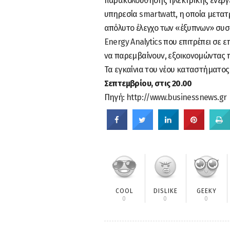
παρακολούθησης ηλεκτρικής ενέργε
υπηρεσία
smartwatt
, η οποία μετατ
απόλυτο έλεγχο των «έξυπνων» συ
Energy Analytics
που επιτρέπει σε ε
να παρεμβαίνουν, εξοικονομώντας 
Τα εγκαίνια του νέου καταστήματο
Σεπτεμβρίου, στις 20.00
Πηγή:
http://www.businessnews.gr
COOL
DISLIKE
GEEKY
0
0
0