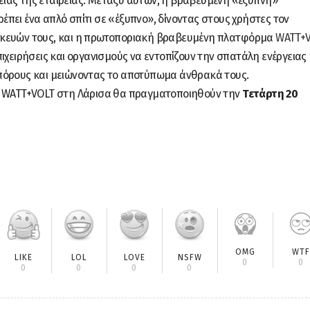
ιας της εταιρείας. Μεταξύ αυτών, η βραβευμένη «έξυπνη»
ρέπει ένα απλό σπίτι σε «έξυπνο», δίνοντας στους χρήστες τον
σκευών τους, και η πρωτοποριακή βραβευμένη πλατφόρμα
WATT+
πιχειρήσεις και οργανισμούς να εντοπίζουν την σπατάλη ενέργειας 
πόρους και μειώνοντας το αποτύπωμα άνθρακά τους.
ς WATT+VOLT στη Λάρισα θα πραγματοποιηθούν την
Τετάρτη 20
OMG
WTF
LIKE
LOL
LOVE
NSFW
0
0
0
0
0
0