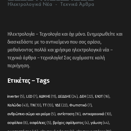
Ηλεκτρολογία – Τεχνολογία και όχι μόνο. Ενημερωθείτε και
διασκεδάστε με το αντικείμενο που σας αρέσει,
μαθαίνοντας πολλά και χρήσιμα ηλεκτρολογικά νέα –
τεχνικά άρθρα – τεχνολογία! Σας ευχόμαστε καλή
περιήγηση.
Ετικέτες – Tags
inverter
(5)
LED
(7)
ΑΔΜΗΕ
(11)
ΔΕΔΔΗΕ
(24)
ΔΕΗ
(22)
ΕΛΟΤ
(16)
Καλώδιο
(43)
ΤΝ
(13)
ΤΤ
(13)
ΥΔΕ
(22)
Φωτιστικό
(7)
ανθρώπινο σώμα και ρεύμα
(5)
αντίσταση
(16)
αντικεραυνικά
(10)
ασφάλεια
(8)
ασφάλειες
(5)
βρόχος σφάλματος
(4)
γείωση
(44)