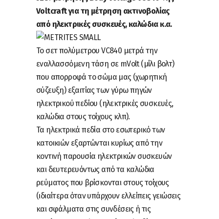
Voltcraft για τη μέτρηση ακτινοβολίας
από ηλεκτρικές συσκευές, καλώδια κ.α.
Το σετ πολύμετρου VC840 μετρά την
εναλλασσόμενη τάση σε mVolt (μίλι βολτ)
που απορροφά το σώμα μας (χωρητική
σύζευξη) εξαιτίας των γύρω πηγών
ηλεκτρικού πεδίου (ηλεκτρικές συσκευές,
καλώδια στους τοίχους κλπ).
Τα ηλεκτρικά πεδία στο εσωτερικό των
κατοικιών εξαρτώνται κυρίως από την
κοντινή παρουσία ηλεκτρικών συσκευών
και δευτερευόντως από τα καλώδια
ρεύματος που βρίσκονται στους τοίχους
(ιδιαίτερα όταν υπάρχουν ελλείπεις γειώσεις
και σφάλματα στις συνδέσεις ή τις