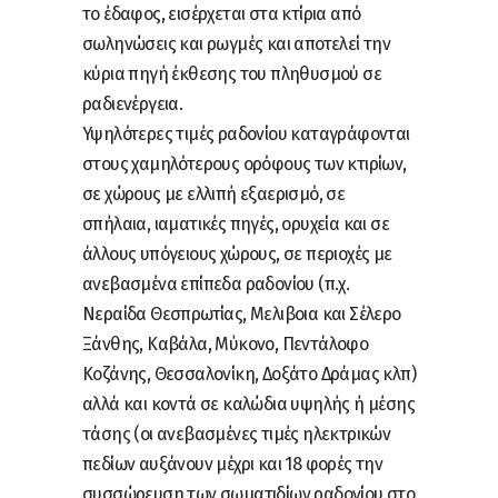
το έδαφος, εισέρχεται στα κτίρια από
σωληνώσεις και ρωγμές και αποτελεί την
κύρια πηγή έκθεσης του πληθυσμού σε
ραδιενέργεια.
Υψηλότερες τιμές ραδονίου καταγράφονται
στους χαμηλότερους ορόφους των κτιρίων,
σε χώρους με ελλιπή εξαερισμό, σε
σπήλαια, ιαματικές πηγές, ορυχεία και σε
άλλους υπόγειους χώρους, σε περιοχές με
ανεβασμένα επίπεδα ραδονίου (π.χ.
Νεραίδα Θεσπρωτίας, Μελιβοια και Σέλερο
Ξάνθης, Καβάλα, Μύκονο, Πεντάλοφο
Κοζάνης, Θεσσαλονίκη, Δοξάτο Δράμας κλπ)
αλλά και κοντά σε καλώδια υψηλής ή μέσης
τάσης (οι ανεβασμένες τιμές ηλεκτρικών
πεδίων αυξάνουν μέχρι και 18 φορές την
συσσώρευση των σωματιδίων ραδονίου στο