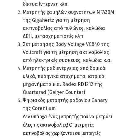
δίκτυα ίντερνετ κλπ
Μετρητής χαμηλών συχνοτήτων NFA30M
της Gigahertz για τη μέτρηση
ακτινοβολίας από πυλώνες, καλώδια
ΔΕΗ, μετασχηματιστές κλπ
Σετ μέτρησης Body Voltage VC840 της
Voltcraft για τη μέτρηση ακτινοβολίας
από ηλεκτρικές συσκευές, καλώδια κ.α.
Μετρητής ραδιενέργειας από δομικά
υλικά, πυρηνικά ατυχήματα, ιατρικά
μηχανήματα κ.α. Radex RD1212 της
Quartarad (Geiger Counter)
Ψηφιακός μετρητής ραδονίου Canary
της Corentium
Δεν υπάρχει ένας μετρητής που να μετράει
όλες τις ακτινοβολίες! Οι μετρητές
ακτινοβολίας χωρίζονται σε
μετρητές