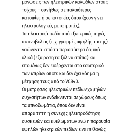
μονώσεις των ηλεκτρικών καλωδίων στους
τοίχους – συνήθως σε παλαιότερες
κατοικίες ή σε κατοικίες όπου έχουν γίνει
ηλεκτρολογικές μετατροπές).
Τα ηλεκτρικά πεδία από εξωτερικές πηγές
ακτινοβολίας (π.χ. γραμμές υψηλής τάσης)
γειώνονται από τα περισσότερα δομικά
υλικά (εξαίρεση τα ξύλινα σπίτια) και
επομένως δεν εισέρχονται στο εσωτερικό
των κτιρίων οπότε και δεν έχει νόημα η
μέτρηση τους από το VC840.
Οι μετρήσεις ηλεκτρικών πεδίων χαμηλών
συχνοτήτων ενδείκνυνται σε χώρους όπως
τα υπνοδωμάτια, όπου δεν είναι
απαραίτητη η συνεχής ηλεκτροδότηση
συσκευών και κυκλωμάτων ενώ η παρουσία
υψηλών ηλεκτρικών πεδίων είναι πιθανώς