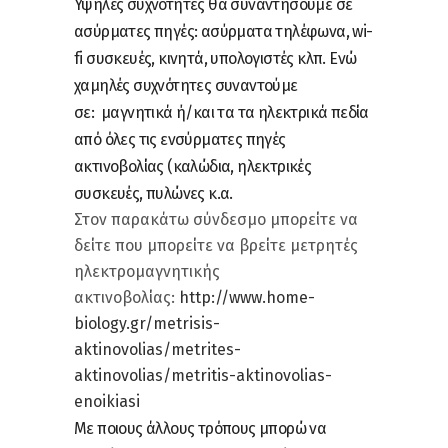
Υψηλές συχνότητες θα συναντήσουμε σε
ασύρματες πηγές: ασύρματα τηλέφωνα, wi-
fi συσκευές, κινητά, υπολογιστές κλπ. Ενώ
χαμηλές συχνότητες συναντούμε
σε: μαγνητικά ή/και τα τα ηλεκτρικά πεδία
από όλες τις ενσύρματες πηγές
ακτινοβολίας (καλώδια, ηλεκτρικές
συσκευές, πυλώνες κ.α.
Στον παρακάτω σύνδεσμο μπορείτε να
δείτε που μπορείτε να βρείτε μετρητές
ηλεκτρομαγνητικής
ακτινοβολίας:
http://www.home-
biology.gr/metrisis-
aktinovolias/metrites-
aktinovolias/metritis-aktinovolias-
enoikiasi
Με ποιους άλλους τρόπους μπορώ να