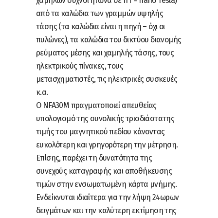
χαμηλών συχνοτήτωνα σε nT = nano Tesla)
από τα καλώδια των γραμμών υψηλής
τάσης (τα καλώδια είναι η πηγή – όχι οι
πυλώνες), τα καλώδια του δικτύου διανομής
ρεύματος μέσης και χαμηλής τάσης, τους
ηλεκτρικούς πίνακες, τους
μετασχηματιστές, τις ηλεκτρικές συσκευές
κ.α.
Ο NFA30M πραγματοποιεί απευθείας
υπολογισμό της συνολικής τρισδιάστατης
τιμής του μαγνητικού πεδίου κάνοντας
ευκολότερη και γρηγορότερη την μέτρηση.
Επίσης, παρέχει τη δυνατότητα της
συνεχούς καταγραφής και αποθήκευσης
τιμών στην ενσωματωμένη κάρτα μνήμης.
Ενδείκνυται ιδιαίτερα για την λήψη 24ωρων
δειγμάτων και την καλύτερη εκτίμηση της