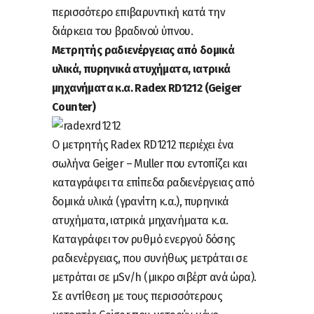
περισσότερο επιβαρυντική κατά την
διάρκεια του βραδινού ύπνου.
Μετρητής ραδιενέργειας από δομικά
υλικά, πυρηνικά ατυχήματα, ιατρικά
μηχανήματα κ.α. Radex RD1212 (Geiger
Counter)
Ο μετρητής Radex RD1212 περιέχει ένα
σωλήνα Geiger – Muller που εντοπίζει και
καταγράφει τα επίπεδα ραδιενέργειας από
δομικά υλικά (γρανίτη κ.α.), πυρηνικά
ατυχήματα, ιατρικά μηχανήματα κ.α.
Kαταγράφει τον ρυθμό ενεργού δόσης
ραδιενέργειας, που συνήθως μετράται σε
μετράται σε μSv/h (μικρο σιβέρτ ανά ώρα).
Σε αντίθεση με τους περισσότερους