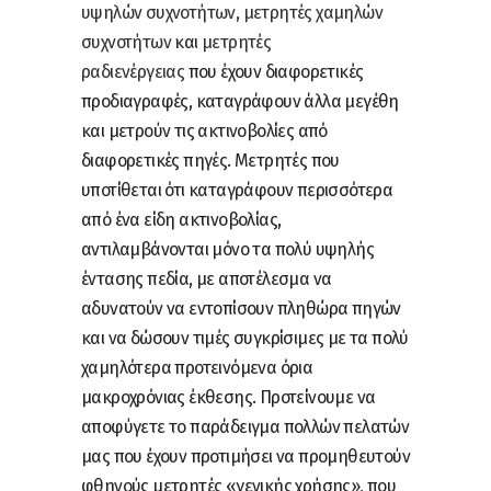
υψηλών συχνοτήτων,
μετρητές χαμηλών
συχνοτήτων
και
μετρητές
ραδιενέργειας
που έχουν διαφορετικές
προδιαγραφές, καταγράφουν άλλα μεγέθη
και μετρούν τις ακτινοβολίες από
διαφορετικές πηγές. Μετρητές που
υποτίθεται ότι καταγράφουν περισσότερα
από ένα είδη ακτινοβολίας,
αντιλαμβάνονται μόνο τα πολύ υψηλής
έντασης πεδία, με αποτέλεσμα να
αδυνατούν να εντοπίσουν πληθώρα πηγών
και να δώσουν τιμές συγκρίσιμες με τα πολύ
χαμηλότερα προτεινόμενα όρια
μακροχρόνιας έκθεσης. Προτείνουμε να
αποφύγετε το παράδειγμα πολλών πελατών
μας που έχουν προτιμήσει να προμηθευτούν
φθηνούς μετρητές «γενικής χρήσης», που