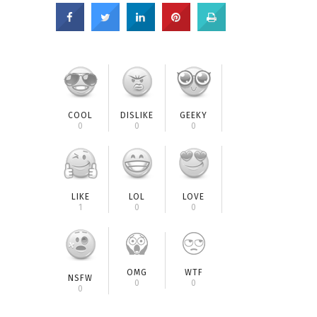
COOL
DISLIKE
GEEKY
0
0
0
LIKE
LOL
LOVE
1
0
0
OMG
WTF
NSFW
0
0
0