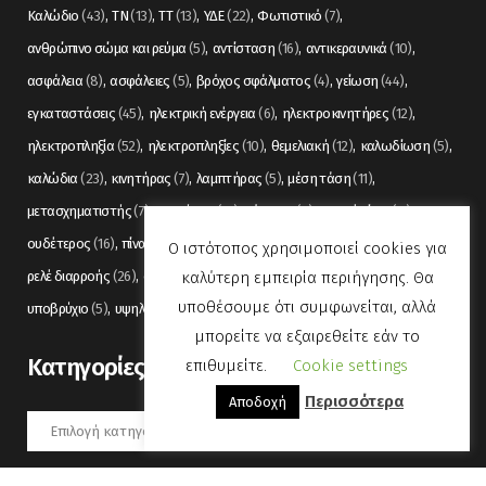
Καλώδιο
(43)
ΤΝ
(13)
ΤΤ
(13)
ΥΔΕ
(22)
Φωτιστικό
(7)
ανθρώπινο σώμα και ρεύμα
(5)
αντίσταση
(16)
αντικεραυνικά
(10)
ασφάλεια
(8)
ασφάλειες
(5)
βρόχος σφάλματος
(4)
γείωση
(44)
εγκαταστάσεις
(45)
ηλεκτρική ενέργεια
(6)
ηλεκτροκινητήρες
(12)
ηλεκτροπληξία
(52)
ηλεκτροπληξίες
(10)
θεμελιακή
(12)
καλωδίωση
(5)
καλώδια
(23)
κινητήρας
(7)
λαμπτήρας
(5)
μέση τάση
(11)
μετασχηματιστής
(7)
μετρήσεις
(12)
μόνωση
(6)
οπτικές ίνες
(11)
ουδέτερος
(16)
πίνακας
(17)
πίνακες
(7)
πυρανίχνευση
(6)
ρελέ
(36)
Ο ιστότοπος χρησιμοποιεί cookies για
καλύτερη εμπειρία περιήγησης. Θα
ρελέ διαρροής
(26)
συναγερμός
(5)
σωληνώσεις
(5)
τάση
(13)
υποθέσουμε ότι συμφωνείται, αλλά
υποβρύχιο
(5)
υψηλή τάση
(8)
φωτισμός
(6)
μπορείτε να εξαιρεθείτε εάν το
Kατηγορίες
επιθυμείτε.
Cookie settings
Περισσότερα
Αποδοχή
Kατηγορίες