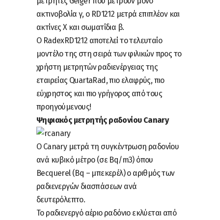
μετρητές Geiger που μετρούν μόνο
ακτινοβολία γ, ο RD1212 μετρά επιπλέον και
ακτίνες Χ και σωματίδια β.
Ο RadexRD1212 αποτελεί το τελευταίο
μοντέλο της στη σειρά των φιλικών προς το
χρήστη μετρητών ραδιενέργειας της
εταιρείας QuartaRad, πιο ελαφρύς, πιο
εύχρηστος και πιο γρήγορος από τους
προηγούμενους!
Ψηφιακός μετρητής ραδονίου Canary
O Canary μετρά τη συγκέντρωση ραδονίου
ανά κυβικό μέτρο (σε Bq/m3) όπου
Becquerel (Bq – μπεκερέλ) ο αριθμός των
ραδιενεργών διασπάσεων ανά
δευτερόλεπτο.
Το ραδιενεργό αέριο ραδόνιο εκλύεται από