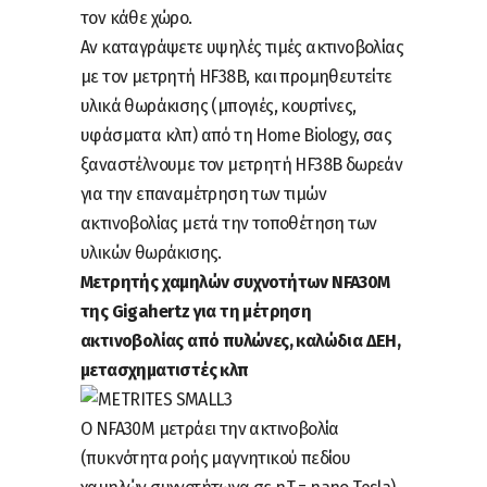
τον κάθε χώρο.
Αν καταγράψετε υψηλές τιμές ακτινοβολίας
με τον μετρητή HF38B, και προμηθευτείτε
υλικά θωράκισης (μπογιές, κουρτίνες,
υφάσματα κλπ) από τη Home Biology, σας
ξαναστέλνουμε τον μετρητή HF38B δωρεάν
για την επαναμέτρηση των τιμών
ακτινοβολίας μετά την τοποθέτηση των
υλικών θωράκισης.
Μετρητής χαμηλών συχνοτήτων NFA30M
της Gigahertz για τη μέτρηση
ακτινοβολίας από πυλώνες, καλώδια ΔΕΗ,
μετασχηματιστές κλπ
Ο ΝFA30M μετράει την ακτινοβολία
(πυκνότητα ροής μαγνητικού πεδίου