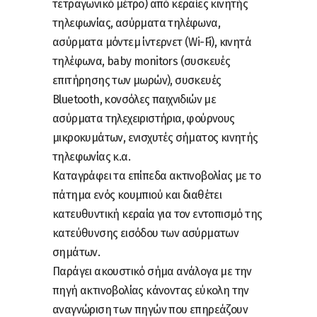
τετραγωνικό μέτρο) από κεραίες κινητής
τηλεφωνίας, ασύρματα τηλέφωνα,
ασύρματα μόντεμ ίντερνετ (Wi-Fi), κινητά
τηλέφωνα, baby monitors (συσκευές
επιτήρησης των μωρών), συσκευές
Bluetooth, κονσόλες παιχνιδιών με
ασύρματα τηλεχειριστήρια, φούρνους
μικροκυμάτων, ενισχυτές σήματος κινητής
τηλεφωνίας κ.α.
Καταγράφει τα επίπεδα ακτινοβολίας με το
πάτημα ενός κουμπιού και διαθέτει
κατευθυντική κεραία για τον εντοπισμό της
κατεύθυνσης εισόδου των ασύρματων
σημάτων.
Παράγει ακουστικό σήμα ανάλογα με την
πηγή ακτινοβολίας κάνοντας εύκολη την
αναγνώριση των πηγών που επηρεάζουν