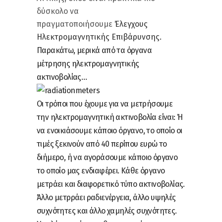
δύσκολο να
πραγματοποιήσουμε
Έλεγχους
Ηλεκτρομαγνητικής Επιβάρυνσης.
Παρακάτω, μερικά από τα όργανα
μέτρησης ηλεκτρομαγνητικής
ακτινοβολίας…
Οι τρόποι που έχουμε για να μετρήσουμε
την ηλεκτρομαγνητική ακτινοβολία είναι: Ή
να ενοικιάσουμε κάποιο όργανο, το οποίο οι
τιμές ξεκινούν από 40 περίπου ευρώ το
διήμερο, ή να αγοράσουμε κάποιο όργανο
το οποίο μας ενδιαφέρει. Κάθε όργανο
μετράει και διαφορετικό τύπο ακτινοβολίας.
Άλλο μετρράει ραδιενέργεια, άλλο υψηλές
συχνότητες και άλλο χαμηλές συχνότητες.