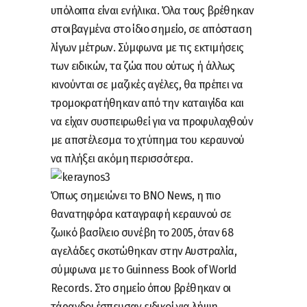
υπόλοιπα είναι ενήλικα. Όλα τους βρέθηκαν
στοιβαγμένα στο ίδιο σημείο, σε απόσταση
λίγων μέτρων. Σύμφωνα με τις εκτιμήσεις
των ειδικών, τα ζώα που ούτως ή άλλως
κινούνται σε μαζικές αγέλες, θα πρέπει να
τρομοκρατήθηκαν από την καταιγίδα και
να είχαν συσπειρωθεί για να προφυλαχθούν
με αποτέλεσμα το χτύπημα του κεραυνού
να πλήξει ακόμη περισσότερα.
Όπως σημειώνει το BNO News, η πιο
θανατηφόρα καταγραφή κεραυνού σε
ζωικό βασίλειο συνέβη το 2005, όταν 68
αγελάδες σκοτώθηκαν στην Αυστραλία,
σύμφωνα με το Guinness Book of World
Records. Στο σημείο όπου βρέθηκαν οι
τάρανδοι έσπευσαν ειδικοί για λήψη