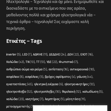
Ηλεκτρολογία – Τεχνολογία και όχι μόνο. Ενημερωθείτε και
διασκεδάστε με το αντικείμενο που σας αρέσει,
μαθαίνοντας πολλά και χρήσιμα ηλεκτρολογικά νέα –
τεχνικά άρθρα – τεχνολογία! Σας ευχόμαστε καλή
περιήγηση.
Ετικέτες – Tags
inverter
(5)
LED
(7)
ΑΔΜΗΕ
(11)
ΔΕΔΔΗΕ
(24)
ΔΕΗ
(22)
ΕΛΟΤ
(16)
Καλώδιο
(43)
ΤΝ
(13)
ΤΤ
(13)
ΥΔΕ
(22)
Φωτιστικό
(7)
ανθρώπινο σώμα και ρεύμα
(5)
αντίσταση
(16)
αντικεραυνικά
(10)
ασφάλεια
(8)
ασφάλειες
(5)
βρόχος σφάλματος
(4)
γείωση
(44)
εγκαταστάσεις
(45)
ηλεκτρική ενέργεια
(6)
ηλεκτροκινητήρες
(12)
ηλεκτροπληξία
(52)
ηλεκτροπληξίες
(10)
θεμελιακή
(12)
καλωδίωση
(5)
καλώδια
(23)
κινητήρας
(7)
λαμπτήρας
(5)
μέση τάση
(11)
μετασχηματιστής
(7)
μετρήσεις
(12)
μόνωση
(6)
οπτικές ίνες
(11)