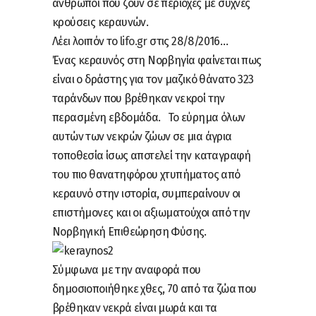
άνθρωποι που ζουν σε περιοχές με συχνές
κρούσεις κεραυνών.
Λέει λοιπόν το
lifo.gr
στις 28/8/2016…
Ένας κεραυνός στη Νορβηγία φαίνεται πως
είναι ο δράστης για τον μαζικό θάνατο 323
ταράνδων που βρέθηκαν νεκροί την
περασμένη εβδομάδα. Το εύρημα όλων
αυτών των νεκρών ζώων σε μια άγρια
τοποθεσία ίσως αποτελεί την καταγραφή
του πιο θανατηφόρου χτυπήματος από
κεραυνό στην ιστορία, συμπεραίνουν οι
επιστήμονες και οι αξιωματούχοι από την
Νορβηγική Επιθεώρηση Φύσης.
Σύμφωνα με την αναφορά που
δημοσιοποιήθηκε χθες, 70 από τα ζώα που
βρέθηκαν νεκρά είναι μωρά και τα