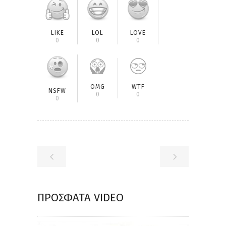
LIKE
LOL
LOVE
0
0
0
OMG
WTF
NSFW
0
0
0
ΠΡΌΣΦΑΤΑ VIDEO