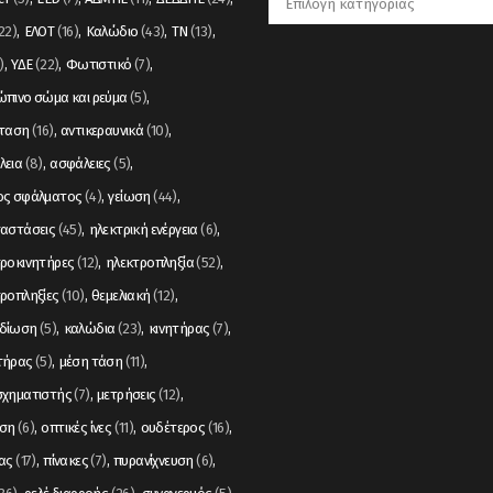
22)
ΕΛΟΤ
(16)
Καλώδιο
(43)
ΤΝ
(13)
)
ΥΔΕ
(22)
Φωτιστικό
(7)
πινο σώμα και ρεύμα
(5)
σταση
(16)
αντικεραυνικά
(10)
λεια
(8)
ασφάλειες
(5)
ος σφάλματος
(4)
γείωση
(44)
ταστάσεις
(45)
ηλεκτρική ενέργεια
(6)
ροκινητήρες
(12)
ηλεκτροπληξία
(52)
ροπληξίες
(10)
θεμελιακή
(12)
δίωση
(5)
καλώδια
(23)
κινητήρας
(7)
τήρας
(5)
μέση τάση
(11)
σχηματιστής
(7)
μετρήσεις
(12)
ση
(6)
οπτικές ίνες
(11)
ουδέτερος
(16)
ας
(17)
πίνακες
(7)
πυρανίχνευση
(6)