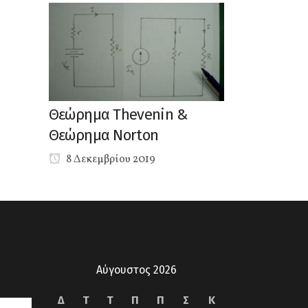
Θεώρημα Thevenin &
Θεώρημα Norton
8 Δεκεμβρίου 2019
Αύγουστος 2026
Δ
Τ
Τ
Π
Π
Σ
Κ