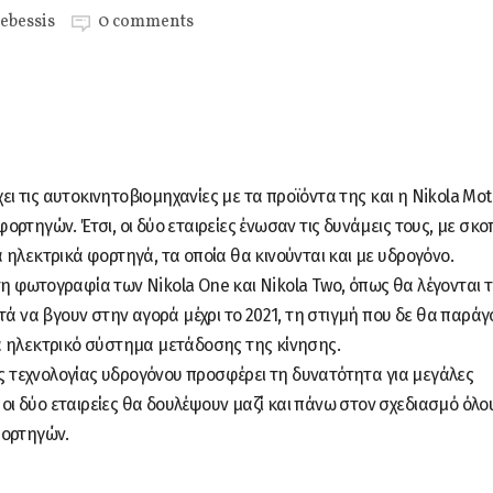
ebessis
0 comments
χει τις αυτοκινητοβιομηχανίες με τα προϊόντα της και η Nikola Mot
ρτηγών. Έτσι, οι δύο εταιρείες ένωσαν τις δυνάμεις τους, με σκο
 ηλεκτρικά φορτηγά, τα οποία θα κινούνται και με υδρογόνο.
 φωτογραφία των Nikola One και Nikola Two, όπως θα λέγονται 
τά να βγουν στην αγορά μέχρι το 2021, τη στιγμή που δε θα παράγ
α ηλεκτρικό σύστημα μετάδοσης της κίνησης.
ής τεχνολογίας υδρογόνου προσφέρει τη δυνατότητα για μεγάλες
ι οι δύο εταιρείες θα δουλέψουν μαζί και πάνω στον σχεδιασμό όλο
φορτηγών.