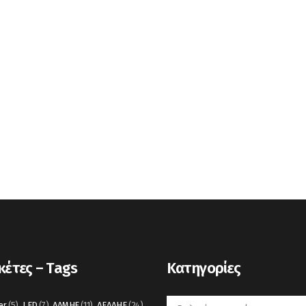
κέτες – Tags
Kατηγορίες
Kατηγορίες
er
(5)
LED
(7)
ΑΔΜΗΕ
(11)
ΔΕΔΔΗΕ
(24)