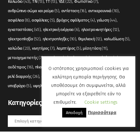
Καλώδιο
(43)
ΤΝ
(13)
ΤΤ
(13)
ΥΔΕ
(22)
Φωτιστικό
(7)
ανθρώπινο σώμα και ρεύμα
(5)
αντίσταση
(16)
αντικεραυνικά
(10)
ασφάλεια
(8)
ασφάλειες
(5)
βρόχος σφάλματος
(4)
γείωση
(44)
εγκαταστάσεις
(45)
ηλεκτρική ενέργεια
(6)
ηλεκτροκινητήρες
(12)
ηλεκτροπληξία
(52)
ηλεκτροπληξίες
(10)
θεμελιακή
(12)
καλωδίωση
(5)
καλώδια
(23)
κινητήρας
(7)
λαμπτήρας
(5)
μέση τάση
(11)
μετασχηματιστής
(7)
μετρήσεις
(12)
μόνωση
(6)
οπτικές ίνες
(11)
ουδέτερος
(16)
πίνακας
(17)
πίνακες
(7)
πυρανίχνευση
(6)
ρελέ
(36)
Ο ιστότοπος χρησιμοποιεί cookies για
καλύτερη εμπειρία περιήγησης. Θα
ρελέ διαρροής
(26)
συναγερμός
(5)
σωληνώσεις
(5)
τάση
(13)
υποθέσουμε ότι συμφωνείται, αλλά
υποβρύχιο
(5)
υψηλή τάση
(8)
φωτισμός
(6)
μπορείτε να εξαιρεθείτε εάν το
Kατηγορίες
επιθυμείτε.
Cookie settings
Περισσότερα
Αποδοχή
Kατηγορίες