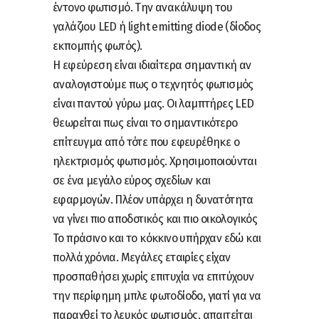
έντονο φωτισμό. Την ανακάλυψη του
γαλάζιου LED ή light emitting diode (δίοδος
εκπομπής φωτός).
Η εφεύρεση είναι ιδιαίτερα σημαντική αν
αναλογιστούμε πως ο τεχνητός φωτισμός
είναι παντού γύρω μας. Οι λαμπτήρες LED
θεωρείται πως είναι το σημαντικότερο
επίτευγμα από τότε που εφευρέθηκε ο
ηλεκτρισμός φωτισμός. Χρησιμοποιούνται
σε ένα μεγάλο εύρος σχεδίων και
εφαρμογών. Πλέον υπάρχει η δυνατότητα
να γίνει πιο αποδοτικός και πιο οικολογικός
Το πράσινο και το κόκκινο υπήρχαν εδώ και
πολλά χρόνια. Μεγάλες εταιρίες είχαν
προσπαθήσει χωρίς επιτυχία να επιτύχουν
την περίφημη μπλε φωτοδίοδο, γιατί για να
παραχθεί το λευκός φωτισμός, απαιτείται