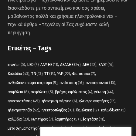
διασκεδάστε με το αντικείμενο που σας αρέσει,
μαθαίνοντας πολλά και χρήσιμα ηλεκτρολογικά νέα –
τεχνικά άρθρα – τεχνολογία! Σας ευχόμαστε καλή
περιήγηση.
Ετικέτες – Tags
inverter
(5)
LED
(7)
ΑΔΜΗΕ
(11)
ΔΕΔΔΗΕ
(24)
ΔΕΗ
(22)
ΕΛΟΤ
(16)
Καλώδιο
(43)
ΤΝ
(13)
ΤΤ
(13)
ΥΔΕ
(22)
Φωτιστικό
(7)
ανθρώπινο σώμα και ρεύμα
(5)
αντίσταση
(16)
αντικεραυνικά
(10)
ασφάλεια
(8)
ασφάλειες
(5)
βρόχος σφάλματος
(4)
γείωση
(44)
εγκαταστάσεις
(45)
ηλεκτρική ενέργεια
(6)
ηλεκτροκινητήρες
(12)
ηλεκτροπληξία
(52)
ηλεκτροπληξίες
(10)
θεμελιακή
(12)
καλωδίωση
(5)
καλώδια
(23)
κινητήρας
(7)
λαμπτήρας
(5)
μέση τάση
(11)
μετασχηματιστής
(7)
μετρήσεις
(12)
μόνωση
(6)
οπτικές ίνες
(11)