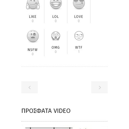
LIKE
LOL
LOVE
0
0
0
OMG
WTF
NSFW
0
1
0
ΠΡΌΣΦΑΤΑ VIDEO