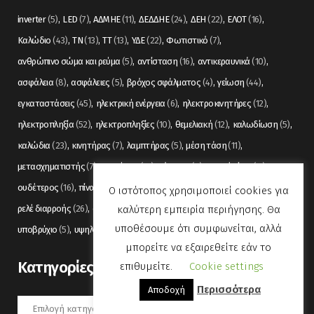
inverter
(5)
LED
(7)
ΑΔΜΗΕ
(11)
ΔΕΔΔΗΕ
(24)
ΔΕΗ
(22)
ΕΛΟΤ
(16)
Καλώδιο
(43)
ΤΝ
(13)
ΤΤ
(13)
ΥΔΕ
(22)
Φωτιστικό
(7)
ανθρώπινο σώμα και ρεύμα
(5)
αντίσταση
(16)
αντικεραυνικά
(10)
ασφάλεια
(8)
ασφάλειες
(5)
βρόχος σφάλματος
(4)
γείωση
(44)
εγκαταστάσεις
(45)
ηλεκτρική ενέργεια
(6)
ηλεκτροκινητήρες
(12)
ηλεκτροπληξία
(52)
ηλεκτροπληξίες
(10)
θεμελιακή
(12)
καλωδίωση
(5)
καλώδια
(23)
κινητήρας
(7)
λαμπτήρας
(5)
μέση τάση
(11)
μετασχηματιστής
(7)
μετρήσεις
(12)
μόνωση
(6)
οπτικές ίνες
(11)
ουδέτερος
(16)
πίνακας
(17)
πίνακες
(7)
πυρανίχνευση
(6)
ρελέ
(36)
Ο ιστότοπος χρησιμοποιεί cookies για
καλύτερη εμπειρία περιήγησης. Θα
ρελέ διαρροής
(26)
συναγερμός
(5)
σωληνώσεις
(5)
τάση
(13)
υποθέσουμε ότι συμφωνείται, αλλά
υποβρύχιο
(5)
υψηλή τάση
(8)
φωτισμός
(6)
μπορείτε να εξαιρεθείτε εάν το
Kατηγορίες
επιθυμείτε.
Cookie settings
Περισσότερα
Αποδοχή
Kατηγορίες