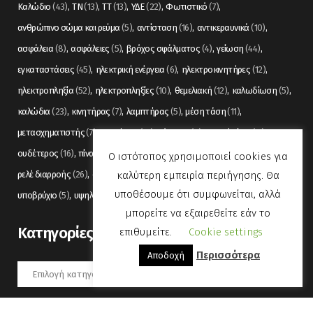
Καλώδιο
(43)
ΤΝ
(13)
ΤΤ
(13)
ΥΔΕ
(22)
Φωτιστικό
(7)
ανθρώπινο σώμα και ρεύμα
(5)
αντίσταση
(16)
αντικεραυνικά
(10)
ασφάλεια
(8)
ασφάλειες
(5)
βρόχος σφάλματος
(4)
γείωση
(44)
εγκαταστάσεις
(45)
ηλεκτρική ενέργεια
(6)
ηλεκτροκινητήρες
(12)
ηλεκτροπληξία
(52)
ηλεκτροπληξίες
(10)
θεμελιακή
(12)
καλωδίωση
(5)
καλώδια
(23)
κινητήρας
(7)
λαμπτήρας
(5)
μέση τάση
(11)
μετασχηματιστής
(7)
μετρήσεις
(12)
μόνωση
(6)
οπτικές ίνες
(11)
ουδέτερος
(16)
πίνακας
(17)
πίνακες
(7)
πυρανίχνευση
(6)
ρελέ
(36)
Ο ιστότοπος χρησιμοποιεί cookies για
καλύτερη εμπειρία περιήγησης. Θα
ρελέ διαρροής
(26)
συναγερμός
(5)
σωληνώσεις
(5)
τάση
(13)
υποθέσουμε ότι συμφωνείται, αλλά
υποβρύχιο
(5)
υψηλή τάση
(8)
φωτισμός
(6)
μπορείτε να εξαιρεθείτε εάν το
Kατηγορίες
επιθυμείτε.
Cookie settings
Περισσότερα
Αποδοχή
Kατηγορίες