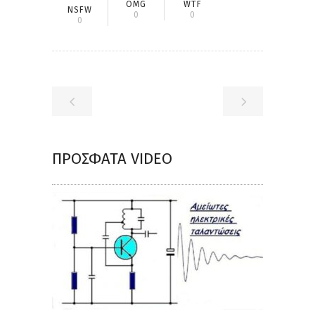
OMG
WTF
NSFW
0
0
0
ΠΡΌΣΦΑΤΑ VIDEO