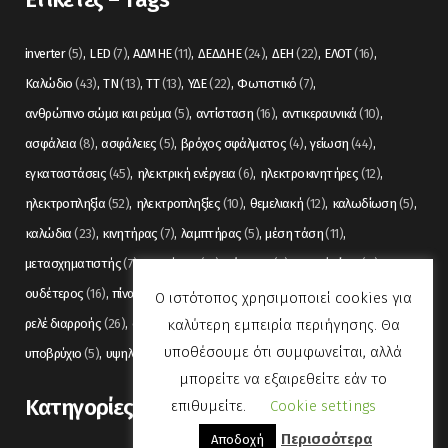
inverter
(5)
LED
(7)
ΑΔΜΗΕ
(11)
ΔΕΔΔΗΕ
(24)
ΔΕΗ
(22)
ΕΛΟΤ
(16)
Καλώδιο
(43)
ΤΝ
(13)
ΤΤ
(13)
ΥΔΕ
(22)
Φωτιστικό
(7)
ανθρώπινο σώμα και ρεύμα
(5)
αντίσταση
(16)
αντικεραυνικά
(10)
ασφάλεια
(8)
ασφάλειες
(5)
βρόχος σφάλματος
(4)
γείωση
(44)
εγκαταστάσεις
(45)
ηλεκτρική ενέργεια
(6)
ηλεκτροκινητήρες
(12)
ηλεκτροπληξία
(52)
ηλεκτροπληξίες
(10)
θεμελιακή
(12)
καλωδίωση
(5)
καλώδια
(23)
κινητήρας
(7)
λαμπτήρας
(5)
μέση τάση
(11)
μετασχηματιστής
(7)
μετρήσεις
(12)
μόνωση
(6)
οπτικές ίνες
(11)
ουδέτερος
(16)
πίνακας
(17)
πίνακες
(7)
πυρανίχνευση
(6)
ρελέ
(36)
Ο ιστότοπος χρησιμοποιεί cookies για
καλύτερη εμπειρία περιήγησης. Θα
ρελέ διαρροής
(26)
συναγερμός
(5)
σωληνώσεις
(5)
τάση
(13)
υποθέσουμε ότι συμφωνείται, αλλά
υποβρύχιο
(5)
υψηλή τάση
(8)
φωτισμός
(6)
μπορείτε να εξαιρεθείτε εάν το
Kατηγορίες
επιθυμείτε.
Cookie settings
Περισσότερα
Αποδοχή