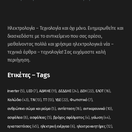
Ηλεκτρολογία – Τεχνολογία και όχι μόνο. Ενημερωθείτε και
διασκεδάστε με το αντικείμενο που σας αρέσει,
μαθαίνοντας πολλά και χρήσιμα ηλεκτρολογικά νέα –
τεχνικά άρθρα – τεχνολογία! Σας ευχόμαστε καλή
περιήγηση.
Ετικέτες – Tags
inverter
(5)
LED
(7)
ΑΔΜΗΕ
(11)
ΔΕΔΔΗΕ
(24)
ΔΕΗ
(22)
ΕΛΟΤ
(16)
Καλώδιο
(43)
ΤΝ
(13)
ΤΤ
(13)
ΥΔΕ
(22)
Φωτιστικό
(7)
ανθρώπινο σώμα και ρεύμα
(5)
αντίσταση
(16)
αντικεραυνικά
(10)
ασφάλεια
(8)
ασφάλειες
(5)
βρόχος σφάλματος
(4)
γείωση
(44)
εγκαταστάσεις
(45)
ηλεκτρική ενέργεια
(6)
ηλεκτροκινητήρες
(12)