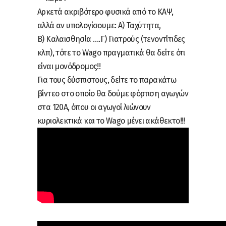
Αρκετά ακριβότερο φυσικά από το ΚΑΨ,
αλλά αν υπολογίσουμε: Α) Ταχύτητα,
Β) Καλαισθησία ….Γ) Γιατρούς (τενοντίτιδες
κλπ), τότε το Wago πραγματικά θα δείτε ότι
είναι μονόδρομος!!
Για τους δύσπιστους, δείτε το παρακάτω
βίντεο στο οποίο θα δούμε φόρτιση αγωγών
στα 120Α, όπου οι αγωγοί λιώνουν
κυριολεκτικά και το Wago μένει ακάθεκτο!!!