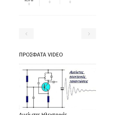
NSFW
0
0
0
ΠΡΌΣΦΑΤΑ VIDEO
Αμείωτες Ηλεκτρικές