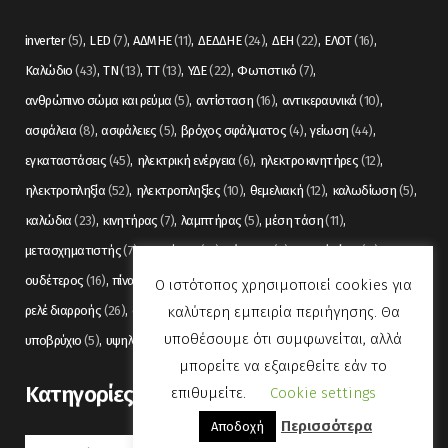
inverter
(5)
LED
(7)
ΑΔΜΗΕ
(11)
ΔΕΔΔΗΕ
(24)
ΔΕΗ
(22)
ΕΛΟΤ
(16)
Καλώδιο
(43)
ΤΝ
(13)
ΤΤ
(13)
ΥΔΕ
(22)
Φωτιστικό
(7)
ανθρώπινο σώμα και ρεύμα
(5)
αντίσταση
(16)
αντικεραυνικά
(10)
ασφάλεια
(8)
ασφάλειες
(5)
βρόχος σφάλματος
(4)
γείωση
(44)
εγκαταστάσεις
(45)
ηλεκτρική ενέργεια
(6)
ηλεκτροκινητήρες
(12)
ηλεκτροπληξία
(52)
ηλεκτροπληξίες
(10)
θεμελιακή
(12)
καλωδίωση
(5)
καλώδια
(23)
κινητήρας
(7)
λαμπτήρας
(5)
μέση τάση
(11)
μετασχηματιστής
(7)
μετρήσεις
(12)
μόνωση
(6)
οπτικές ίνες
(11)
ουδέτερος
(16)
πίνακας
(17)
πίνακες
(7)
πυρανίχνευση
(6)
ρελέ
(36)
Ο ιστότοπος χρησιμοποιεί cookies για
καλύτερη εμπειρία περιήγησης. Θα
ρελέ διαρροής
(26)
συναγερμός
(5)
σωληνώσεις
(5)
τάση
(13)
υποθέσουμε ότι συμφωνείται, αλλά
υποβρύχιο
(5)
υψηλή τάση
(8)
φωτισμός
(6)
μπορείτε να εξαιρεθείτε εάν το
Kατηγορίες
επιθυμείτε.
Cookie settings
Περισσότερα
Αποδοχή
Kατηγορίες