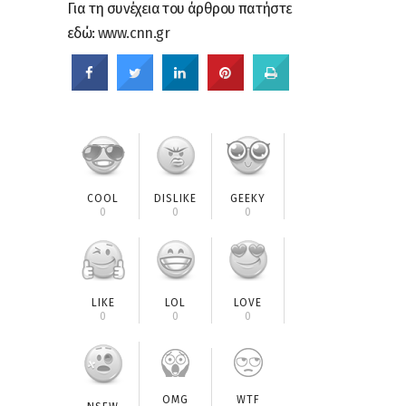
Για τη συνέχεια του άρθρου πατήστε
εδώ:
www.cnn.gr
COOL
DISLIKE
GEEKY
0
0
0
LIKE
LOL
LOVE
0
0
0
OMG
WTF