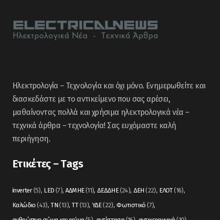
Ηλεκτρολογία – Τεχνολογία και όχι μόνο. Ενημερωθείτε και
διασκεδάστε με το αντικείμενο που σας αρέσει,
μαθαίνοντας πολλά και χρήσιμα ηλεκτρολογικά νέα –
τεχνικά άρθρα – τεχνολογία! Σας ευχόμαστε καλή
περιήγηση.
Ετικέτες – Tags
inverter
(5)
LED
(7)
ΑΔΜΗΕ
(11)
ΔΕΔΔΗΕ
(24)
ΔΕΗ
(22)
ΕΛΟΤ
(16)
Καλώδιο
(43)
ΤΝ
(13)
ΤΤ
(13)
ΥΔΕ
(22)
Φωτιστικό
(7)
ανθρώπινο σώμα και ρεύμα
(5)
αντίσταση
(16)
αντικεραυνικά
(10)