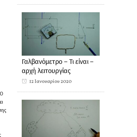
Γαλβανόμετρο – Τι είναι –
αρχή λειτουργίας
12 Ιανουαρίου 2020
 Ο
ει
σης
ς