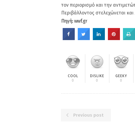
τον περιορισμό και την αντιμετ
Περιβάλλοντος στελεχώνεται και 
Πηγή:
wwf.gr
COOL
DISLIKE
GEEKY
0
0
0
Previous post