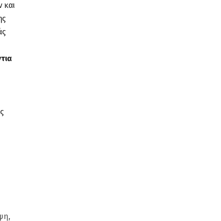
 και
ης
άς
ντια
ς
ψη,