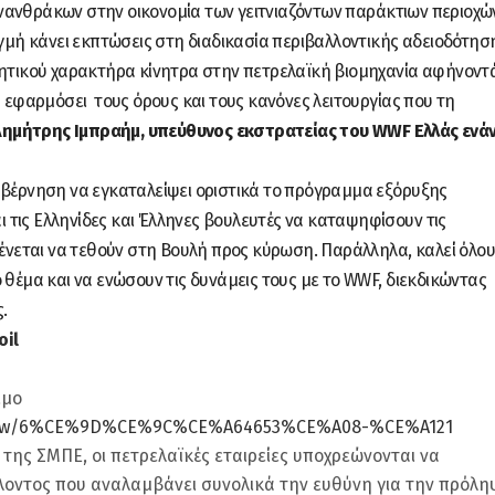
νανθράκων στην οικονομία των γειτνιαζόντων παράκτιων περιοχών
ιγμή κάνει εκπτώσεις στη διαδικασία περιβαλλοντικής αδειοδότησ
κητικού χαρακτήρα κίνητρα στην πετρελαϊκή βιομηχανία αφήνοντ
α εφαρμόσει τους όρους και τους κανόνες λειτουργίας που τη
Δημήτρης Ιμπραήμ, υπεύθυνος εκστρατείας του WWF Ελλάς ενά
υβέρνηση να εγκαταλείψει οριστικά το πρόγραμμα εξόρυξης
τις Ελληνίδες και Έλληνες βουλευτές να καταψηφίσουν τις
εται να τεθούν στη Βουλή προς κύρωση. Παράλληλα, καλεί όλου
 θέμα και να ενώσουν τις δυνάμεις τους με το WWF, διεκδικώντας
.
oil
ιμο
n/view/6%CE%9D%CE%9C%CE%A64653%CE%A08-%CE%A121
 της ΣΜΠΕ, οι πετρελαϊκές εταιρείες υποχρεώνονται να
οντος που αναλαμβάνει συνολικά την ευθύνη για την πρόλη