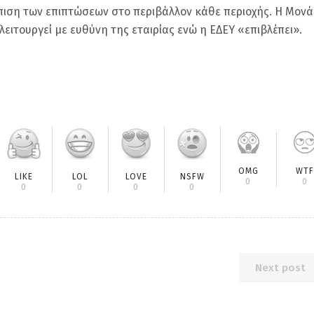
ώπιση των επιπτώσεων στο περιβάλλον κάθε περιοχής. Η Μον
λειτουργεί με ευθύνη της εταιρίας ενώ η ΕΔΕΥ «επιβλέπει».
OMG
WTF
LIKE
LOL
LOVE
NSFW
0
0
0
0
0
0
Next post