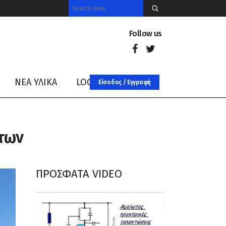
Follow us
ΝΈΑ ΥΛΙΚΑ
LOG IN
Είσοδος / Εγγραφή
ντων
ΠΡΌΣΦΑΤΑ VIDEO