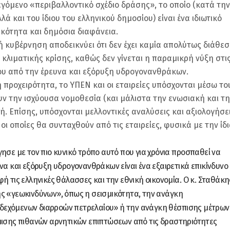
γόμενο «περιβαλλοντικό σχέδιο δράσης», το οποίο (κατά την
λά και του ίδιου του ελληνικού δημοσίου) είναι ένα ιδιωτικό
ικότητα και δημόσια διαφάνεια.
ή κυβέρνηση αποδεικνύει ότι δεν έχει καμία απολύτως διάθεσ
κλιματικής κρίσης, καθώς δεν γίνεται η παραμικρή νύξη στι
υ από την έρευνα και εξόρυξη υδρογονανθράκων.
η προχειρότητα, το ΥΠΕΝ και οι εταιρείες υπόσχονται μέσω το
ουν την ισχύουσα νομοθεσία (και μάλιστα την ενωσιακή και τη
ογή. Επίσης, υπόσχονται μελλοντικές αναλύσεις και αξιολογήσε
οι οποίες θα συνταχθούν από τις εταιρείες, φυσικά με την ίδι
ησε με τον πιο κυνικό τρόπο αυτό που για χρόνια προσπαθεί να
να και εξόρυξη υδρογονανθράκων είναι ένα εξαιρετικά επικίνδυνο
ή τις ελληνικές θάλασσες και την εθνική οικονομία. Ο κ. Σταθάκη
ς «γεωκινδύνων», όπως η σεισμικότητα, την ανάγκη
εχόμενων διαρροών πετρελαίου» ή την ανάγκη θέσπισης μέτρων
μισης πιθανών αρνητικών επιπτώσεων από τις δραστηριότητες