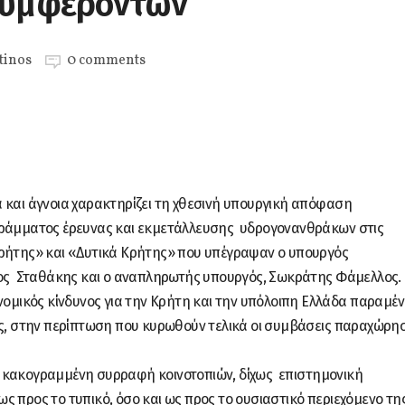
συμφερόντων
tinos
0 comments
 και άγνοια χαρακτηρίζει τη χθεσινή υπουργική απόφαση
γράμματος έρευνας και εκμετάλλευσης υδρογονανθράκων στις
Κρήτης» και «Δυτικά Κρήτης» που υπέγραψαν ο υπουργός
ργος Σταθάκης και ο αναπληρωτής υπουργός, Σωκράτης Φάμελλος.
νομικός κίνδυνος για την Κρήτη και την υπόλοιπη Ελλάδα παραμέν
ες, στην περίπτωση που κυρωθούν τελικά οι συμβάσεις παραχώρη
 κακογραμμένη συρραφή κοινοτοπιών, δίχως επιστημονική
ς προς το τυπικό, όσο και ως προς το ουσιαστικό περιεχόμενο τη