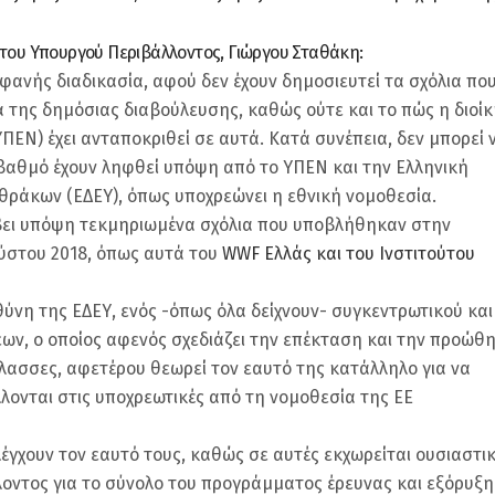
 του Υπουργού Περιβάλλοντος, Γιώργου Σταθάκη:
αφανής διαδικασία, αφού δεν έχουν δημοσιευτεί τα σχόλια πο
 της δημόσιας διαβούλευσης, καθώς ούτε και το πώς η διοί
ΠΕΝ) έχει ανταποκριθεί σε αυτά. Κατά συνέπεια, δεν μπορεί 
 βαθμό έχουν ληφθεί υπόψη από το ΥΠΕΝ και την Ελληνική
νθράκων (ΕΔΕΥ), όπως υποχρεώνει η εθνική νομοθεσία.
βει υπόψη τεκμηριωμένα σχόλια που υποβλήθηκαν στην
ύστου 2018, όπως αυτά του
WWF Ελλάς και του Ινστιτούτου
θύνη της ΕΔΕΥ, ενός -όπως όλα δείχνουν- συγκεντρωτικού και
ν, ο οποίος αφενός σχεδιάζει την επέκταση και την προώθ
λασσες, αφετέρου θεωρεί τον εαυτό της κατάλληλο για να
λλονται στις υποχρεωτικές από τη νομοθεσία της ΕΕ
λέγχουν τον εαυτό τους, καθώς σε αυτές εκχωρείται ουσιαστι
οντος για το σύνολο του προγράμματος έρευνας και εξόρυξη