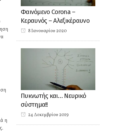
Φαινόμενο Corona –
Κεραυνός – Αλεξικέραυνο
υ
κηση
8 Ιανουαρίου 2020
να
ηση
Πυκνωτής και… Νευρικό
σύστημα!!
24 Δεκεμβρίου 2019
κά η
ς.