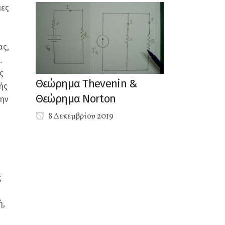
ιες
ας,
.
ς
Θεώρημα Thevenin &
ής
Θεώρημα Norton
την
8 Δεκεμβρίου 2019
ή
ς
ή,