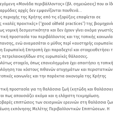
γόμενη «Μονάδα περιβάλλοντος» (βλ. σημειώσεις) που οι ίδ
 αρμόδιες αρχές δεν εμφανίζονται πουθενά. .
 περιοχής της Κρήτης από τις εξορύξεις επαφίεται σε
«καλές πρακτικές» (“good oilfield practices”) της βιομηχανί
ως νομική δεσμευτικότητα και δεν έχουν γίνει ακόμα γνωστές
τική προστασία του περιβάλλοντος και της τοπικής κοινωνία
ύπανσης, ενώ αναμασάται ο μύθος περί «αυστηρής ευρωπαϊκ
 η Ευρωπαϊκή Επιτροπή έχει παραδεχτεί και στοιχειοθετήσει 
 πετρελαιοκηλίδων στις ευρωπαϊκές θάλασσες.
λύτως στοιχείο, όπως επανειλημμένα έχει απαιτήσει η τοπικ
ξιολόγηση του κόστους πιθανών ατυχημάτων και περιστατικών
τοπικές κοινωνίες και την παράκτια οικονομία της Κρήτης
στική προστασία για τη θαλάσσια ζωή (κητώδη και θαλάσσιε
ίται πως απουσιάζει ακόμα και η ελάχιστη τεκμηρίωση.
σοβαρές επιπτώσεις των σεισμικών ερευνών στη θαλάσσια ζω
ρέωση εκπόνησης Μελέτης Περιβαλλοντικών Επιπτώσεων. Η