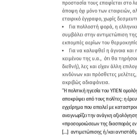
προστασία τους επαφίεται στο λε
άποψη όχι μόνο των εταιρειών, αλ
εταιρικό έγγραφο, χωρίς δεσμευτ
Για πολλοστή φορά, η ελληνικ
συμβάλει στην αντιμετώπιση της 
εκπομπές αερίων του θερμοκηπίο
Για να καλυφθεί η άγνοια και 
κειμένου της υ.α., ότι θα τηρήσ
διεθνή), λες και είχαν άλλη επιλ
κινδύνων και πρόσθετες μελέτες, 
ακριβώς αδιαφάνεια.
“H πολιτική ηγεσία του ΥΠΕΝ ομολόγ
αποκρύψει από τους πολίτες: η έρευ
εγχείρημα που απειλεί με καταστροφ
αναγνωρίζει την ανάγκη αξιολόγηση
«προσομοιώσεων της διασποράς ενδ
[…] αντιμετώπισης ή/και αντιστάθ