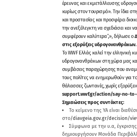
έρευνας και εκμετάλλευσης υδρογο
κυρίως στον τουρισμό». Την ίδια στ
και προστασίας και προσφέρει διοι
την ανεξέλεγκτη να σχεδιάσει και ν
συμφέρουν καλύτερα”,», δήλωσε ο
στις εξορύξεις υδρογονανθράκων.
To WWF Ελλάς καλεί την ελληνική κ
υδρογονανθράκων στη χώρα μας και 
συμβάσεις παραχώρησης που αναμέν
τους πολίτες να ενημερωθούν για το
θάλασσες ζωντανές, χωρίς εξορύξεις
support.wwf.gr/action/say-no-to-
Σημειώσεις προς συντάκτες
:
Το κείμενο της ΥΑ είναι διαθέσ
στο
/diavgeia.gov.gr/decisio
Σύμφωνα με την υ.α, έγκρισης
δημιουργήσουν Μονάδα Περιβάλλ