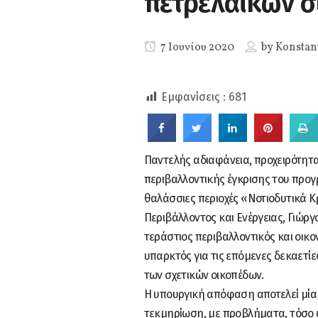
πετρελαϊκών 
7 Ιουνίου 2020
by
Konstan
Εμφανίσεις :
681
Παντελής αδιαφάνεια, προχειρότητα
περιβαλλοντικής έγκρισης του προ
θαλάσσιες περιοχές «Νοτιοδυτικά 
0
Περιβάλλοντος και Ενέργειας, Γιώ
SHARES
τεράστιος περιβαλλοντικός και οικο
υπαρκτός για τις επόμενες δεκαετί
των σχετικών οικοπέδων.
Η υπουργική απόφαση αποτελεί μία
τεκμηρίωση, με προβλήματα, τόσο ω