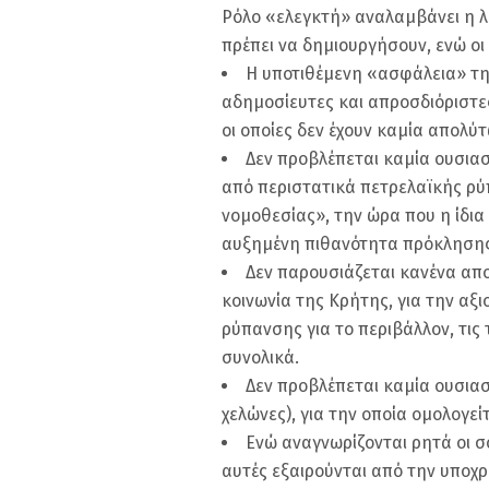
Ρόλο «ελεγκτή» αναλαμβάνει η λε
πρέπει να δημιουργήσουν, ενώ οι
Η υποτιθέμενη «ασφάλεια» της
αδημοσίευτες και απροσδιόριστες 
οι οποίες δεν έχουν καμία απολύτ
Δεν προβλέπεται καμία ουσιασ
από περιστατικά πετρελαϊκής ρ
νομοθεσίας», την ώρα που η ίδια
αυξημένη πιθανότητα πρόκλησης
Δεν παρουσιάζεται κανένα απο
κοινωνία της Κρήτης, για την α
ρύπανσης για το περιβάλλον, τις 
συνολικά.
Δεν προβλέπεται καμία ουσια
χελώνες), για την οποία ομολογε
Ενώ αναγνωρίζονται ρητά οι 
αυτές εξαιρούνται από την υποχ