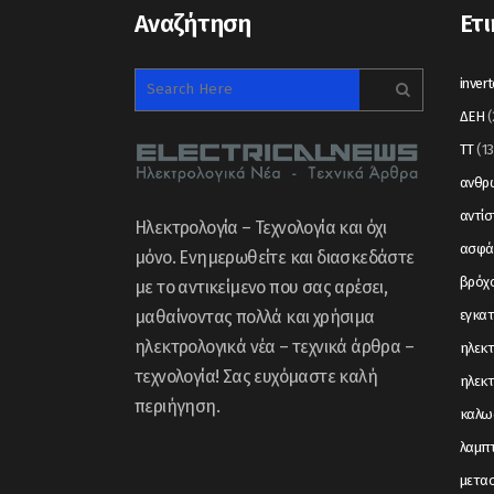
Αναζήτηση
Ετι
invert
ΔΕΗ
(
ΤΤ
(13
ανθρώ
αντί
Ηλεκτρολογία – Τεχνολογία και όχι
ασφά
μόνο. Ενημερωθείτε και διασκεδάστε
βρόχ
με το αντικείμενο που σας αρέσει,
μαθαίνοντας πολλά και χρήσιμα
εγκα
ηλεκτρολογικά νέα – τεχνικά άρθρα –
ηλεκτ
τεχνολογία! Σας ευχόμαστε καλή
ηλεκτ
περιήγηση.
καλω
λαμπ
μετα