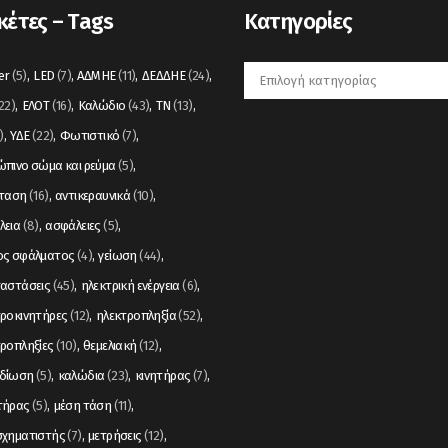
κέτες – Tags
Kατηγορίες
Kατηγορίες
er
(5)
LED
(7)
ΑΔΜΗΕ
(11)
ΔΕΔΔΗΕ
(24)
22)
ΕΛΟΤ
(16)
Καλώδιο
(43)
ΤΝ
(13)
)
ΥΔΕ
(22)
Φωτιστικό
(7)
πινο σώμα και ρεύμα
(5)
σταση
(16)
αντικεραυνικά
(10)
λεια
(8)
ασφάλειες
(5)
ος σφάλματος
(4)
γείωση
(44)
ταστάσεις
(45)
ηλεκτρική ενέργεια
(6)
ροκινητήρες
(12)
ηλεκτροπληξία
(52)
ροπληξίες
(10)
θεμελιακή
(12)
δίωση
(5)
καλώδια
(23)
κινητήρας
(7)
τήρας
(5)
μέση τάση
(11)
σχηματιστής
(7)
μετρήσεις
(12)