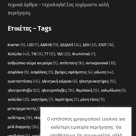
τεχνικά άρθρα – τεχνολογία! Σας ευχόμαστε καλή
περιήγηση.
Ετικέτες – Tags
inverter
(5)
LED
(7)
ΑΔΜΗΕ
(11)
ΔΕΔΔΗΕ
(24)
ΔΕΗ
(22)
ΕΛΟΤ
(16)
Καλώδιο
(43)
ΤΝ
(13)
ΤΤ
(13)
ΥΔΕ
(22)
Φωτιστικό
(7)
ανθρώπινο σώμα και ρεύμα
(5)
αντίσταση
(16)
αντικεραυνικά
(10)
ασφάλεια
(8)
ασφάλειες
(5)
βρόχος σφάλματος
(4)
γείωση
(44)
εγκαταστάσεις
(45)
ηλεκτρική ενέργεια
(6)
ηλεκτροκινητήρες
(12)
ηλεκτροπληξία
(52)
ηλεκτροπληξίες
(10)
θεμελιακή
(12)
καλωδίωση
(5)
καλώδια
(23)
κινητήρας
(7)
λαμπτήρας
(5)
μέση τάση
(11)
μετασχηματιστής
(7)
μετρήσεις
(12)
μόνωση
(6)
οπτικές ίνες
(11)
ουδέτερος
(16)
πίνακας
(17)
πίνακες
(7)
πυρανίχνευση
(6)
ρελέ
(36)
Ο ιστότοπος χρησιμοποιεί cookies για
καλύτερη εμπειρία περιήγησης. Θα
ρελέ διαρροής
(26)
συναγερμός
(5)
σωληνώσεις
(5)
τάση
(13)
υποθέσουμε ότι συμφωνείται, αλλά
υποβρύχιο
(5)
υψηλή τάση
(8)
φωτισμός
(6)