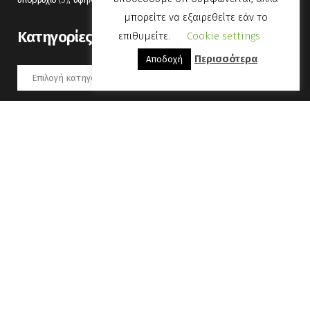
μπορείτε να εξαιρεθείτε εάν το
Kατηγορίες
επιθυμείτε.
Cookie settings
Περισσότερα
Αποδοχή
Kατηγορίες
Αύγουστος 2026
Δ
Τ
Τ
Π
Π
Σ
Κ
1
2
3
4
5
6
7
8
9
10
11
12
13
14
15
16
17
18
19
20
21
22
23
24
25
26
27
28
29
30
31