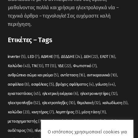
μαθαίνοντας πολλά και χρήσιμα ηλεκτρολογικά νέα –
τεχνικά άρθρα – τεχνολογία! Σας ευχόμαστε καλή
περιήγηση.
Ετικέτες – Tags
inverter
(5)
LED
(7)
ΑΔΜΗΕ
(11)
ΔΕΔΔΗΕ
(24)
ΔΕΗ
(22)
ΕΛΟΤ
(16)
Καλώδιο
(43)
ΤΝ
(13)
ΤΤ
(13)
ΥΔΕ
(22)
Φωτιστικό
(7)
ανθρώπινο σώμα και ρεύμα
(5)
αντίσταση
(16)
αντικεραυνικά
(10)
ασφάλεια
(8)
ασφάλειες
(5)
βρόχος σφάλματος
(4)
γείωση
(44)
εγκαταστάσεις
(45)
ηλεκτρική ενέργεια
(6)
ηλεκτροκινητήρες
(12)
ηλεκτροπληξία
(52)
ηλεκτροπληξίες
(10)
θεμελιακή
(12)
καλωδίωση
(5)
καλώδια
(23)
κινητήρας
(7)
λαμπτήρας
(5)
μέση τάση
(11)
μετασχηματιστής
(7)
μετρήσεις
(12)
μόνωση
(6)
οπτικές ίνες
(11)
ουδέτερος
(16)
πίνακας
(17)
πίνακες
(7)
πυρανίχνευση
(6)
ρελέ
(36)
Ο ιστότοπος χρησιμοποιεί cookies για