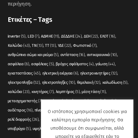
περιήγηση.
Ετικέτες – Tags
inverter
(5)
LED
(7)
ΑΔΜΗΕ
(11)
ΔΕΔΔΗΕ
(24)
ΔΕΗ
(22)
ΕΛΟΤ
(16)
Καλώδιο
(43)
ΤΝ
(13)
ΤΤ
(13)
ΥΔΕ
(22)
Φωτιστικό
(7)
ανθρώπινο σώμα και ρεύμα
(5)
αντίσταση
(16)
αντικεραυνικά
(10)
ασφάλεια
(8)
ασφάλειες
(5)
βρόχος σφάλματος
(4)
γείωση
(44)
εγκαταστάσεις
(45)
ηλεκτρική ενέργεια
(6)
ηλεκτροκινητήρες
(12)
ηλεκτροπληξία
(52)
ηλεκτροπληξίες
(10)
θεμελιακή
(12)
καλωδίωση
(5)
καλώδια
(23)
κινητήρας
(7)
λαμπτήρας
(5)
μέση τάση
(11)
μετασχηματιστής
(7)
μετρήσεις
(12)
μόνωση
(6)
οπτικές ίνες
(11)
ουδέτερος
(16)
πίνακας
(17)
πίνακες
(7)
πυρανίχνευση
(6)
ρελέ
(36)
Ο ιστότοπος χρησιμοποιεί cookies για
καλύτερη εμπειρία περιήγησης. Θα
ρελέ διαρροής
(26)
συναγερμός
(5)
σωληνώσεις
(5)
τάση
(13)
υποθέσουμε ότι συμφωνείται, αλλά
υποβρύχιο
(5)
υψηλή τάση
(8)
φωτισμός
(6)
μπορείτε να εξαιρεθείτε εάν το