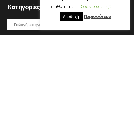
Kατηγορίες
επιθυμείτε.
Cookie settings
Περισσότερα
Αποδοχή
Kατηγορίες
Αύγουστος 2026
Δ
Τ
Τ
Π
Π
Σ
Κ
1
2
3
4
5
6
7
8
9
10
11
12
13
14
15
16
17
18
19
20
21
22
23
24
25
26
27
28
29
30
31
« Οκτ