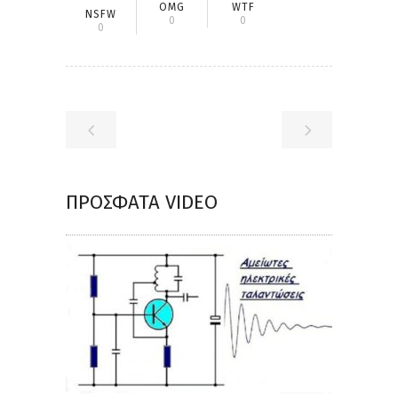
OMG
WTF
NSFW
0
0
0
ΠΡΌΣΦΑΤΑ VIDEO