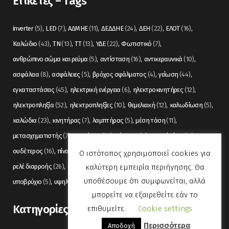
Ετικέτες – Tags
inverter
(5)
LED
(7)
ΑΔΜΗΕ
(11)
ΔΕΔΔΗΕ
(24)
ΔΕΗ
(22)
ΕΛΟΤ
(16)
Καλώδιο
(43)
ΤΝ
(13)
ΤΤ
(13)
ΥΔΕ
(22)
Φωτιστικό
(7)
ανθρώπινο σώμα και ρεύμα
(5)
αντίσταση
(16)
αντικεραυνικά
(10)
ασφάλεια
(8)
ασφάλειες
(5)
βρόχος σφάλματος
(4)
γείωση
(44)
εγκαταστάσεις
(45)
ηλεκτρική ενέργεια
(6)
ηλεκτροκινητήρες
(12)
ηλεκτροπληξία
(52)
ηλεκτροπληξίες
(10)
θεμελιακή
(12)
καλωδίωση
(5)
καλώδια
(23)
κινητήρας
(7)
λαμπτήρας
(5)
μέση τάση
(11)
μετασχηματιστής
(7)
μετρήσεις
(12)
μόνωση
(6)
οπτικές ίνες
(11)
ουδέτερος
(16)
πίνακας
(17)
πίνακες
(7)
πυρανίχνευση
(6)
ρελέ
(36)
Ο ιστότοπος χρησιμοποιεί cookies για
καλύτερη εμπειρία περιήγησης. Θα
ρελέ διαρροής
(26)
συναγερμός
(5)
σωληνώσεις
(5)
τάση
(13)
υποθέσουμε ότι συμφωνείται, αλλά
υποβρύχιο
(5)
υψηλή τάση
(8)
φωτισμός
(6)
μπορείτε να εξαιρεθείτε εάν το
Kατηγορίες
επιθυμείτε.
Cookie settings
Περισσότερα
Αποδοχή