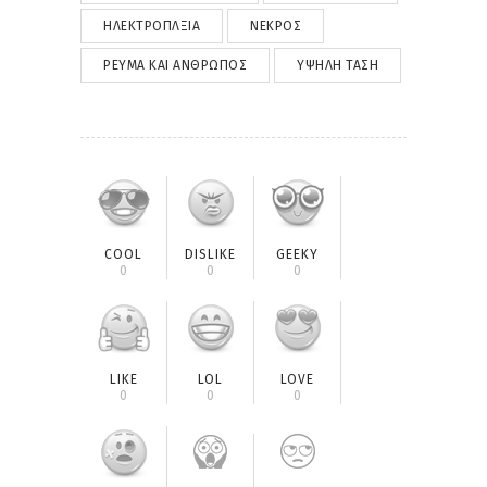
ΗΛΕΚΤΡΟΠΛΞΊΑ
ΝΕΚΡΌΣ
ΡΕΎΜΑ ΚΑΙ ΆΝΘΡΩΠΟΣ
ΥΨΗΛΉ ΤΆΣΗ
COOL
DISLIKE
GEEKY
0
0
0
LIKE
LOL
LOVE
0
0
0