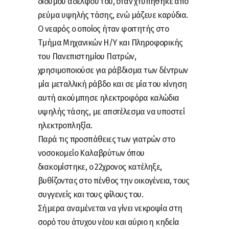
δίδυμου αδελφού του, όταν χτυπήθηκε από
ρεύμα υψηλής τάσης, ενώ μάζευε καρύδια.
Ο νεαρός ο οποίος ήταν φοιτητής στο
Τμήμα Μηχανικών Η/Υ και Πληροφορικής
του Πανεπιστημίου Πατρών,
χρησιμοποιούσε για ράβδισμα των δέντρων
μία μεταλλική ράβδο και σε μία του κίνηση
αυτή ακούμπησε ηλεκτροφόρα καλώδια
υψηλής τάσης, με αποτέλεσμα να υποστεί
ηλεκτροπληξία.
Παρά τις προσπάθειες των γιατρών στο
νοσοκομείο Καλαβρύτων όπου
διακομίστηκε, ο 22χρονος κατέληξε,
βυθίζοντας στο πένθος την οικογένεια, τους
συγγενείς και τους φίλους του.
Σήμερα αναμένεται να γίνει νεκροψία στη
σορό του άτυχου νέου και αύριο η κηδεία