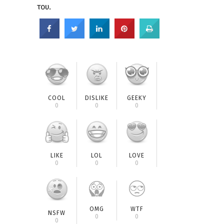
του.
COOL
DISLIKE
GEEKY
0
0
0
LIKE
LOL
LOVE
0
0
0
OMG
WTF
NSFW
0
0
0