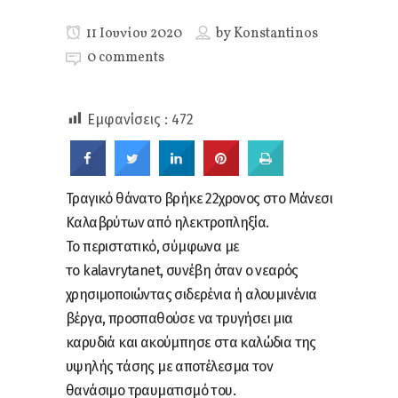
11 Ιουνίου 2020
by
Konstantinos
0 comments
Εμφανίσεις :
472
Τραγικό θάνατο βρήκε 22χρονος στο Μάνεσι
Καλαβρύτων από ηλεκτροπληξία.
Το περιστατικό, σύμφωνα με
το kalavrytanet, συνέβη όταν ο νεαρός
χρησιμοποιώντας σιδερένια ή αλουμινένια
βέργα, προσπαθούσε να τρυγήσει μια
καρυδιά και ακούμπησε στα καλώδια της
υψηλής τάσης με αποτέλεσμα τον
θανάσιμο τραυματισμό του.