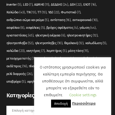
inverter
(5)
LED
(7)
ΑΔΜΗΕ
(11)
ΔΕΔΔΗΕ
(24)
ΔΕΗ
(22)
ΕΛΟΤ
(16)
Καλώδιο
(43)
ΤΝ
(13)
ΤΤ
(13)
ΥΔΕ
(22)
Φωτιστικό
(7)
ανθρώπινο σώμα και ρεύμα
(5)
αντίσταση
(16)
αντικεραυνικά
(10)
ασφάλεια
(8)
ασφάλειες
(5)
βρόχος σφάλματος
(4)
γείωση
(44)
εγκαταστάσεις
(45)
ηλεκτρική ενέργεια
(6)
ηλεκτροκινητήρες
(12)
ηλεκτροπληξία
(52)
ηλεκτροπληξίες
(10)
θεμελιακή
(12)
καλωδίωση
(5)
καλώδια
(23)
κινητήρας
(7)
λαμπτήρας
(5)
μέση τάση
(11)
μετασχηματιστής
(7)
μετρήσεις
(12)
μόνωση
(6)
οπτικές ίνες
(11)
ουδέτερος
(16)
πίνακας
(17)
πίνακες
(7)
πυρανίχνευση
(6)
ρελέ
(36)
Ο ιστότοπος χρησιμοποιεί cookies για
καλύτερη εμπειρία περιήγησης. Θα
ρελέ διαρροής
(26)
συναγερμός
(5)
σωληνώσεις
(5)
τάση
(13)
υποθέσουμε ότι συμφωνείται, αλλά
υποβρύχιο
(5)
υψηλή τάση
(8)
φωτισμός
(6)
μπορείτε να εξαιρεθείτε εάν το
Kατηγορίες
επιθυμείτε.
Cookie settings
Περισσότερα
Αποδοχή
Kατηγορίες