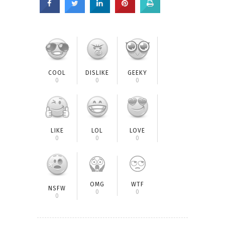
COOL
DISLIKE
GEEKY
0
0
0
LIKE
LOL
LOVE
0
0
0
OMG
WTF
NSFW
0
0
0