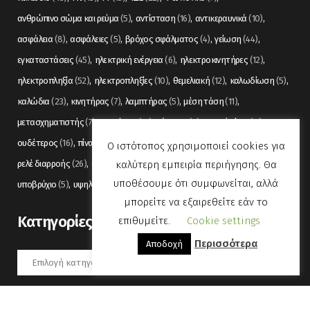
ανθρώπινο σώμα και ρεύμα
(5)
αντίσταση
(16)
αντικεραυνικά
(10)
ασφάλεια
(8)
ασφάλειες
(5)
βρόχος σφάλματος
(4)
γείωση
(44)
εγκαταστάσεις
(45)
ηλεκτρική ενέργεια
(6)
ηλεκτροκινητήρες
(12)
ηλεκτροπληξία
(52)
ηλεκτροπληξίες
(10)
θεμελιακή
(12)
καλωδίωση
(5)
καλώδια
(23)
κινητήρας
(7)
λαμπτήρας
(5)
μέση τάση
(11)
μετασχηματιστής
(7)
μετρήσεις
(12)
μόνωση
(6)
οπτικές ίνες
(11)
ουδέτερος
(16)
πίνακας
(17)
πίνακες
(7)
πυρανίχνευση
(6)
ρελέ
(36)
Ο ιστότοπος χρησιμοποιεί cookies για
καλύτερη εμπειρία περιήγησης. Θα
ρελέ διαρροής
(26)
συναγερμός
(5)
σωληνώσεις
(5)
τάση
(13)
υποθέσουμε ότι συμφωνείται, αλλά
υποβρύχιο
(5)
υψηλή τάση
(8)
φωτισμός
(6)
μπορείτε να εξαιρεθείτε εάν το
Kατηγορίες
επιθυμείτε.
Cookie settings
Περισσότερα
Αποδοχή
Kατηγορίες