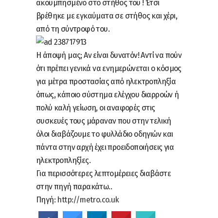
ακουμπησμένο στο στήθος του ! Έτσι
βρέθηκε με εγκαύματα σε στήθος και χέρι,
από τη σύντροφό του.
Η άποψή μας; Αν είναι δυνατόν! Αντί να πούν
ότι πρέπει γενικά να ενημερώνεται ο κόσμος
για μέτρα προστασίας από ηλεκτροπληξία
όπως, κάποιο σύστημα ελέγχου διαρροών ή
πολύ καλή γείωση, οι αναφορές στις
συσκευές τους μάραναν που στην τελική
όλοι διαβάζουμε το φυλλάδιο οδηγιών και
πάντα στην αρχή έχει προειδοποιήσεις για
ηλεκτροπληξίες.
Για περισσότερες λεπτομέρειες διαβάστε
στην πηγή παρακάτω..
Πηγή:
http://metro.co.uk