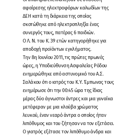
αφαίρεσης ηλεκτροφόρων καλωδίων της
ΔΕΗ κατά τη διάρκεια της οποίας
σκοτώθηκε από ηλεκτροπληξία ένας
συνεργός τους, πατέρας 6 παιδιών.
Ο Λ. Ν. του Κ. 39 ετών κατηγορήθηκε για
αποδοχή προϊόντων εγκλήματος.
Την 8η Ιουνίου 2011, τις πρώτες πρωινές
ώρες, η Υποδιεύθυνση Ασφαλείας Ρόδου
ενημερώθηκε από αστυνομικό του Α.Σ.
Σαλάκου ότι ο ιατρός του Κ.Υ. Έμπωνας τους
ενημέρωσε ότι την 00:45 ώρα της ίδιας
μέρας δύο άγνωστοι άντρες και μια γυναίκα
μετέφεραν με μια κλούβα χρώματος
λευκού, έναν νεαρό άντρα ο οποίος ήταν
λιπόθυμος και του ζήτησαν να τον εξετάσει.
Ο γιατρός εξέτασε τον λιπόθυμο άνδρα και