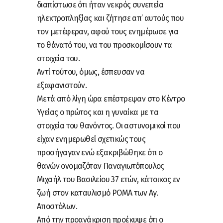
διαπίστωσε ότι ήταν νεκρός συνεπεία
ηλεκτροπληξίας και ζήτησε απ’ αυτούς που
τον μετέφεραν, αφού τους ενημέρωσε για
το θάνατό του, να του προσκομίσουν τα
στοιχεία του.
Αντί τούτου, όμως, έσπευσαν να
εξαφανιστούν.
Μετά από λίγη ώρα επέστρεψαν στο Κέντρο
Υγείας ο πρώτος και η γυναίκα με τα
στοιχεία του θανόντος. Οι αστυνομικοί που
είχαν ενημερωθεί σχετικώς τους
προσήγαγαν ενώ εξακριβώθηκε ότι ο
θανών ονομαζόταν Παναγιωτόπουλος
Μιχαήλ του Βασιλείου 37 ετών, κάτοικος εν
ζωή στον καταυλισμό ΡΟΜΑ των Αγ.
Αποστόλων.
Από την προανάκριση προέκυψε ότι ο