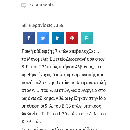
0 comments
Εμφανίσεις :
365
Ποινή κάθειρξης 7 ετών επέβαλε χθες…
το Μονομελές Εφετείο Δωδεκανήσου στον
S. E. του F. 31 ετών, υπήκοο Αλβανίας, που
κρίθηκε ένοχος διακεκριμένης κλοπής και
ποινή φυλάκισης 3 ετών με 3ετή αναστολή
στον Α. Ο. του Ε. 33 ετών, για συνέργεια στο
ως άνω αδίκημα. Αθώοι κρίθηκαν στην ίδια
υπόθεση οι S. A. του B. 35 ετών, υπήκοος
Αλβανίας, Π. Ε. του Ι. 30 ετών και ο Λ. Ν. του
Κ. 39 ετών.
Οι ανωτέρω ενεπλάκησαν σε υπόθεση