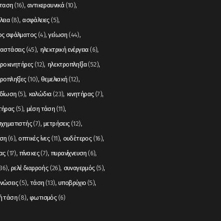
σταση
(16)
αντικεραυνικά
(10)
λεια
(8)
ασφάλειες
(5)
ος σφάλματος
(4)
γείωση
(44)
ταστάσεις
(45)
ηλεκτρική ενέργεια
(6)
ροκινητήρες
(12)
ηλεκτροπληξία
(52)
ροπληξίες
(10)
θεμελιακή
(12)
δίωση
(5)
καλώδια
(23)
κινητήρας
(7)
τήρας
(5)
μέση τάση
(11)
σχηματιστής
(7)
μετρήσεις
(12)
ση
(6)
οπτικές ίνες
(11)
ουδέτερος
(16)
ας
(17)
πίνακες
(7)
πυρανίχνευση
(6)
36)
ρελέ διαρροής
(26)
συναγερμός
(5)
νώσεις
(5)
τάση
(13)
υποβρύχιο
(5)
ή τάση
(8)
φωτισμός
(6)