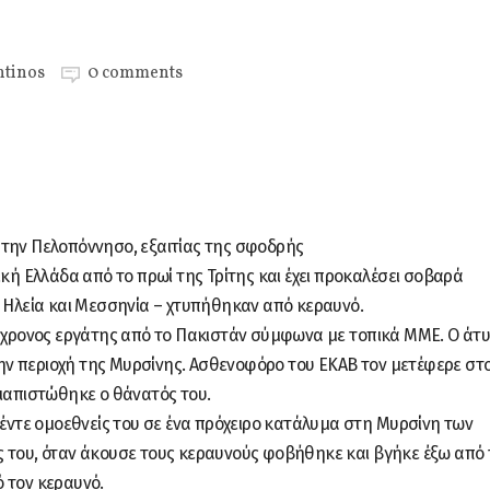
ntinos
0 comments
στην Πελοπόννησο, εξαιτίας της σφοδρής
ική Ελλάδα από το πρωί της Τρίτης και έχει προκαλέσει σοβαρά
ε Ηλεία και Μεσσηνία – χτυπήθηκαν από κεραυνό.
35χρονος εργάτης από το Πακιστάν σύμφωνα με τοπικά ΜΜΕ. Ο άτ
ν περιοχή της Μυρσίνης. Ασθενοφόρο του ΕΚΑΒ τον μετέφερε στ
διαπιστώθηκε ο θάνατός του.
πέντε ομοεθνείς του σε ένα πρόχειρο κατάλυμα στη Μυρσίνη των
 του, όταν άκουσε τους κεραυνούς φοβήθηκε και βγήκε έξω από 
 τον κεραυνό.