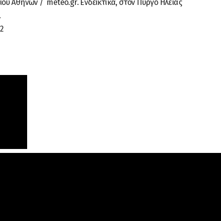
υ Αθηνών / meteo.gr. Ενδεικτικά, στον Πύργο Ηλείας
.