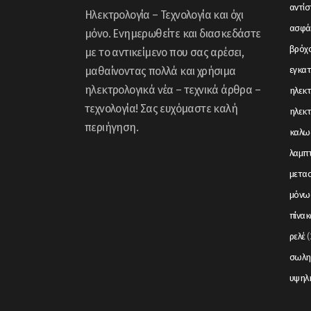
αντί
Ηλεκτρολογία – Τεχνολογία και όχι
ασφά
μόνο. Ενημερωθείτε και διασκεδάστε
βρόχ
με το αντικείμενο που σας αρέσει,
μαθαίνοντας πολλά και χρήσιμα
εγκα
ηλεκτρολογικά νέα – τεχνικά άρθρα –
ηλεκτ
τεχνολογία! Σας ευχόμαστε καλή
ηλεκτ
περιήγηση.
καλω
λαμπ
μετα
μόνω
πίνακ
ρελέ
(
σωλη
υψηλ