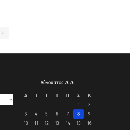
Αύγουστος 2026
Δ
Τ
Τ
Π
Π
Σ
Κ
1
2
3
4
5
6
7
8
9
10
11
12
13
14
15
16