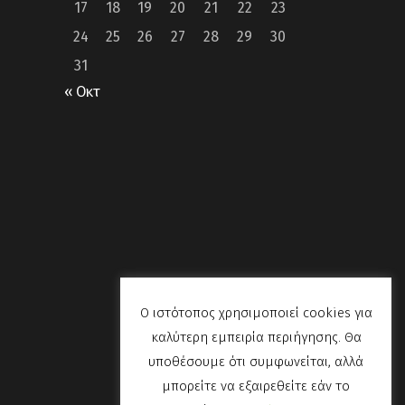
17
18
19
20
21
22
23
24
25
26
27
28
29
30
31
« Οκτ
Ο ιστότοπος χρησιμοποιεί cookies για
καλύτερη εμπειρία περιήγησης. Θα
υποθέσουμε ότι συμφωνείται, αλλά
μπορείτε να εξαιρεθείτε εάν το