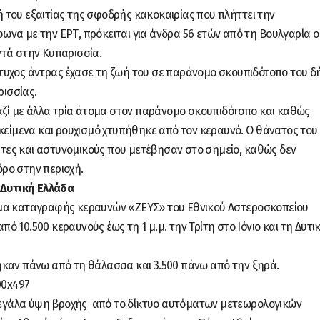
του εξαιτίας της σφοδρής κακοκαιρίας που πλήττει την
να με την ΕΡΤ, πρόκειται για άνδρα 56 ετών από τη Βουλγαρία ο
ντά στην Κυπαρισσία.
άτυχος άντρας έχασε τη ζωή του σε παράνομο σκουπιδότοπο του 
ρισσίας.
μαζί με άλλα τρία άτομα στον παράνομο σκουπιδότοπο και καθώς
ικείμενα και ρουχισμό χτυπήθηκε από τον κεραυνό. Ο θάνατος του
ες και αστυνομικούς που μετέβησαν στο σημείο, καθώς δεν
ρο στην περιοχή.
 Δυτική Ελλάδα
ημα καταγραφής κεραυνών «ΖΕΥΣ» του Εθνικού Αστεροσκοπείου
 10.500 κεραυνούς έως τη 1 μ.μ. την Τρίτη στο Ιόνιο και τη Δυτι
ηκαν πάνω από τη θάλασσα και 3.500 πάνω από την ξηρά.
γάλα ύψη βροχής από το δίκτυο αυτόματων μετεωρολογικών