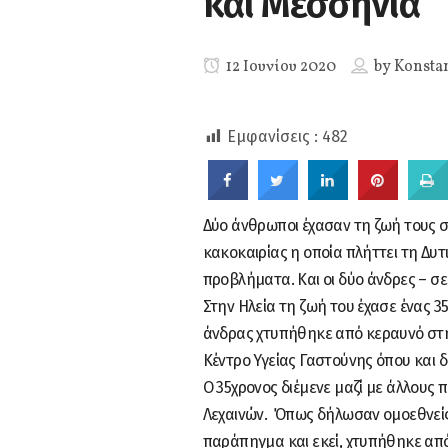
και Μεσσηνία
12 Ιουνίου 2020
by
Konsta
Εμφανίσεις :
482
0
SHARES
Δύο άνθρωποι έχασαν τη ζωή τους 
κακοκαιρίας η οποία πλήττει τη Δυτ
προβλήματα. Και οι δύο άνδρες – σ
Στην Ηλεία τη ζωή του έχασε ένας 
άνδρας χτυπήθηκε από κεραυνό στη
Κέντρο Υγείας Γαστούνης όπου και 
Ο 35χρονος διέμενε μαζί με άλλους 
Λεχαινών. Όπως δήλωσαν ομοεθνείς
παράπηγμα και εκεί, χτυπήθηκε από