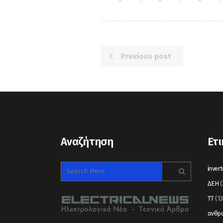
Previous post
Αναζήτηση
Ετι
invert
ΔΕΗ
(
ΤΤ
(13
ανθρώ