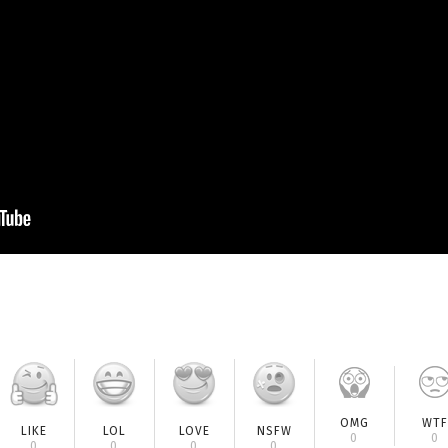
OMG
WTF
LIKE
LOL
LOVE
NSFW
0
0
0
0
0
0