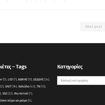
Next post
κέτες – Tags
Kατηγορίες
Kατηγορίες
er
(5)
LED
(7)
ΑΔΜΗΕ
(11)
ΔΕΔΔΗΕ
(24)
22)
ΕΛΟΤ
(16)
Καλώδιο
(43)
ΤΝ
(13)
)
ΥΔΕ
(22)
Φωτιστικό
(7)
πινο σώμα και ρεύμα
(5)