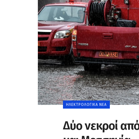
0
ΗΛΕΚΤΡΟΛΟΓΙΚΆ ΝΈΑ
Δύο νεκροί απ