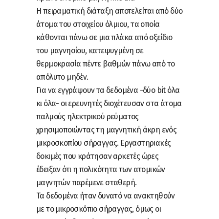
Η πειραματική διάταξη αποτελείται από δύο
άτομα του στοιχείου όλμιου, τα οποία
κάθονται πάνω σε μια πλάκα από οξείδιο
του μαγνησίου, κατεψυγμένη σε
θερμοκρασία πέντε βαθμών πάνω από το
απόλυτο μηδέν.
Για να εγγράψουν τα δεδομένα -δύο bit όλα
κι όλα- οι ερευνητές διοχέτευσαν στα άτομα
παλμούς ηλεκτρικού ρεύματος
χρησιμοποιώντας τη μαγνητική άκρη ενός
μικροσκοπίου σήραγγας. Εργαστηριακές
δοκιμές που κράτησαν αρκετές ώρες
έδειξαν ότι η πολικότητα των ατομικών
μαγνητών παρέμενε σταθερή.
Τα δεδομένα ήταν δυνατό να ανακτηθούν
με το μικροσκόπιο σήραγγας, όμως οι