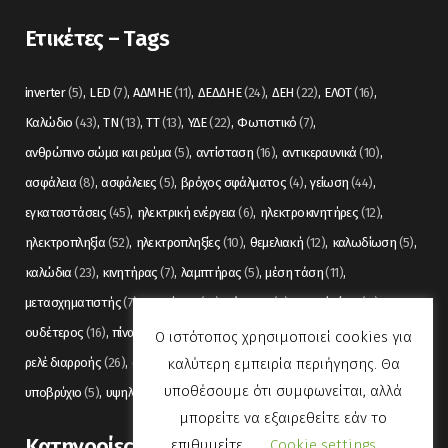
Ετικέτες – Tags
inverter
(5)
LED
(7)
ΑΔΜΗΕ
(11)
ΔΕΔΔΗΕ
(24)
ΔΕΗ
(22)
ΕΛΟΤ
(16)
Καλώδιο
(43)
ΤΝ
(13)
ΤΤ
(13)
ΥΔΕ
(22)
Φωτιστικό
(7)
ανθρώπινο σώμα και ρεύμα
(5)
αντίσταση
(16)
αντικεραυνικά
(10)
ασφάλεια
(8)
ασφάλειες
(5)
βρόχος σφάλματος
(4)
γείωση
(44)
εγκαταστάσεις
(45)
ηλεκτρική ενέργεια
(6)
ηλεκτροκινητήρες
(12)
ηλεκτροπληξία
(52)
ηλεκτροπληξίες
(10)
θεμελιακή
(12)
καλωδίωση
(5)
καλώδια
(23)
κινητήρας
(7)
λαμπτήρας
(5)
μέση τάση
(11)
μετασχηματιστής
(7)
μετρήσεις
(12)
μόνωση
(6)
οπτικές ίνες
(11)
ουδέτερος
(16)
πίνακας
(17)
πίνακες
(7)
πυρανίχνευση
(6)
ρελέ
(36)
Ο ιστότοπος χρησιμοποιεί cookies για
καλύτερη εμπειρία περιήγησης. Θα
ρελέ διαρροής
(26)
συναγερμός
(5)
σωληνώσεις
(5)
τάση
(13)
υποθέσουμε ότι συμφωνείται, αλλά
υποβρύχιο
(5)
υψηλή τάση
(8)
φωτισμός
(6)
μπορείτε να εξαιρεθείτε εάν το
Kατηγορίες
επιθυμείτε.
Cookie settings