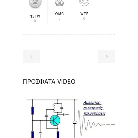
OMG
WTF
NSFW
0
0
0
ΠΡΌΣΦΑΤΑ VIDEO