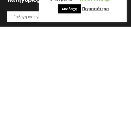
Περισσότερα
Αποδοχή
Kατηγορίες
Αύγουστος 2026
Δ
Τ
Τ
Π
Π
Σ
Κ
1
2
3
4
5
6
7
8
9
10
11
12
13
14
15
16
17
18
19
20
21
22
23
24
25
26
27
28
29
30
31
« Οκτ