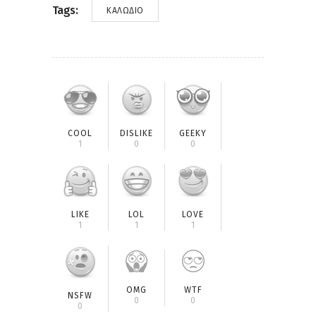
Tags:
ΚΑΛΏΔΙΟ
COOL
DISLIKE
GEEKY
1
0
0
LIKE
LOL
LOVE
1
1
1
OMG
WTF
NSFW
0
0
0