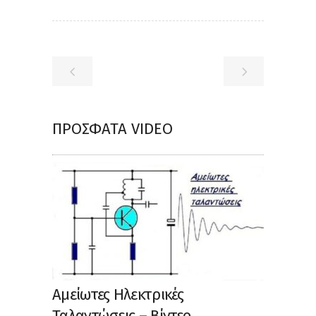
ΠΡΌΣΦΑΤΑ VIDEO
Αμείωτες Ηλεκτρικές
Ταλαντώσεις – Βίντεο