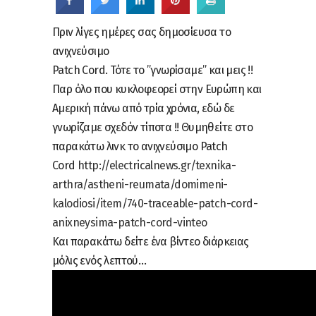
Πριν λίγες ημέρες σας δημοσίευσα το
ανιχνεύσιμο
Patch Cord. Τότε το ”γνωρίσαμε” και μεις !!
Παρ όλο που κυκλοφεορεί στην Ευρώπη και
Αμερική πάνω από τρία χρόνια, εδώ δε
γνωρίζαμε σχεδόν τίποτα !! Θυμηθείτε στο
παρακάτω λινκ το ανιχνεύσιμο Patch
Cord
http://electricalnews.gr/texnika-
arthra/astheni-reumata/domimeni-
kalodiosi/item/740-traceable-patch-cord-
anixneysima-patch-cord-vinteo
Και παρακάτω δείτε ένα βίντεο διάρκειας
μόλις ενός λεπτού…