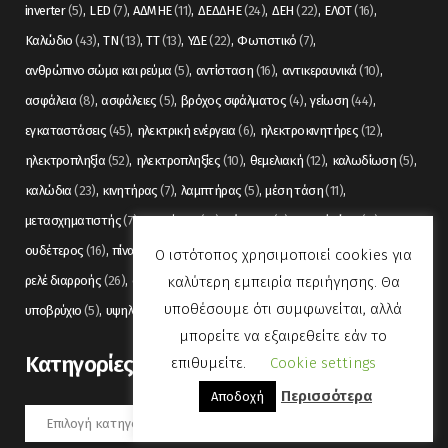
inverter
(5)
LED
(7)
ΑΔΜΗΕ
(11)
ΔΕΔΔΗΕ
(24)
ΔΕΗ
(22)
ΕΛΟΤ
(16)
Καλώδιο
(43)
ΤΝ
(13)
ΤΤ
(13)
ΥΔΕ
(22)
Φωτιστικό
(7)
ανθρώπινο σώμα και ρεύμα
(5)
αντίσταση
(16)
αντικεραυνικά
(10)
ασφάλεια
(8)
ασφάλειες
(5)
βρόχος σφάλματος
(4)
γείωση
(44)
εγκαταστάσεις
(45)
ηλεκτρική ενέργεια
(6)
ηλεκτροκινητήρες
(12)
ηλεκτροπληξία
(52)
ηλεκτροπληξίες
(10)
θεμελιακή
(12)
καλωδίωση
(5)
καλώδια
(23)
κινητήρας
(7)
λαμπτήρας
(5)
μέση τάση
(11)
μετασχηματιστής
(7)
μετρήσεις
(12)
μόνωση
(6)
οπτικές ίνες
(11)
ουδέτερος
(16)
πίνακας
(17)
πίνακες
(7)
πυρανίχνευση
(6)
ρελέ
(36)
Ο ιστότοπος χρησιμοποιεί cookies για
καλύτερη εμπειρία περιήγησης. Θα
ρελέ διαρροής
(26)
συναγερμός
(5)
σωληνώσεις
(5)
τάση
(13)
υποθέσουμε ότι συμφωνείται, αλλά
υποβρύχιο
(5)
υψηλή τάση
(8)
φωτισμός
(6)
μπορείτε να εξαιρεθείτε εάν το
Kατηγορίες
επιθυμείτε.
Cookie settings
Περισσότερα
Αποδοχή
Kατηγορίες