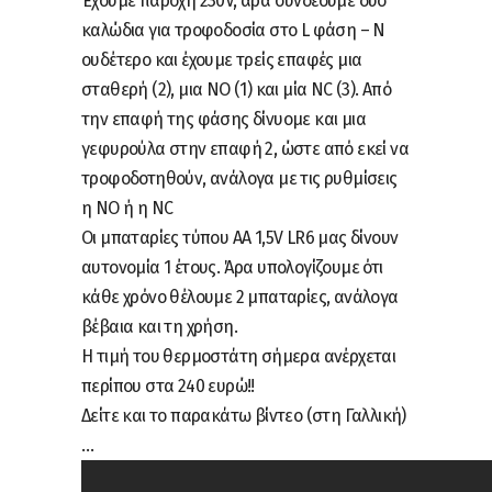
Έχουμε παροχή 230V, άρα συνδέουμε δύο
καλώδια για τροφοδοσία στο L φάση – Ν
ουδέτερο και έχουμε τρείς επαφές μια
σταθερή (2), μια NO (1) και μία NC (3). Από
την επαφή της φάσης δίνυομε και μια
γεφυρούλα στην επαφή 2, ώστε από εκεί να
τροφοδοτηθούν, ανάλογα με τις ρυθμίσεις
η ΝΟ ή η NC
Οι μπαταρίες τύπου ΑΑ 1,5V LR6 μας δίνουν
αυτονομία 1 έτους. Άρα υπολογίζουμε ότι
κάθε χρόνο θέλουμε 2 μπαταρίες, ανάλογα
βέβαια και τη χρήση.
Η τιμή του θερμοστάτη σήμερα ανέρχεται
περίπου στα 240 ευρώ!!
Δείτε και το παρακάτω βίντεο (στη Γαλλική)
…