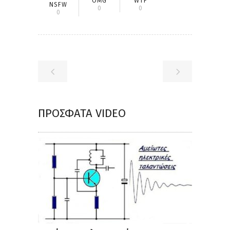
OMG
WTF
NSFW
0
0
0
ΠΡΌΣΦΑΤΑ VIDEO