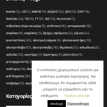
inverter
(5)
LED
(7)
ΑΔΜΗΕ
(11)
ΔΕΔΔΗΕ
(24)
ΔΕΗ
(22)
ΕΛΟΤ
(16)
Καλώδιο
(43)
ΤΝ
(13)
ΤΤ
(13)
ΥΔΕ
(22)
Φωτιστικό
(7)
ανθρώπινο σώμα και ρεύμα
(5)
αντίσταση
(16)
αντικεραυνικά
(10)
ασφάλεια
(8)
ασφάλειες
(5)
βρόχος σφάλματος
(4)
γείωση
(44)
εγκαταστάσεις
(45)
ηλεκτρική ενέργεια
(6)
ηλεκτροκινητήρες
(12)
ηλεκτροπληξία
(52)
ηλεκτροπληξίες
(10)
θεμελιακή
(12)
καλωδίωση
(5)
καλώδια
(23)
κινητήρας
(7)
λαμπτήρας
(5)
μέση τάση
(11)
μετασχηματιστής
(7)
μετρήσεις
(12)
μόνωση
(6)
οπτικές ίνες
(11)
ουδέτερος
(16)
πίνακας
(17)
πίνακες
(7)
πυρανίχνευση
(6)
ρελέ
(36)
Ο ιστότοπος χρησιμοποιεί cookies για
καλύτερη εμπειρία περιήγησης. Θα
ρελέ διαρροής
(26)
συναγερμός
(5)
σωληνώσεις
(5)
τάση
(13)
υποθέσουμε ότι συμφωνείται, αλλά
υποβρύχιο
(5)
υψηλή τάση
(8)
φωτισμός
(6)
μπορείτε να εξαιρεθείτε εάν το
Kατηγορίες
επιθυμείτε.
Cookie settings
Περισσότερα
Αποδοχή