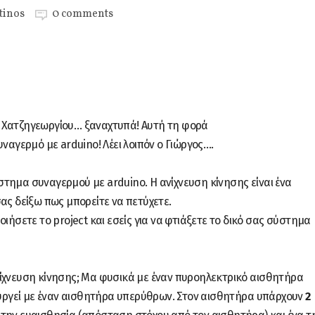
tinos
0 comments
 Χατζηγεωργίου… ξαναχτυπά! Αυτή τη φορά
υναγερμό με arduino! Λέει λοιπόν ο Γιώργος….
τημα συναγερμού με arduino. Η ανίχνευση κίνησης είναι ένα
ας δείξω πως μπορείτε να πετύχετε.
ιήσετε το project και εσείς για να φτιάξετε το δικό σας σύστημα
ίχνευση κίνησης; Μα φυσικά με έναν πυροηλεκτρικό αισθητήρα
τουργεί με έναν αισθητήρα υπερύθρων. Στον αισθητήρα υπάρχουν
2