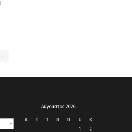
Αύγουστος 2026
Δ
Τ
Τ
Π
Π
Σ
Κ
1
2