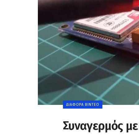
0
ΔΙΆΦΟΡΑ ΒΊΝΤΕΟ
Συναγερμός με 