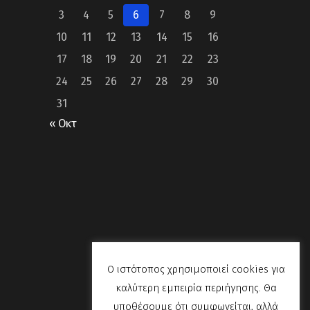
3
4
5
6
7
8
9
10
11
12
13
14
15
16
17
18
19
20
21
22
23
24
25
26
27
28
29
30
31
« Οκτ
Ο ιστότοπος χρησιμοποιεί cookies για
καλύτερη εμπειρία περιήγησης. Θα
υποθέσουμε ότι συμφωνείται, αλλά