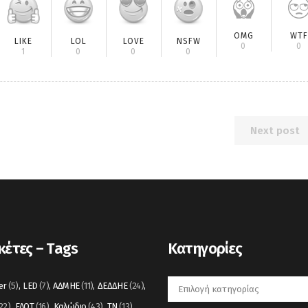
OMG
WTF
LIKE
LOL
LOVE
NSFW
0
0
1
0
0
0
Next post
κέτες – Tags
Kατηγορίες
Kατηγορίες
er
(5)
LED
(7)
ΑΔΜΗΕ
(11)
ΔΕΔΔΗΕ
(24)
22)
ΕΛΟΤ
(16)
Καλώδιο
(43)
ΤΝ
(13)