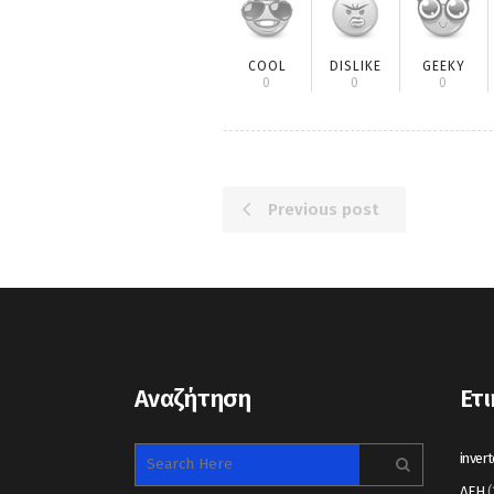
COOL
DISLIKE
GEEKY
0
0
0
Previous post
Αναζήτηση
Ετι
invert
ΔΕΗ
(