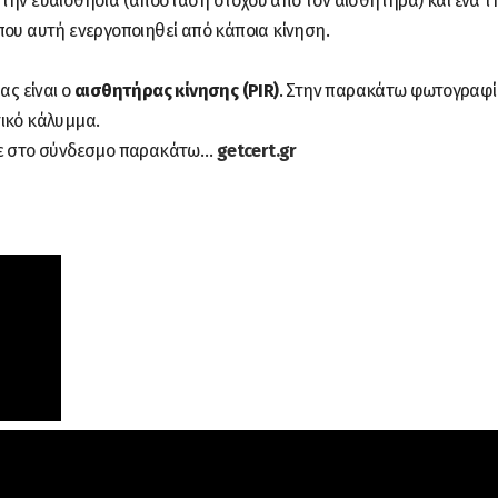
ει την ευαισθησία (απόσταση στόχου από τον αισθητήρα) και ένα τ
που αυτή ενεργοποιηθεί από κάποια κίνηση.
ας είναι ο
αισθητήρας κίνησης (PIR)
. Στην παρακάτω φωτογραφ
τικό κάλυμμα.
στε στο σύνδεσμο παρακάτω…
getcert.gr