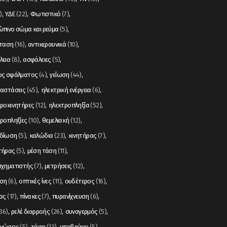
)
ΥΔΕ
(22)
Φωτιστικό
(7)
πινο σώμα και ρεύμα
(5)
σταση
(16)
αντικεραυνικά
(10)
λεια
(8)
ασφάλειες
(5)
ος σφάλματος
(4)
γείωση
(44)
ταστάσεις
(45)
ηλεκτρική ενέργεια
(6)
ροκινητήρες
(12)
ηλεκτροπληξία
(52)
ροπληξίες
(10)
θεμελιακή
(12)
δίωση
(5)
καλώδια
(23)
κινητήρας
(7)
τήρας
(5)
μέση τάση
(11)
σχηματιστής
(7)
μετρήσεις
(12)
ση
(6)
οπτικές ίνες
(11)
ουδέτερος
(16)
ας
(17)
πίνακες
(7)
πυρανίχνευση
(6)
36)
ρελέ διαρροής
(26)
συναγερμός
(5)
νώσεις
(5)
τάση
(13)
υποβρύχιο
(5)