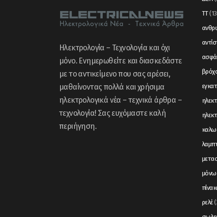
ΤΤ
(13
ανθρώ
αντί
Ηλεκτρολογία – Τεχνολογία και όχι
ασφά
μόνο. Ενημερωθείτε και διασκεδάστε
βρόχ
με το αντικείμενο που σας αρέσει,
μαθαίνοντας πολλά και χρήσιμα
εγκα
ηλεκτρολογικά νέα – τεχνικά άρθρα –
ηλεκτ
τεχνολογία! Σας ευχόμαστε καλή
ηλεκτ
περιήγηση.
καλω
λαμπ
μετα
μόνω
πίνακ
ρελέ
(
σωλη