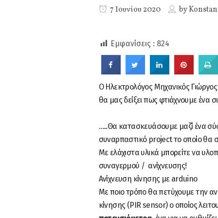
7 Ιουνίου 2020
by
Konstan
0
Εμφανίσεις :
824
SHARES
Ο Ηλεκτρολόγος Μηχανικός Γιώργος
θα μας δείξει πως φτιάχνουμε ένα σ
…..Θα κατασκευάσουμε μαζί ένα σύσ
συναρπαστικό project το οποίο θα σ
Με ελάχιστα υλικά μπορείτε να υλοπο
συναγερμού / ανίχνευσης!
Ανίχνευση κίνησης με arduino
Με ποιο τρόπο θα πετύχουμε την αν
κίνησης (PIR sensor) ο οποίος λει