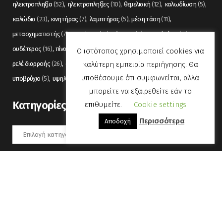
ηλεκτροπληξία
(52)
ηλεκτροπληξίες
(10)
θεμελιακή
(12)
καλωδίωση
(5)
καλώδια
(23)
κινητήρας
(7)
λαμπτήρας
(5)
μέση τάση
(11)
μετασχηματιστής
(7)
μετρήσεις
(12)
μόνωση
(6)
οπτικές ίνες
(11)
ουδέτερος
(16)
πίνακας
(17)
πίνακες
(7)
πυρανίχνευση
(6)
ρελέ
(36)
Ο ιστότοπος χρησιμοποιεί cookies για
καλύτερη εμπειρία περιήγησης. Θα
ρελέ διαρροής
(26)
συναγερμός
(5)
σωληνώσεις
(5)
τάση
(13)
υποθέσουμε ότι συμφωνείται, αλλά
υποβρύχιο
(5)
υψηλή τάση
(8)
φωτισμός
(6)
μπορείτε να εξαιρεθείτε εάν το
Kατηγορίες
επιθυμείτε.
Cookie settings
Περισσότερα
Αποδοχή
Kατηγορίες
Αύγουστος 2026
Δ
Τ
Τ
Π
Π
Σ
Κ
1
2