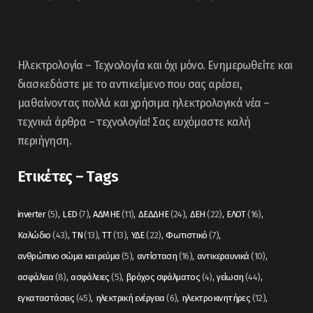
Ηλεκτρολογία – Τεχνολογία και όχι μόνο. Ενημερωθείτε και
διασκεδάστε με το αντικείμενο που σας αρέσει,
μαθαίνοντας πολλά και χρήσιμα ηλεκτρολογικά νέα –
τεχνικά άρθρα – τεχνολογία! Σας ευχόμαστε καλή
περιήγηση.
Ετικέτες – Tags
inverter
(5)
LED
(7)
ΑΔΜΗΕ
(11)
ΔΕΔΔΗΕ
(24)
ΔΕΗ
(22)
ΕΛΟΤ
(16)
Καλώδιο
(43)
ΤΝ
(13)
ΤΤ
(13)
ΥΔΕ
(22)
Φωτιστικό
(7)
ανθρώπινο σώμα και ρεύμα
(5)
αντίσταση
(16)
αντικεραυνικά
(10)
ασφάλεια
(8)
ασφάλειες
(5)
βρόχος σφάλματος
(4)
γείωση
(44)
εγκαταστάσεις
(45)
ηλεκτρική ενέργεια
(6)
ηλεκτροκινητήρες
(12)