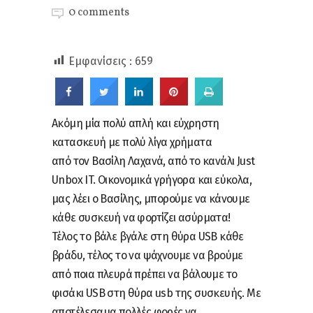
0 comments
Εμφανίσεις :
659
Ακόμη μία πολύ απλή και εύχρηστη
κατασκευή με πολύ λίγα χρήματα
από τον Βασίλη Λαχανά, από το κανάλι Just
Unbox IT. Οικονομικά γρήγορα και εύκολα,
μας λέει ο Βασίλης, μπορούμε να κάνουμε
κάθε συσκευή να φορτίζει ασύρματα!
Τέλος το βάλε βγάλε στη θύρα USB κάθε
βράδυ, τέλος το να ψάχνουμε να βρούμε
από ποια πλευρά πρέπει να βάλουμε το
φισάκι USB στη θύρα usb της συσκευής. Με
αποτέλεσαμα πολλές φορές να