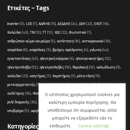
Ετικέτες – Tags
inverter
(5)
LED
(7)
ΑΔΜΗΕ
(11)
ΔΕΔΔΗΕ
(24)
ΔΕΗ
(22)
ΕΛΟΤ
(16)
Καλώδιο
(43)
ΤΝ
(13)
ΤΤ
(13)
ΥΔΕ
(22)
Φωτιστικό
(7)
ανθρώπινο σώμα και ρεύμα
(5)
αντίσταση
(16)
αντικεραυνικά
(10)
ασφάλεια
(8)
ασφάλειες
(5)
βρόχος σφάλματος
(4)
γείωση
(44)
εγκαταστάσεις
(45)
ηλεκτρική ενέργεια
(6)
ηλεκτροκινητήρες
(12)
ηλεκτροπληξία
(52)
ηλεκτροπληξίες
(10)
θεμελιακή
(12)
καλωδίωση
(5)
καλώδια
(23)
κινητήρας
(7)
λαμπτήρας
(5)
μέση τάση
(11)
μετασχηματιστής
(7)
μετρήσεις
(12)
μόνωση
(6)
οπτικές ίνες
(11)
ουδέτερος
(16)
πίνακας
(17)
πίνακες
(7)
πυρανίχνευση
(6)
ρελέ
(36)
Ο ιστότοπος χρησιμοποιεί cookies για
καλύτερη εμπειρία περιήγησης. Θα
ρελέ διαρροής
(26)
συναγερμός
(5)
σωληνώσεις
(5)
τάση
(13)
υποθέσουμε ότι συμφωνείται, αλλά
υποβρύχιο
(5)
υψηλή τάση
(8)
φωτισμός
(6)
μπορείτε να εξαιρεθείτε εάν το
Kατηγορίες
επιθυμείτε.
Cookie settings