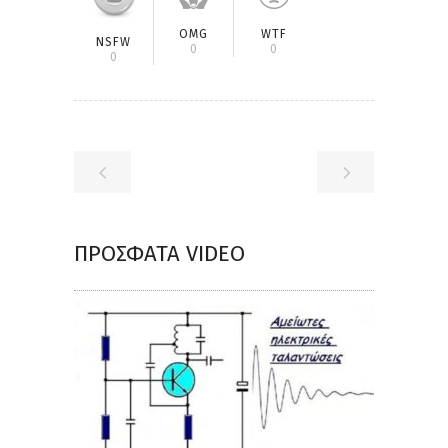
OMG
WTF
NSFW
0
0
0
ΠΡΌΣΦΑΤΑ VIDEO