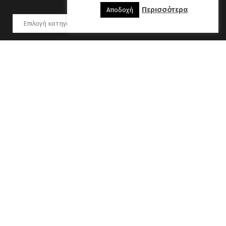
Περισσότερα
Αποδοχή
Kατηγορίες
Αύγουστος 2026
Δ
Τ
Τ
Π
Π
Σ
Κ
1
2
3
4
5
6
7
8
9
10
11
12
13
14
15
16
17
18
19
20
21
22
23
24
25
26
27
28
29
30
31
« Οκτ