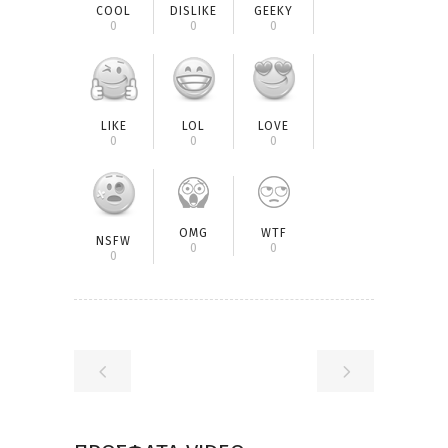
COOL
DISLIKE
GEEKY
0
0
0
LIKE
LOL
LOVE
0
0
0
OMG
WTF
NSFW
0
0
0