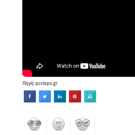
Πηγή:
pcsteps.gr