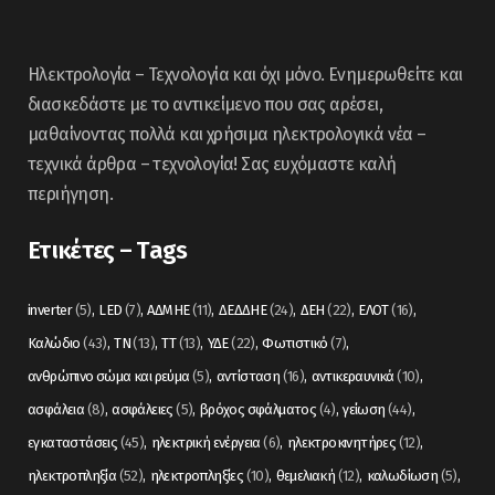
Ηλεκτρολογία – Τεχνολογία και όχι μόνο. Ενημερωθείτε και
διασκεδάστε με το αντικείμενο που σας αρέσει,
μαθαίνοντας πολλά και χρήσιμα ηλεκτρολογικά νέα –
τεχνικά άρθρα – τεχνολογία! Σας ευχόμαστε καλή
περιήγηση.
Ετικέτες – Tags
inverter
(5)
LED
(7)
ΑΔΜΗΕ
(11)
ΔΕΔΔΗΕ
(24)
ΔΕΗ
(22)
ΕΛΟΤ
(16)
Καλώδιο
(43)
ΤΝ
(13)
ΤΤ
(13)
ΥΔΕ
(22)
Φωτιστικό
(7)
ανθρώπινο σώμα και ρεύμα
(5)
αντίσταση
(16)
αντικεραυνικά
(10)
ασφάλεια
(8)
ασφάλειες
(5)
βρόχος σφάλματος
(4)
γείωση
(44)
εγκαταστάσεις
(45)
ηλεκτρική ενέργεια
(6)
ηλεκτροκινητήρες
(12)
ηλεκτροπληξία
(52)
ηλεκτροπληξίες
(10)
θεμελιακή
(12)
καλωδίωση
(5)