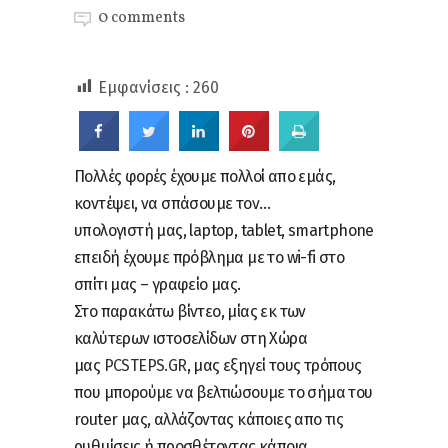
0 comments
Εμφανίσεις :
260
Πολλές φορές έχουμε πολλοί απο εμάς,
κοντέψει, να σπάσουμε τον…
υπολογιστή μας, laptop, tablet, smartphone
επειδή έχουμε πρόβλημα με το wi-fi στο
σπίτι μας – γραφείο μας.
Στο παρακάτω βίντεο, μίας εκ των
καλύτερων ιστοσελίδων στη Χώρα
μας
PCSTEPS.GR
, μας εξηγεί τους τρόπους
που μπορούμε να βελτιώσουμε το σήμα του
router μας, αλλάζοντας κάποιες απο τις
ρυθμίσεις ή προσθέτοντας κάποια