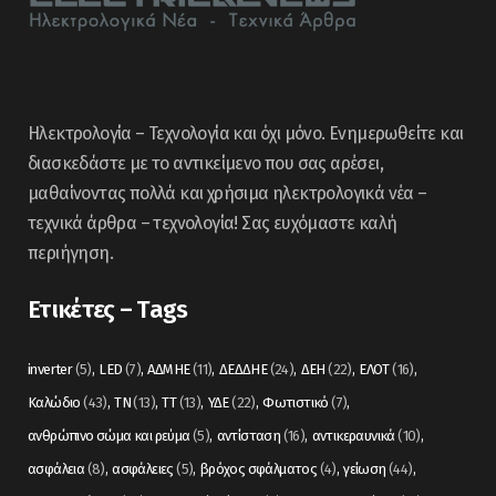
Ηλεκτρολογία – Τεχνολογία και όχι μόνο. Ενημερωθείτε και
διασκεδάστε με το αντικείμενο που σας αρέσει,
μαθαίνοντας πολλά και χρήσιμα ηλεκτρολογικά νέα –
τεχνικά άρθρα – τεχνολογία! Σας ευχόμαστε καλή
περιήγηση.
Ετικέτες – Tags
inverter
(5)
LED
(7)
ΑΔΜΗΕ
(11)
ΔΕΔΔΗΕ
(24)
ΔΕΗ
(22)
ΕΛΟΤ
(16)
Καλώδιο
(43)
ΤΝ
(13)
ΤΤ
(13)
ΥΔΕ
(22)
Φωτιστικό
(7)
ανθρώπινο σώμα και ρεύμα
(5)
αντίσταση
(16)
αντικεραυνικά
(10)
ασφάλεια
(8)
ασφάλειες
(5)
βρόχος σφάλματος
(4)
γείωση
(44)