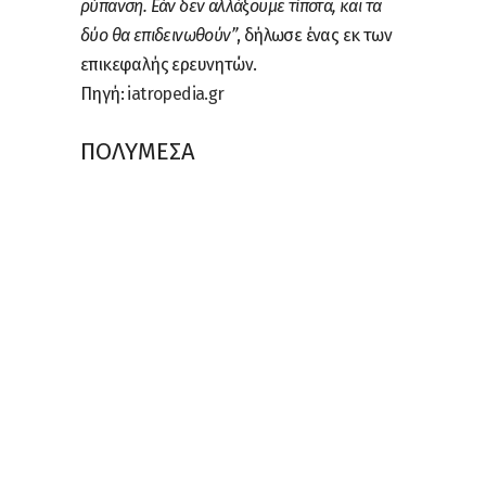
ρύπανση. Εάν δεν αλλάξουμε τίποτα, και τα
δύο θα επιδεινωθούν”
, δήλωσε ένας εκ των
επικεφαλής ερευνητών.
Πηγή:
iatropedia.gr
ΠΟΛΥΜΕΣΑ