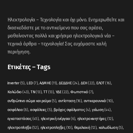
Ηλεκτρολογία – Τεχνολογία και όχι μόνο. Ενημερωθείτε και
διασκεδάστε με το αντικείμενο που σας αρέσει,
μαθαίνοντας πολλά και χρήσιμα ηλεκτρολογικά νέα –
τεχνικά άρθρα – τεχνολογία! Σας ευχόμαστε καλή
περιήγηση.
Ετικέτες – Tags
inverter
(5)
LED
(7)
ΑΔΜΗΕ
(11)
ΔΕΔΔΗΕ
(24)
ΔΕΗ
(22)
ΕΛΟΤ
(16)
Καλώδιο
(43)
ΤΝ
(13)
ΤΤ
(13)
ΥΔΕ
(22)
Φωτιστικό
(7)
ανθρώπινο σώμα και ρεύμα
(5)
αντίσταση
(16)
αντικεραυνικά
(10)
ασφάλεια
(8)
ασφάλειες
(5)
βρόχος σφάλματος
(4)
γείωση
(44)
εγκαταστάσεις
(45)
ηλεκτρική ενέργεια
(6)
ηλεκτροκινητήρες
(12)
ηλεκτροπληξία
(52)
ηλεκτροπληξίες
(10)
θεμελιακή
(12)
καλωδίωση
(5)