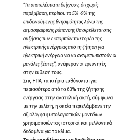
“Τα αποτελέσματα δείχνουν, ότι χωρίς
παρέμβαση, περίπου το 5% -9% της
επιδεινούμενης θνησιμότητας λόγω της
ατμοσφαιρικής ρύπανσης θα οφείλεται στις
αυξήσεις των εκπομπών του τομέα της
ηλεκτρικής ενέργειας από τη ζήτηση για
ηλεκτρική ενέργεια για να αντιμετωπιστούν οι
μεγάλες ζέστες”
, ανέφεραν οι ερευνητές
στην έκθεσή τους.
Στις ΗΠΑ, τα κτήρια ευθύνονται για
περισσότερο από το 60% της ζήτησης
ενέργειας στην ανατολική ακτή, σύμφωνα
με την μελέτη, η οποία περιελάμβανε την
αξιολόγηση υπολογιστικών μοντέλων
χρησιμοποιώντας ιστορικά και μελλοντικά
δεδομένα για το κλίμα.
Τα air condition και το διοξείδιο του