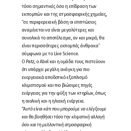
τόσο σημαντικές όσο η επίδραση των
εκπομπών και της ατμοσφαιρικής χημείας,
“σε περιφερειακή βάση οι επιπτώσεις
αναμένεται να είναι μεγαλύτερες και
συνολικά το αποτέλεσμα, αν και μικρό, θα
είναι περισσότερες εκπομπές άνθρακα”
σύμφωνα με το Live Science.
Ο Patz, ο Abel και η ομάδα τους πιστεύουν
ότι υπάρχει μεγάλη ανάγκη για πιο
ενεργειακά αποδοτικό εξοπλισμό
κλιματισμού και πιο βιώσιμες πηγές
ενέργειας για την ψύξη των κτηρίων, όπως
η αιολική και η ηλιακή ενέργεια.
“Αυτό είναι κάτι που μπορούμε να ελέγξουμε
και θα βοηθήσει τόσο την κλιματική αλλαγή
όσο και τη μελλοντική ατμοσφαιρική