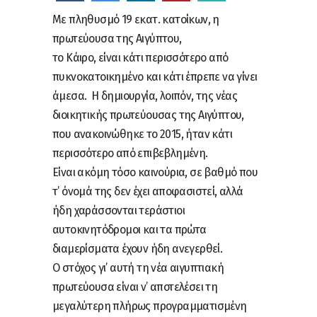
Με πληθυσμό 19 εκατ. κατοίκων, η
πρωτεύουσα της Αιγύπτου,
το Κάιρο, είναι κάτι περισσότερο από
πυκνοκατοικημένο και κάτι έπρεπε να γίνει
άμεσα. Η δημιουργία, λοιπόν, της νέας
διοικητικής πρωτεύουσας της Αιγύπτου,
που ανακοινώθηκε το 2015, ήταν κάτι
περισσότερο από επιβεβλημένη.
Είναι ακόμη τόσο καινούρια, σε βαθμό που
τ’ όνομά της δεν έχει αποφασιστεί, αλλά
ήδη χαράσσονται τεράστιοι
αυτοκινητόδρομοι και τα πρώτα
διαμερίσματα έχουν ήδη ανεγερθεί.
Ο στόχος γι’ αυτή τη νέα αιγυπτιακή
πρωτεύουσα είναι ν’ αποτελέσει τη
μεγαλύτερη πλήρως προγραμματισμένη