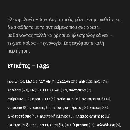
Ηλεκτρολογία – Τεχνολογία και όχι μόνο. Ενημερωθείτε και
διασκεδάστε με το αντικείμενο που σας αρέσει,
μαθαίνοντας πολλά και χρήσιμα ηλεκτρολογικά νέα –
τεχνικά άρθρα – τεχνολογία! Σας ευχόμαστε καλή
περιήγηση.
Ετικέτες – Tags
inverter
(5)
LED
(7)
ΑΔΜΗΕ
(11)
ΔΕΔΔΗΕ
(24)
ΔΕΗ
(22)
ΕΛΟΤ
(16)
Καλώδιο
(43)
ΤΝ
(13)
ΤΤ
(13)
ΥΔΕ
(22)
Φωτιστικό
(7)
ανθρώπινο σώμα και ρεύμα
(5)
αντίσταση
(16)
αντικεραυνικά
(10)
ασφάλεια
(8)
ασφάλειες
(5)
βρόχος σφάλματος
(4)
γείωση
(44)
εγκαταστάσεις
(45)
ηλεκτρική ενέργεια
(6)
ηλεκτροκινητήρες
(12)
ηλεκτροπληξία
(52)
ηλεκτροπληξίες
(10)
θεμελιακή
(12)
καλωδίωση
(5)