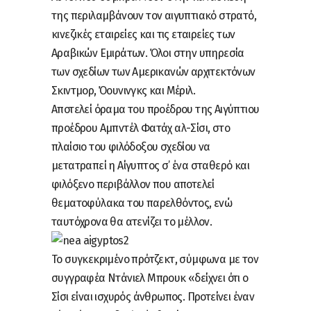
της περιλαμβάνουν τον αιγυπτιακό στρατό,
κινεζικές εταιρείες και τις εταιρείες των
Αραβικών Εμιράτων. Όλοι στην υπηρεσία
των σχεδίων των Αμερικανών αρχιτεκτόνων
Σκιντμορ, Όουνινγκς και Μέριλ.
Αποτελεί όραμα του προέδρου της Αιγύπτιου
προέδρου Αμπντέλ Φατάχ αλ-Σίσι, στο
πλαίσιο του φιλόδοξου σχεδίου να
μετατραπεί η Αίγυπτος σ’ ένα σταθερό και
φιλόξενο περιβάλλον που αποτελεί
θεματοφύλακα του παρελθόντος, ενώ
ταυτόχρονα θα ατενίζει το μέλλον.
Το συγκεκριμένο πρότζεκτ, σύμφωνα με τον
συγγραφέα Ντάνιελ Μπρουκ «δείχνει ότι ο
Σίσι είναι ισχυρός άνθρωπος. Προτείνει έναν