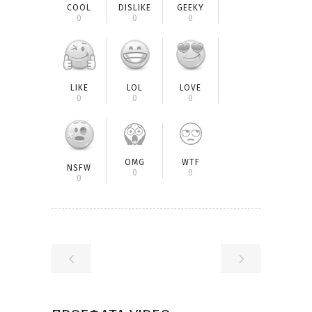
COOL
DISLIKE
GEEKY
0
0
0
LIKE
LOL
LOVE
0
0
0
OMG
WTF
NSFW
0
0
0