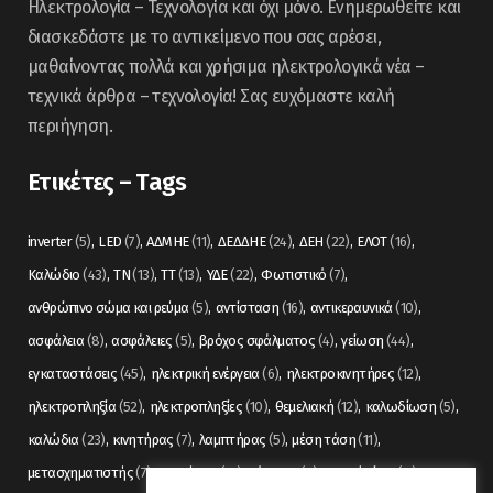
Ηλεκτρολογία – Τεχνολογία και όχι μόνο. Ενημερωθείτε και
διασκεδάστε με το αντικείμενο που σας αρέσει,
μαθαίνοντας πολλά και χρήσιμα ηλεκτρολογικά νέα –
τεχνικά άρθρα – τεχνολογία! Σας ευχόμαστε καλή
περιήγηση.
Ετικέτες – Tags
inverter
(5)
LED
(7)
ΑΔΜΗΕ
(11)
ΔΕΔΔΗΕ
(24)
ΔΕΗ
(22)
ΕΛΟΤ
(16)
Καλώδιο
(43)
ΤΝ
(13)
ΤΤ
(13)
ΥΔΕ
(22)
Φωτιστικό
(7)
ανθρώπινο σώμα και ρεύμα
(5)
αντίσταση
(16)
αντικεραυνικά
(10)
ασφάλεια
(8)
ασφάλειες
(5)
βρόχος σφάλματος
(4)
γείωση
(44)
εγκαταστάσεις
(45)
ηλεκτρική ενέργεια
(6)
ηλεκτροκινητήρες
(12)
ηλεκτροπληξία
(52)
ηλεκτροπληξίες
(10)
θεμελιακή
(12)
καλωδίωση
(5)
καλώδια
(23)
κινητήρας
(7)
λαμπτήρας
(5)
μέση τάση
(11)
μετασχηματιστής
(7)
μετρήσεις
(12)
μόνωση
(6)
οπτικές ίνες
(11)