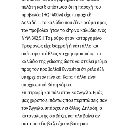
πελάτη και διαπίστωσα ότι η παροχή του
προβολέα (HQI 400w) είχε πειραχτεί!
Δηλαδή…. το καλώδιο που έδινε ρεύμα προς
τον προβολέα ήταν το κίτρινο καλώδιο ενός
ΝΥΜ 3Χ2,5!!! Το μαύρο ήταν καταργημένο!
Προφανώς είχε διαρροή ή κάτι άλλο και
σκέφτηκε ο άθλιος να χρησιμοποιήσει το
καλώδιο της γείωσης ώστε να στείλει ρεύμα
προς τον προβολέα!! Εννοείται ότι ρελέ ΔΕΝ
υπήρχε στον πίνακα! Κατα τ άλλα είναι
υποχρεωτικό βάση νόμου.
Επιστροφή και πάλι στον Κο Άγγελο. Εμάς
μας χαροποιεί πάντως που περιπτώσεις σαν
τον Άγγελο, υπάρχουν κι άλλες. Δηλαδή, ο
καταναλωτής διαβάζει, καταλαβαίνει αν
αυτά που διαβάζει έχουν βάση και