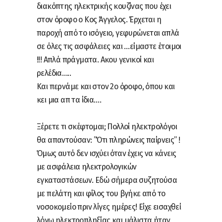
διακόπτης ηλεκτρικής κουζίνας που έχει
στον όροφο ο Κος Άγγελος. Έρχεται η
παροχή από το ισόγειο, γεφυρώνεται απλά
σε όλες τις ασφάλειες και …είμαστε έτοιμοι
!!! Απλά πράγματα. Ακου γενικοί και
ρελέδια…..
Και περνάμε και στον 2ο όροφο, όπου και
κει μια απ τα ίδια….
Ξέρετε τι σκέφτομαι; Πολλοί ηλεκτρολόγοι
θα απαντούσαν: ”Ότι πληρώνεις παίρνεις” !
Όμως αυτό δεν ισχύει όταν έχεις να κάνεις
με ασφάλεια ηλεκτρολογικών
εγκαταστάσεων. Εδώ σήμερα συζητούσα
με πελάτη και φίλος του βγήκε από το
νοσοκομείο πριν λίγες ημέρες! Είχε εισαχθεί
λόγω ηλεκτροπληξίας και μάλιστα ήταν