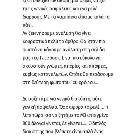
έχει τουλάχιστον ακόμη μια σειρά, να έχει
τρεις γενικές ασφάλειες και ένα ρελέ
διαρροής. Με τα λαμπάκια είπαμε καλά τα
πάει.
Αν ξεκινήσουμε ανάλυση θα γίνει
κουραστικό πολύ το άρθρο. Θα ήταν πιο
σωστό να κάνουμε ανάλυση στη σελίδα
μας του Facebook. Είναι πιο εύκολο να
ακουστούν γνώμες, απορίες και απόψεις,
κυρίως καταναλωτών. Οπότε θα περάσουμε
στη δεύτερη φώτο του 1ου ορόφου…
Δε συζητάμε για γενικό διακόπτη, ούτε
γενική ασφάλεια. Όσο αφορά το ρελέ…. τι
λέτε τώρα, σα να ζητάμε το M3 φτιαγμένο
800 άλογα! γίνεται; Δε γίνεται….. Ο διπλός
διακόπτης που βλέπετε είναι απλά ένας