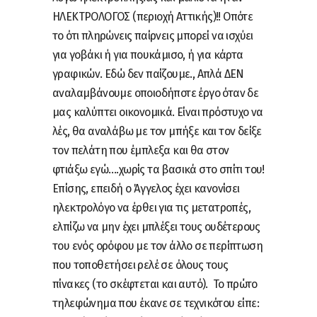
ΗΛΕΚΤΡΟΛΟΓΟΣ (περιοχή Αττικής)!! Οπότε
το ότι πληρώνεις παίρνεις μπορεί να ισχύει
για γοβάκι ή για πουκάμισο, ή για κάρτα
γραφικών. Εδώ δεν παίζουμε., Απλά ΔΕΝ
αναλαμβάνουμε οποιοδήποτε έργο όταν δε
μας καλύπτει οικονομικά. Είναι πρόστυχο να
λές, θα αναλάβω με τον μπήξε και τον δείξε
τον πελάτη που έμπλεξα και θα στον
φτιάξω εγώ….χωρίς τα βασικά στο σπίτι του!
Επίσης, επειδή ο Άγγελος έχει κανονίσει
ηλεκτρολόγο να έρθει για τις μετατροπές,
ελπίζω να μην έχει μπλέξει τους ουδέτερους
του ενός ορόφου με τον άλλο σε περίπτωση
που τοποθετήσει ρελέ σε όλους τους
πίνακες (το σκέφτεται και αυτό). Το πρώτο
τηλεφώνημα που έκανε σε τεχνικότου είπε: