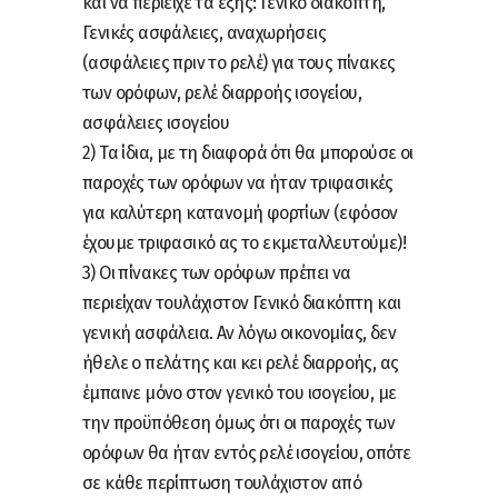
και να περιείχε τα εξής: Γενικό διακόπτη,
Γενικές ασφάλειες, αναχωρήσεις
(ασφάλειες πριν το ρελέ) για τους πίνακες
των ορόφων, ρελέ διαρροής ισογείου,
ασφάλειες ισογείου
2) Τα ίδια, με τη διαφορά ότι θα μπορούσε οι
παροχές των ορόφων να ήταν τριφασικές
για καλύτερη κατανομή φορτίων (εφόσον
έχουμε τριφασικό ας το εκμεταλλευτούμε)!
3) Οι πίνακες των ορόφων πρέπει να
περιείχαν τουλάχιστον Γενικό διακόπτη και
γενική ασφάλεια. Αν λόγω οικονομίας, δεν
ήθελε ο πελάτης και κει ρελέ διαρροής, ας
έμπαινε μόνο στον γενικό του ισογείου, με
την προϋπόθεση όμως ότι οι παροχές των
ορόφων θα ήταν εντός ρελέ ισογείου, οπότε
σε κάθε περίπτωση τουλάχιστον από