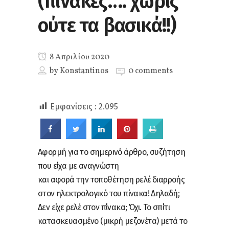
(πίνακες…. χωρίς
ούτε τα βασικά!!)
8 Απριλίου 2020
by
Konstantinos
0 comments
Εμφανίσεις :
2.095
Αφορμή για το σημερινό άρθρο, συζήτηση
που είχα με αναγνώστη
και αφορά την τοποθέτηση ρελέ διαρροής
στον ηλεκτρολογικό του πίνακα! Δηλαδή;
Δεν είχε ρελέ στον πίνακα; Όχι. Το σπίτι
κατασκευασμένο (μικρή μεζονέτα) μετά το