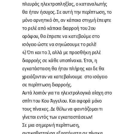
πλευράς ηλεκτροπληξίας, ο καταναλωτής
θα ήταν ήσυχος. Σε αυτή την περίπτωση, το
μόνο αρνητικό ότι, αν κάποια στιγμή έπεφτε
το ρελέ από κάποια διαρροή του 2ου
ορόφου, θα έπρεπε να κατεβούμε στο
ισόγειο ώστε να σηκώσουμε το ρελέ!
4) Ότι και το 3, αλλά με προσθήκη ρελέ
διαρροής σε κάθε υποπίνακα. Έτσι, η
εγκατάσταση θα ήταν πλήρης και δε θα
χρειάζονταν να κατεβαίνουμε στο ισόγειο
σε περίπτωση διαρροής.
Αυτά λοιπόν για τα ηλεκτρολογικά αίσχη στο
σπίτι του Κου Άγγελου. Και αφορά μόνο
τους πίνακες. Δε θέλω να φαντάζομαι τι
γίνεται εντός των εγκαταστάσεων!
Σε μια σημερινή περίπτωση,
αντικαθιστούσα εξαρτήματα σε πίνακα