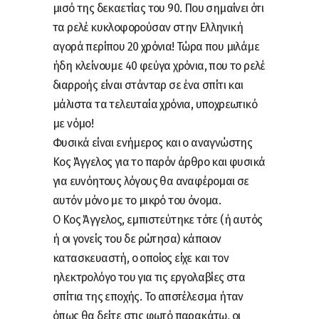
μισό της δεκαετίας του 90. Που σημαίνει ότι
τα ρελέ κυκλοφορούσαν στην Ελληνική
αγορά περίπου 20 χρόνια! Τώρα που μιλάμε
ήδη κλείνουμε 40 φεύγα χρόνια, που το ρελέ
διαρροής είναι στάνταρ σε ένα σπίτι και
μάλιστα τα τελευταία χρόνια, υποχρεωτικό
με νόμο!
Φυσικά είναι ενήμερος και ο αναγνώστης
Κος Άγγελος για το παρόν άρθρο και φυσικά
για ευνόητους λόγους θα αναφέρομαι σε
αυτόν μόνο με το μικρό του όνομα.
Ο Κος Άγγελος, εμπιστεύτηκε τότε (ή αυτός
ή οι γονείς του δε ρώτησα) κάποιον
κατασκευαστή, ο οποίος είχε και τον
ηλεκτρολόγο του για τις εργολαβίες στα
σπίτια της εποχής. Το αποτέλεσμα ήταν
όπως θα δείτε στις φωτό παρακάτω, οι