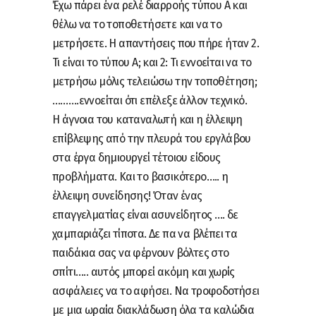
Έχω πάρει ένα ρελέ διαρροής τύπου Α και
θέλω να το τοποθετήσετε και να το
μετρήσετε. Η απαντήσεις που πήρε ήταν 2.
Τι είναι το τύπου Α; και 2: Τι εννοείται να το
μετρήσω μόλις τελειώσω την τοποθέτηση;
……….εννοείται ότι επέλεξε άλλον τεχνικό.
Η άγνοια του καταναλωτή και η έλλειψη
επίβλεψης από την πλευρά του εργλάβου
στα έργα δημιουργεί τέτοιου είδους
προβλήματα. Και το βασικότερο….. η
έλλειψη συνείδησης! Όταν ένας
επαγγελματίας είναι ασυνείδητος …. δε
χαμπαριάζει τίποτα. Δε πα να βλέπει τα
παιδάκια σας να φέρνουν βόλτες στο
σπίτι….. αυτός μπορεί ακόμη και χωρίς
ασφάλειες να το αφήσει. Να τροφοδοτήσει
με μια ωραία διακλάδωση όλα τα καλώδια