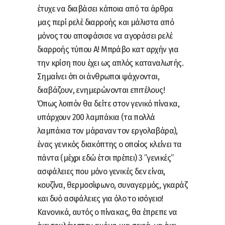
έτυχε να διαβάσει κάποια από τα άρθρα
μας περί ρελέ διαρροής και μάλιστα από
μόνος του αποφάσισε να αγοράσει ρελέ
διαρροής τύπου Α! Μπράβο κατ αρχήν για
την κρίση που έχει ως απλός καταναλωτής.
Σημαίνει ότι οι άνθρωποι ψάχνονται,
διαβάζουν, ενημερώνονται επιτέλους!
Όπως λοιπόν θα δείτε στον γενικό πίνακα,
υπάρχουν 200 λαμπάκια (τα πολλά
λαμπάκια τον μάραναν τον εργολαβάρα),
ένας γενικός διακόπτης ο οποίος κλείνει τα
πάντα (μέχρι εδώ έτσι πρέπει) 3 ”γενικές”
ασφάλειες που μόνο γενικές δεν είναι,
κουζίνα, θερμοσίφωνο, συναγερμός, γκαράζ
και δυό ασφάλειες για όλο το ισόγειο!
Κανονικά, αυτός ο πίνακας, θα έπρεπε να