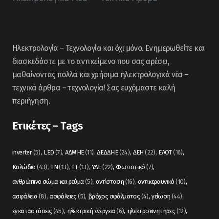
Ηλεκτρολογία – Τεχνολογία και όχι μόνο. Ενημερωθείτε και
διασκεδάστε με το αντικείμενο που σας αρέσει,
μαθαίνοντας πολλά και χρήσιμα ηλεκτρολογικά νέα –
τεχνικά άρθρα – τεχνολογία! Σας ευχόμαστε καλή
περιήγηση.
Ετικέτες – Tags
inverter
(5)
LED
(7)
ΑΔΜΗΕ
(11)
ΔΕΔΔΗΕ
(24)
ΔΕΗ
(22)
ΕΛΟΤ
(16)
Καλώδιο
(43)
ΤΝ
(13)
ΤΤ
(13)
ΥΔΕ
(22)
Φωτιστικό
(7)
ανθρώπινο σώμα και ρεύμα
(5)
αντίσταση
(16)
αντικεραυνικά
(10)
ασφάλεια
(8)
ασφάλειες
(5)
βρόχος σφάλματος
(4)
γείωση
(44)
εγκαταστάσεις
(45)
ηλεκτρική ενέργεια
(6)
ηλεκτροκινητήρες
(12)