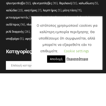
ηλεκτροπληξία
(52)
ηλεκτροπληξίες
(10)
θεμελιακή
(12)
καλωδίωση
(5)
καλώδια
(23)
κινητήρας
(7)
λαμπτήρας
(5)
μέση τάση
(11)
μετασχηματιστής
(7)
μετρήσεις
(12)
μόνωση
(6)
οπτικές ίνες
(11)
ουδέτερος
(16)
πίνακας
(17)
πίνακες
(7)
πυρανίχνευση
(6)
ρελέ
(36)
Ο ιστότοπος χρησιμοποιεί cookies για
καλύτερη εμπειρία περιήγησης. Θα
ρελέ διαρροής
(26)
συναγερμός
(5)
σωληνώσεις
(5)
τάση
(13)
υποθέσουμε ότι συμφωνείται, αλλά
υποβρύχιο
(5)
υψηλή τάση
(8)
φωτισμός
(6)
μπορείτε να εξαιρεθείτε εάν το
Kατηγορίες
επιθυμείτε.
Cookie settings
Περισσότερα
Αποδοχή
Kατηγορίες
Αύγουστος 2026
Δ
Τ
Τ
Π
Π
Σ
Κ
1
2