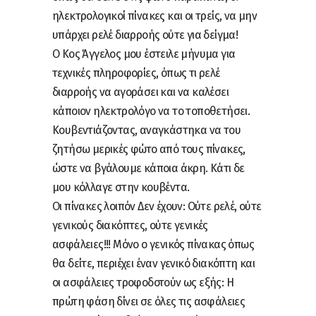
ηλεκτρολογικοί πίνακες και οι τρείς, να μην
υπάρχει ρελέ διαρροής ούτε για δείγμα!
Ο Κος Άγγελος μου έστειλε μήνυμα για
τεχνικές πληροφορίες, όπως τι ρελέ
διαρροής να αγοράσει και να καλέσει
κάποιον ηλεκτρολόγο να το τοποθετήσει.
Κουβεντιάζοντας, αναγκάστηκα να του
ζητήσω μερικές φώτο από τους πίνακες,
ώστε να βγάλουμε κάποια άκρη. Κάτι δε
μου κόλλαγε στην κουβέντα.
Οι πίνακες λοιπόν Δεν έχουν: Ούτε ρελέ, ούτε
γενικούς διακόπτες, ούτε γενικές
ασφάλειες!!! Μόνο ο γενικός πίνακας όπως
θα δείτε, περιέχει έναν γενικό διακόπτη και
οι ασφάλειες τροφοδοτούν ως εξής: Η
πρώτη φάση δίνει σε όλες τις ασφάλειες