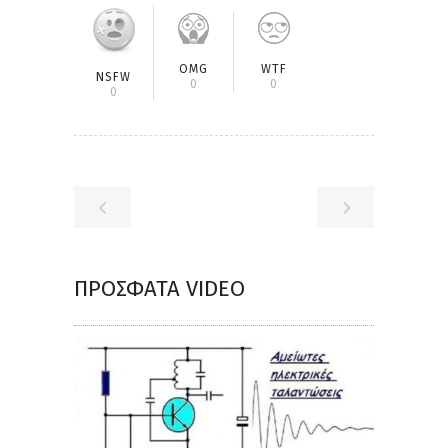
OMG
WTF
NSFW
0
0
0
ΠΡΌΣΦΑΤΑ VIDEO