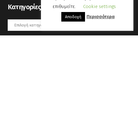
Kατηγορίες
επιθυμείτε.
Cookie settings
Περισσότερα
Αποδοχή
Kατηγορίες
Αύγουστος 2026
Δ
Τ
Τ
Π
Π
Σ
Κ
1
2
3
4
5
6
7
8
9
10
11
12
13
14
15
16
17
18
19
20
21
22
23
24
25
26
27
28
29
30
31
« Οκτ