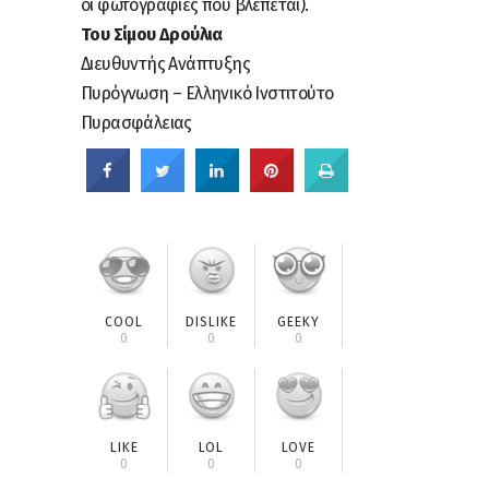
οι φωτογραφίες που βλέπεται).
Του Σίμου Δρούλια
Διευθυντής Ανάπτυξης
Πυρόγνωση – Ελληνικό Ινστιτούτο
Πυρασφάλειας
COOL
DISLIKE
GEEKY
0
0
0
LIKE
LOL
LOVE
0
0
0