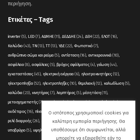
περιήγηση.
Ετικέτες – Tags
inverter
(5)
LED
(7)
ΑΔΜΗΕ
(11)
ΔΕΔΔΗΕ
(24)
ΔΕΗ
(22)
ΕΛΟΤ
(16)
Καλώδιο
(43)
ΤΝ
(13)
ΤΤ
(13)
ΥΔΕ
(22)
Φωτιστικό
(7)
ανθρώπινο σώμα και ρεύμα
(5)
αντίσταση
(16)
αντικεραυνικά
(10)
ασφάλεια
(8)
ασφάλειες
(5)
βρόχος σφάλματος
(4)
γείωση
(44)
εγκαταστάσεις
(45)
ηλεκτρική ενέργεια
(6)
ηλεκτροκινητήρες
(12)
ηλεκτροπληξία
(52)
ηλεκτροπληξίες
(10)
θεμελιακή
(12)
καλωδίωση
(5)
καλώδια
(23)
κινητήρας
(7)
λαμπτήρας
(5)
μέση τάση
(11)
μετασχηματιστής
(7)
μετρήσεις
(12)
μόνωση
(6)
οπτικές ίνες
(11)
ουδέτερος
(16)
πίνακας
(17)
πίνακες
(7)
πυρανίχνευση
(6)
ρελέ
(36)
Ο ιστότοπος χρησιμοποιεί cookies για
καλύτερη εμπειρία περιήγησης. Θα
ρελέ διαρροής
(26)
συναγερμός
(5)
σωληνώσεις
(5)
τάση
(13)
υποθέσουμε ότι συμφωνείται, αλλά
υποβρύχιο
(5)
υψηλή τάση
(8)
φωτισμός
(6)
μπορείτε να εξαιρεθείτε εάν το