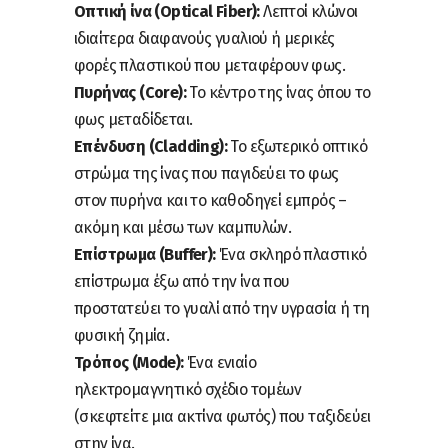
Οπτική ίνα (Optical Fiber):
Λεπτοί κλώνοι
ιδιαίτερα διαφανούς γυαλιού ή μερικές
φορές πλαστικού που μεταφέρουν φως.
Πυρήνας (Core):
Το κέντρο της ίνας όπου το
φως μεταδίδεται.
Επένδυση (Cladding):
Το εξωτερικό οπτικό
στρώμα της ίνας που παγιδεύει το φως
στον πυρήνα και το καθοδηγεί εμπρός –
ακόμη και μέσω των καμπυλών.
Επίστρωμα (Buffer):
Ένα σκληρό πλαστικό
επίστρωμα έξω από την ίνα που
προστατεύει το γυαλί από την υγρασία ή τη
φυσική ζημία.
Τρόπος (Mode):
Ένα ενιαίο
ηλεκτρομαγνητικό σχέδιο τομέων
(σκεφτείτε μια ακτίνα φωτός) που ταξιδεύει
στην ίνα.