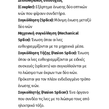
Διπλοθηλυκός υποδοχέας
(Coupler):
Εξάρτημα ένωσης δύο οπτικών
ινών που φέρουν συνδετήρα.
Συγκόλληση (Splice):
Μόνιμη ένωση μεταξύ
δύο ινών
Μηχανική συγκόλληση (Mechanical
Splice):
Ένωση όπου οι ίνες
ευθυγραμμίζονται με τα μηχανικά μέσα.
Συγκόλληση Τήξης (Fusion Splice):
Ένωση
όπου οι ίνες ευθυγραμμίζονται με ειδικές
συσκευές (splicers) και συγκολλούνται με
το λιώσιμο των άκρων των δύο ινών.
Πρόκειται για τον πλέον ενδεδειγμένο τρόπο
ένωσης ινών.
Συγκολλητής (Fusion Splicer):
Ένα όργανο
που συνδέει τις ίνες με το λιώσιμο τους από
ηλεκτρικό τόξο.