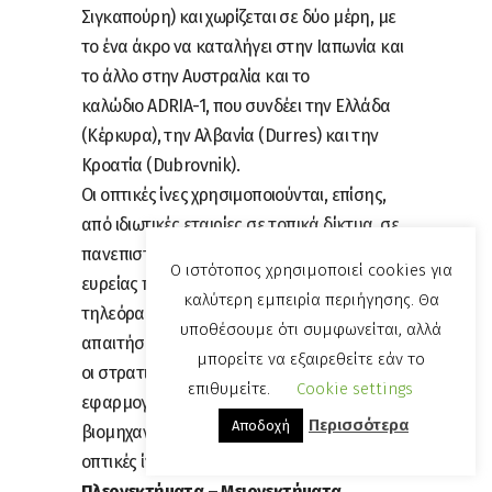
Σιγκαπούρη) και χωρίζεται σε δύο μέρη, με
το ένα άκρο να καταλήγει στην Ιαπωνία και
το άλλο στην Αυστραλία και το
καλώδιο ADRIA-1, που συνδέει την Ελλάδα
(Κέρκυρα), την Αλβανία (Durres) και την
Κροατία (Dubrovnik).
Οι οπτικές ίνες χρησιμοποιούνται, επίσης,
από ιδιωτικές εταιρίες σε τοπικά δίκτυα, σε
πανεπιστημιακά δίκτυα κορμού, σε δίκτυα
Ο ιστότοπος χρησιμοποιεί cookies για
ευρείας περιοχής, σε δίκτυα καλωδιακής
καλύτερη εμπειρία περιήγησης. Θα
τηλεόρασης, σε εφαρμογές με υψηλές
υποθέσουμε ότι συμφωνείται, αλλά
απαιτήσεις σε ασφάλεια μετάδοσης, όπως
μπορείτε να εξαιρεθείτε εάν το
οι στρατιωτικές και, τέλος, σε βιομηχανικές
επιθυμείτε.
Cookie settings
εφαρμογές, όπου υπάρχει υψηλός
Περισσότερα
Αποδοχή
βιομηχανικός θόρυβος, στον οποίο οι
οπτικές ίνες παρουσιάζουν ανοσία.
Πλεονεκτήματα – Μειονεκτήματα