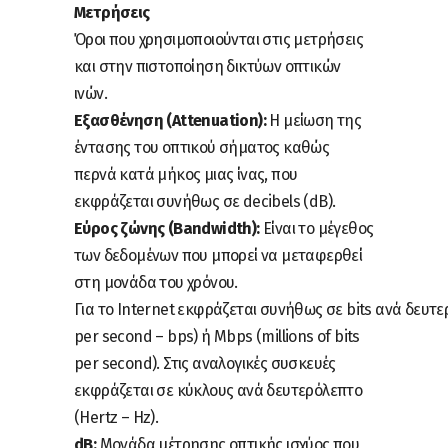
Μετρήσεις
Όροι που χρησιμοποιούνται στις μετρήσεις
και στην πιστοποίηση δικτύων οπτικών
ινών.
Εξασθένηση (Attenuation):
Η μείωση της
έντασης του οπτικού σήματος καθώς
περνά κατά μήκος μιας ίνας, που
εκφράζεται συνήθως σε decibels (dB).
Εύρος ζώνης (Bandwidth):
Είναι το μέγεθος
των δεδομένων που μπορεί να μεταφερθεί
στη μονάδα του χρόνου.
Για το Internet εκφράζεται συνήθως σε bits ανά δευτε
per second – bps) ή Mbps (millions of bits
per second). Στις αναλογικές συσκευές
εκφράζεται σε κύκλους ανά δευτερόλεπτο
(Hertz – Hz).
dB:
Μονάδα μέτρησης οπτικής ισχύος που