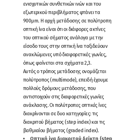
ενισχυτικών συνθετικών ινών και του
εξωτερικού περιβλήματος φτάνει τα
900μm. Η αρχή μετάδοσης σε πολύτροπη
οπτική ίνα είναι ότι οι διάφορες ακτίνες
του οπτικού σήματος ανάλογα με την
είσοδο τους στην οπτική ίνα ταξιδεύουν
ανακλώμενες υπό διαφορετικές γωνίες,
όπως φαίνεται στα σχήματα 2,3.
Αυτός ο τρόπος μετάδοσης ονομάζεται
πολύτροπος (multimode), επειδή έχουμε
πολλούς δρόμους μετάδοσης, που
αντιστοιχούν στις διαφορετικές γωνίες
ανάκλασης. Οι πολύτροπες οπτικές ίνες
διακρίνονται σε δυο κατηγορίες: τις
διακριτού βήματος (step index) και τις
βαθμιαίου βήματος (graded index).
Οπτική ίνα διακριτού δείκτη (step