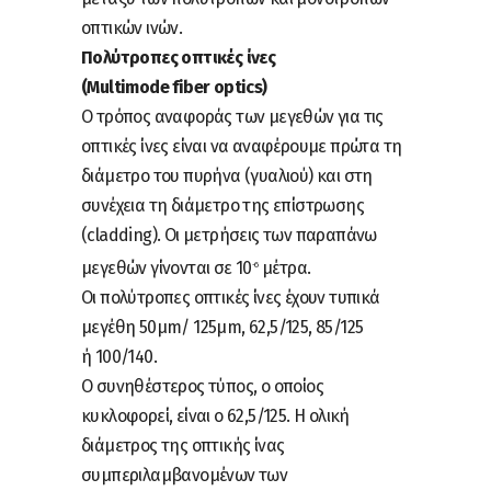
οπτικών ινών.
Πολύτροπες οπτικές ίνες
(Multimode fiber optics)
Ο τρόπος αναφοράς των μεγεθών για τις
οπτικές ίνες είναι να αναφέρουμε πρώτα τη
διάμετρο του πυρήνα (γυαλιού) και στη
συνέχεια τη διάμετρο της επίστρωσης
(cladding). Οι μετρήσεις των παραπάνω
μεγεθών γίνονται σε 10
μέτρα.
-6
Οι πολύτροπες οπτικές ίνες έχουν τυπικά
μεγέθη 50μm/ 125μm, 62,5/125, 85/125
ή 100/140.
Ο συνηθέστερος τύπος, ο οποίος
κυκλοφορεί, είναι ο 62,5/125. Η ολική
διάμετρος της οπτικής ίνας
συμπεριλαμβανομένων των