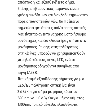
απόσταση και εξασθενίζει το σήμα.
Επίσης, επιβαρυντικός παράγων είναι η
χρήση συνδέσμων και διακλαδωτήρων στην
πορεία των οπτικών ινών. θα πρέπει να
σημειώσουμε, ότι στις πολύτροπες οπτικές
ίνες είναι πιο ανεκτό να χρησιμοποιήσουμε
συνδετήρες και διακλαδωτήρες απ’ ότι στις
μονότροπες. Επίσης, στις πολύτροπες
οπτικές ίνες μπορούν να χρησιμοποιηθούν
χαμηλού κόστους πηγές LED, ενώ οι
μονότροπες οδηγούνται συνήθως από
πηγή LASER.
Τυπική τιμή εξασθένισης σήματος για μια
62,5/125 πολύτροπη οπτική ίνα είναι
3 dB/Km για σήμα με μήκος κύματος
850 nm και 1.0 dB/Km για μήκος κύματος
1300nm. Τυπικό μέγεθος εξασθένισης