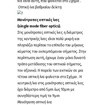
ίνα είναι αυτή, που φαίνεται στο Σχήμα .
Οπτική ίνα βαθμιαίου δείκτη:
Μονότροπες οπτικές ίνες
(single mode fiber optics).
Στις μονότροπες οπτικές ίνες η διάμετρος
της κεντρικής ίνας είναι πολύ μικρή και
πλησιάζει περίπου το επίπεδο του μήκους
κύματος του εκπεμπόμενου σήματος. Στην
περίπτωση αυτή, έχουμε έναν μόνο δυνατό
τρόπο μετάδοσης του οπτικού σήματος,
τον αξονικό. Η πορεία των ακτινών σε μια
τέτοια οπτική ίνα φαίνεται στο Σχήμα . Η
κεντρική ίνα στις μονότροπες οπτικές ίνες
έχει διάμετρο από 5μm έως 10μm με
συνηθέστερη τιμή τα 9μm
Μονότροπη οπτική ίνα: