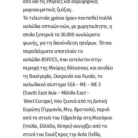
όσο και τις επίγειες και δορυφορικές
μικροκυματικές ζεύξεις.
Τα τελευταία χρόνια έχουν ποντισθεί πολλά
καλώδια οπτικών ινών, με χωρητικότητα, η
οποία ξεπερνά τα 30.000 κυκλώματα
φωνής, για τη διασύνδεση ηπείρων. Τέτοια
παραδείγματα αποτελούν το
καλώδιο BSFOCS, που εκτείνεται στην
περιοχή της Μαύρης θάλασσας και συνδέει
τη Βουλγαρία, Ουκρανία και Ρωσία, το
καλωδιακό σύστημα SEA – ΜΕ – WE 3
(South East Asia – Middle East –
West Europe), που ξεκινά από τη Δυτική
Ευρώπη (Γερμανία, Μεγ. Βρετανία), περνά
από τα στενά του Γιβραλτάρ στη Μεσόγειο
(Ιταλία, Ελλάδα, Κύπρο) συνεχίζει από τα
στενά του Σουέζ προς την Ασία (Ινδία,