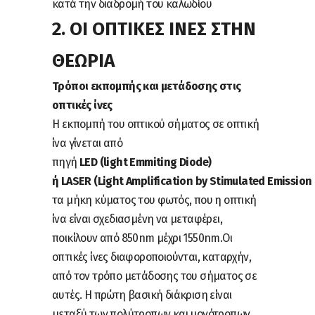
κατά την διαδρομή του καλωδίου
2. ΟΙ ΟΠΤΙΚΕΣ ΙΝΕΣ ΣΤΗΝ
ΘΕΩΡΙΑ
Τρόποι εκπομπής και μετάδοσης στις
οπτικές ίνες
Η εκπομπή του οπτικού σήματος σε οπτική
ίνα γίνεται από
πηγή
LED (light Emmiting Diode)
ή LASER (Light Amplification by Stimulated Emission 
τα μήκη κύματος του φωτός, που η οπτική
ίνα είναι σχεδιασμένη να μεταφέρει,
ποικίλουν από 850nm μέχρι 1550nm.Οι
οπτικές ίνες διαφοροποιούνται, καταρχήν,
από τον τρόπο μετάδοσης του σήματος σε
αυτές. Η πρώτη βασική διάκριση είναι
μεταξύ των πολύτροπων και μονότροπων