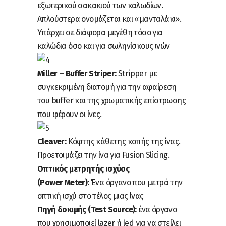
εξωτερικού σακακιού των καλωδίων.
Απλούστερα ονομάζεται και «μανταλάκι».
Υπάρχει σε διάφορα μεγέθη τόσο για
καλώδια όσο και για σωληνίσκους ινών
Miller – Buffer Striper:
Stripper με
συγκεκριμένη διατομή για την αφαίρεση
του buffer και της χρωματικής επίστρωσης
που φέρουν οι ίνες.
Cleaver:
Κόφτης κάθετης κοπής της ίνας.
Προετοιμάζει την ίνα για Fusion Slicing.
Οπτικός μετρητής ισχύος
(Power Meter):
Ένα όργανο που μετρά την
οπτική ισχύ στο τέλος μιας ίνας
Πηγή δοκιμής (Test Source):
ένα όργανο
που χρησιμοποιεί lazer ή led για να στείλει