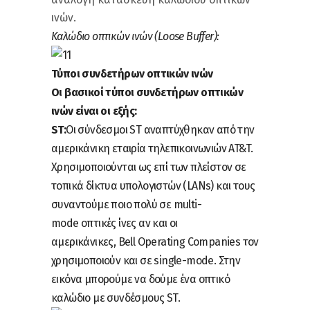
ινών.
Καλώδιο οπτικών ινών (Loose Buffer
):
Τύποι συνδετήρων οπτικών ινών
Οι βασικοί τύποι συνδετήρων οπτικών
ινών είναι οι εξής:
ST:
Οι σύνδεσμοι ST αναπτύχθηκαν από την
αμερικάνικη εταιρία τηλεπικοινωνιών AT&T.
Χρησιμοποιούνται ως επί των πλείστον σε
τοπικά δίκτυα υπολογιστών (LANs) και τους
συναντούμε ποιο πολύ σε multi-
mode οπτικές ίνες αν και οι
αμερικάνικες, Bell Operating Companies τον
χρησιμοποιούν και σε single-mode. Στην
εικόνα μπορούμε να δούμε ένα οπτικό
καλώδιο με συνδέσμους ST.