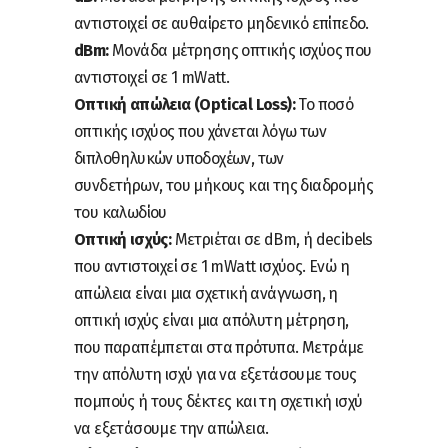
αντιστοιχεί σε αυθαίρετο μηδενικό επίπεδο.
dBm:
Μονάδα μέτρησης οπτικής ισχύος που
αντιστοιχεί σε 1 mWatt.
Οπτική απώλεια (Optical Loss):
Το ποσό
οπτικής ισχύος που χάνεται λόγω των
διπλοθηλυκών υποδοχέων, των
συνδετήρων, του μήκους και της διαδρομής
του καλωδίου
Οπτική ισχύς:
Μετριέται σε dBm, ή decibels
που αντιστοιχεί σε 1 mWatt ισχύος. Ενώ η
απώλεια είναι μια σχετική ανάγνωση, η
οπτική ισχύς είναι μια απόλυτη μέτρηση,
που παραπέμπεται στα πρότυπα. Μετράμε
την απόλυτη ισχύ για να εξετάσουμε τους
πομπούς ή τους δέκτες και τη σχετική ισχύ
να εξετάσουμε την απώλεια.