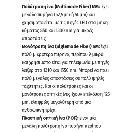
Πολύτροπη ίνα (Multimode Fiber) MM:
έχει
μεγάλο πυρήνα (62,5μm ή 50μm) και
χρησιμοποιείται με τις πηγές LED στα μήκη
κύματος 850 και 1300 nm για μικρές
αποστάσεις
Μονότροπη ίνα (Siglemode Fiber) SM:
έχει
πολύ μικρότερο πυρήνα, περίπου 9 μικρά,
και χρησιμοποιείται για τηλεφωνία με πηγές
λέιζερ στα 1310 και 1550 nm. Μπορεί να πάει
πολύ μεγάλες αποστάσεις σε πολύ ψηλές
ταχύτητες. Και οι πολύτροπες και οι
μονότροπες οπτικές ίνες έχουν επένδυση 125
μm, ελαφρώς μεγαλύτερη από μια
ανθρώπινη τρίχα.
Πλαστική οπτική ίνα (POF):
είναι μια
μεγάλη πολύτροπη ίνα πυρήνα περίπου