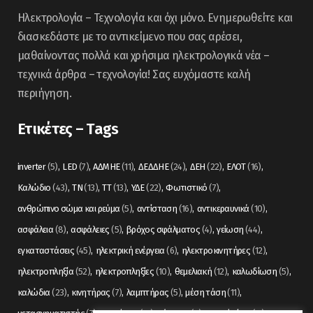
Ηλεκτρολογία – Τεχνολογία και όχι μόνο. Ενημερωθείτε και
διασκεδάστε με το αντικείμενο που σας αρέσει,
μαθαίνοντας πολλά και χρήσιμα ηλεκτρολογικά νέα –
τεχνικά άρθρα – τεχνολογία! Σας ευχόμαστε καλή
περιήγηση.
Ετικέτες – Tags
inverter
(5)
LED
(7)
ΑΔΜΗΕ
(11)
ΔΕΔΔΗΕ
(24)
ΔΕΗ
(22)
ΕΛΟΤ
(16)
Καλώδιο
(43)
ΤΝ
(13)
ΤΤ
(13)
ΥΔΕ
(22)
Φωτιστικό
(7)
ανθρώπινο σώμα και ρεύμα
(5)
αντίσταση
(16)
αντικεραυνικά
(10)
ασφάλεια
(8)
ασφάλειες
(5)
βρόχος σφάλματος
(4)
γείωση
(44)
εγκαταστάσεις
(45)
ηλεκτρική ενέργεια
(6)
ηλεκτροκινητήρες
(12)
ηλεκτροπληξία
(52)
ηλεκτροπληξίες
(10)
θεμελιακή
(12)
καλωδίωση
(5)
καλώδια
(23)
κινητήρας
(7)
λαμπτήρας
(5)
μέση τάση
(11)