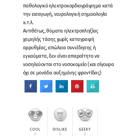
παθολογικό ηλεκτροκαρδιογράφημα κατά
την εισαγωγή, νευρολογική σημειολογία
κ.τ.λ.
Αντιθέτως, θύματα ηλεκτροπληξίας
χαμηλής τάσης χωρίς καταγραφή
αρρυθμίας, απώλεια συνείδησης ή
εγκαύματα, δεν είναι απαραίτητο να
νοσηλεύονται στο νοσοκομείο (και σίγουρα
όχι σε μονάδα αυξημένης φροντίδας)
COOL
DISLIKE
GEEKY
0
0
0