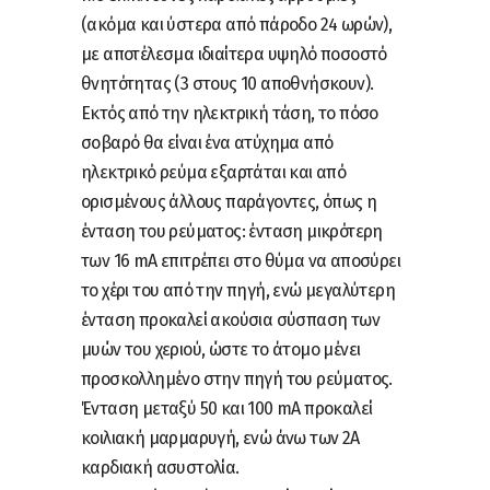
(ακόμα και ύστερα από πάροδο 24 ωρών),
με αποτέλεσμα ιδιαίτερα υψηλό ποσοστό
θνητότητας (3 στους 10 αποθνήσκουν).
Εκτός από την ηλεκτρική τάση, το πόσο
σοβαρό θα είναι ένα ατύχημα από
ηλεκτρικό ρεύμα εξαρτάται και από
ορισμένους άλλους παράγοντες, όπως η
ένταση του ρεύματος: ένταση μικρότερη
των 16 mΑ επιτρέπει στο θύμα να αποσύρει
το χέρι του από την πηγή, ενώ μεγαλύτερη
ένταση προκαλεί ακούσια σύσπαση των
μυών του χεριού, ώστε το άτομο μένει
προσκολλημένο στην πηγή του ρεύματος.
Ένταση μεταξύ 50 και 100 mA προκαλεί
κοιλιακή μαρμαρυγή, ενώ άνω των 2Α
καρδιακή ασυστολία.