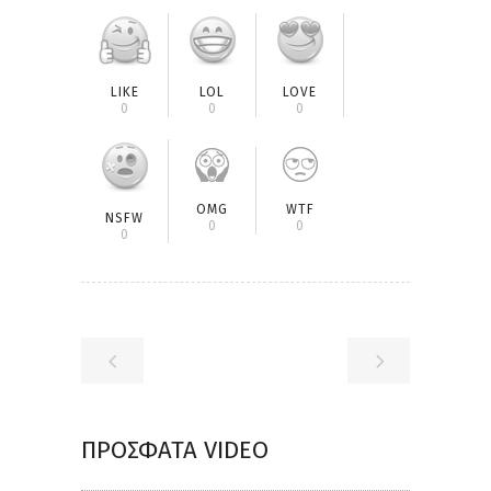
LIKE
LOL
LOVE
0
0
0
OMG
WTF
NSFW
0
0
0
ΠΡΌΣΦΑΤΑ VIDEO