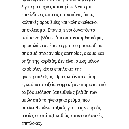
λιγότερο συχνές και κυρίως λιγότερο
επικίνδυνες από τις παραπάνω, όπως
κολπικές αρρυθμίες και κολποκοιλιακοί
αποκλεισμοί. Σπάνια, είναι δυνατόν το
ρεύμα να βλάψει άμεσα τον καρδιακό μυ,
προκαλώντας έμφραγμα του μυοκαρδίου,
σπασμό στεφανιαίας αρτηρίας, ακόμα και
ρήξη της καρδιάς. Δεν είναι όμως μόνον
καρδιολογικές οι επιπλοκές της
ηλεκτροπληξίας, Προκαλούνται επίσης
εγκαύματα, οξεία νεφρική ανεπάρκεια από
ραβδομυόλυση (απευθείας βλάβη των
μυών από το ηλεκτρικό ρεύμα, που
απελευθερώνει τοξικές για τους νεφρούς
ουσίες στο αίμα), καθώς και νευρολογικές
επιπλοκές.