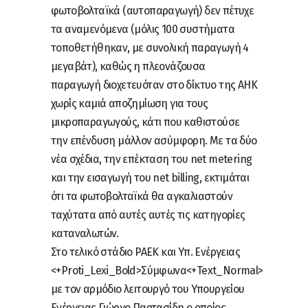
φωτοβολταϊκά (αυτοπαραγωγή) δεν πέτυχε
τα αναμενόμενα (μόλις 100 συστήματα
τοποθετήθηκαν, με συνολική παραγωγή 4
μεγαβάτ), καθώς η πλεονάζουσα
παραγωγή διοχετευόταν στο δίκτυο της ΑΗΚ
χωρίς καμιά αποζημίωση για τους
μικροπαραγωγούς, κάτι που καθιστούσε
την επένδυση μάλλον ασύμφορη. Με τα δύο
νέα σχέδια, την επέκταση του net metering
και την εισαγωγή του net billing, εκτιμάται
ότι τα φωτοβολταϊκά θα αγκαλιαστούν
ταχύτατα από αυτές αυτές τις κατηγορίες
καταναλωτών.
Στο τελικό στάδιο ΡΑΕΚ και Υπ. Ενέργειας
<+Proti_Lexi_Bold>Σύμφωνα<+Text_Normal>
με τον αρμόδιο λειτουργό του Υπουργείου
Ενέργειας Γιώργο Παρτασίδη ο οποίος