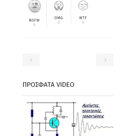
OMG
WTF
NSFW
0
0
0
ΠΡΌΣΦΑΤΑ VIDEO