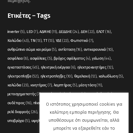
περιήγηση.
Ετικέτες – Tags
inverter
(5)
LED
(7)
ΑΔΜΗΕ
(11)
ΔΕΔΔΗΕ
(24)
ΔΕΗ
(22)
ΕΛΟΤ
(16)
Καλώδιο
(43)
ΤΝ
(13)
ΤΤ
(13)
ΥΔΕ
(22)
Φωτιστικό
(7)
ανθρώπινο σώμα και ρεύμα
(5)
αντίσταση
(16)
αντικεραυνικά
(10)
ασφάλεια
(8)
ασφάλειες
(5)
βρόχος σφάλματος
(4)
γείωση
(44)
εγκαταστάσεις
(45)
ηλεκτρική ενέργεια
(6)
ηλεκτροκινητήρες
(12)
ηλεκτροπληξία
(52)
ηλεκτροπληξίες
(10)
θεμελιακή
(12)
καλωδίωση
(5)
καλώδια
(23)
κινητήρας
(7)
λαμπτήρας
(5)
μέση τάση
(11)
μετασχηματιστής
(7)
μετρήσεις
(12)
μόνωση
(6)
οπτικές ίνες
(11)
ουδέτερος
(16)
πίνακας
(17)
πίνακες
(7)
πυρανίχνευση
(6)
ρελέ
(36)
Ο ιστότοπος χρησιμοποιεί cookies για
καλύτερη εμπειρία περιήγησης. Θα
ρελέ διαρροής
(26)
συναγερμός
(5)
σωληνώσεις
(5)
τάση
(13)
υποθέσουμε ότι συμφωνείται, αλλά
υποβρύχιο
(5)
υψηλή τάση
(8)
φωτισμός
(6)
μπορείτε να εξαιρεθείτε εάν το