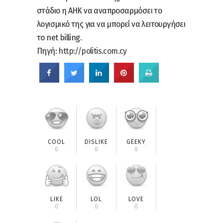
στάδιο η ΑΗΚ να αναπροσαρμόσει το
λογισμικό της για να μπορεί να λειτουργήσει
το net billing.
Πηγή:
http://politis.com.cy
COOL
DISLIKE
GEEKY
0
0
0
LIKE
LOL
LOVE
0
0
0