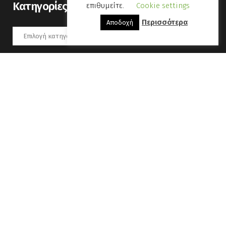
Kατηγορίες
επιθυμείτε.
Cookie settings
Περισσότερα
Αποδοχή
Kατηγορίες
Αύγουστος 2026
Δ
Τ
Τ
Π
Π
Σ
Κ
1
2
3
4
5
6
7
8
9
10
11
12
13
14
15
16
17
18
19
20
21
22
23
24
25
26
27
28
29
30
31
« Οκτ