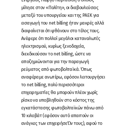
μίλησε στον «Πολίτη», οι διαβουλεύσεις
μεταξύ του υπουργείου και της ΡΑΕΚ για
εισαγωγή του net billing ήταν μακρές αλλά
διαφαίνεται ότι φθάνουν στο τέλος τους.
Ανέφερε ότι πολλοί μεγάλοι καταναλωτές
ηλεκτρισμού, κυρίως ξενοδοχεία,
διεκδικούσαν τo net billing, ώστε να
αποζημιώνονται για την παραγωγή
ρεύματος από φωτοβολταϊκά. Όπως
αναφέραμε ανωτέρω, εφόσον λειτουργήσει
το net billing, πολύ περισσότεροι
επιχειρηματίες θα μπορούν πλέον χωρίς
ρίσκο να υποβληθούν στο κόστος της
εγκατάστασης φωτοβολταϊκών πάνω από
10 κιλοβάτ (εφόσον αυτό απαιτούν οι
ανάγκες των επιχειρήσεΏν τους), αφού το